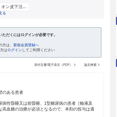
オン皮下注...
見る
いただくにはログインが必要です。
の方は、
新規会員登録
へ
の方は
ログイン
してご利用ください
添付文書/電子添文（PDF）
論文検索
歴のある患者
尿病性昏睡又は前昏睡、1型糖尿病の患者［輸液及
な高血糖の治療が必須となるので、本剤の投与は適