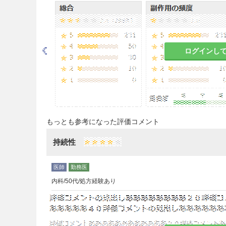
重要な基本的注意
糖尿病の診断が確立した患者に
糖能異常・尿糖陽性等、糖尿病
常等）があることに留意するこ
ログインし
本剤の適用は、あらかじめ糖尿
ったうえで、スルホニルウレア
薬剤の単独療法、又はスルホニ
ア剤とチアゾリジン系薬剤、ビ
法を行っても十分な効果が得ら
もっとも参考になった評価コメント
関連する使用上の注意」の項参
持続性
本剤からバイエッタ皮下注に切
可能な薬剤が異なることに留意
意」の項参照）
内科/50代/処方経験あり
本剤はインスリン製剤の代替薬
ン依存状態を確認し、投与の可
インスリン製剤からバイエッタ
アシドーシスが発現した症例が