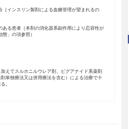
合［インスリン製剤による血糖管理が望まれるの
のある患者［本剤の消化器系副作用により忍容性が
動態」の項参照）
に加えてスルホニルウレア剤、ビグアナイド系薬剤
薬剤単独療法又は併用療法を含む）による治療で十
限る。
して、2mgを週に1回、皮下注射する。