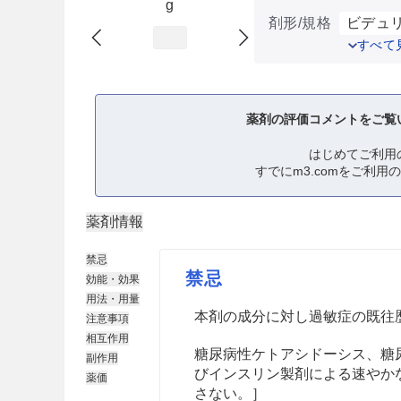
g
剤形/規格
ビデュリ
すべて
薬剤の評価コメントをご覧
はじめてご利用
すでにm3.comをご利用
薬剤情報
禁忌
禁忌
効能・効果
用法・用量
本剤の成分に対し過敏症の既往
注意事項
相互作用
糖尿病性ケトアシドーシス、糖
副作用
びインスリン製剤による速やか
薬価
さない。］