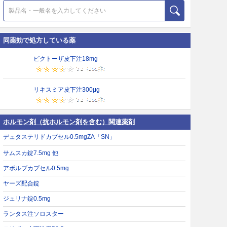
同薬効で処方している薬
ビクトーザ皮下注18mg
リキスミア皮下注300μg
ホルモン剤（抗ホルモン剤を含む）関連薬剤
デュタステリドカプセル0.5mgZA「SN」
サムスカ錠7.5mg 他
アボルブカプセル0.5mg
ヤーズ配合錠
ジュリナ錠0.5mg
ランタス注ソロスター