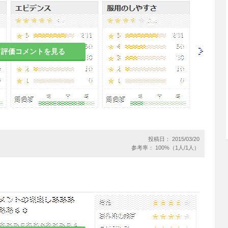
対してのみ適用を考慮すること。糖尿病以外にも耐
類似の症状を有する疾患（腎性糖尿、甲状腺機能異
と。
て評価コメントを見る
病治療の基本である食事療法、運動療法を十分に行
剤、ビグアナイド系薬剤、チアゾリジン系薬剤の各
ルウレア剤とビグアナイド系薬剤、スルホニルウレ
グアナイド系薬剤とチアゾリジン系薬剤との併用療
れない場合に限り考慮すること。（「効能・効果に
照）
投稿日： 2015/03/20
り替える際には、本剤とバイエッタ皮下注では併用
参考率： 100%（1人/1人）
すること。（「効能・効果に関連する使用上の注
ではない。本剤の投与に際しては、患者のインスリ
否を判断すること。インスリン依存状態の患者で、
皮下注に切り替え、急激な高血糖及び糖尿病性ケト
報告されている。