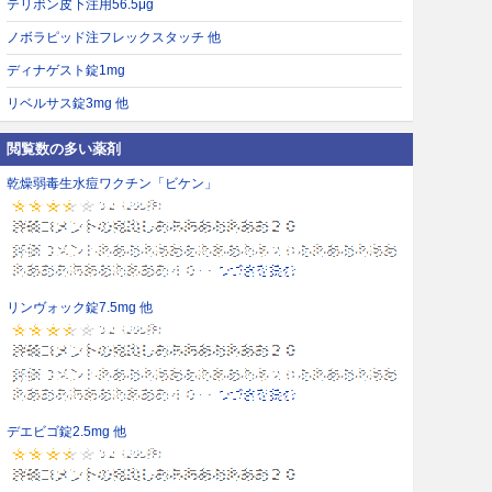
テリボン皮下注用56.5μg
ノボラピッド注フレックスタッチ 他
ディナゲスト錠1mg
リベルサス錠3mg 他
閲覧数の多い薬剤
乾燥弱毒生水痘ワクチン「ビケン」
リンヴォック錠7.5mg 他
デエビゴ錠2.5mg 他