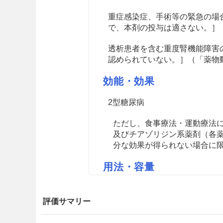
重症感染症、手術等の緊急の場
で、本剤の投与は適さない。］
透析患者を含む重度腎機能障害
認められていない。］（「薬物
効能・効果
2型糖尿病
ただし、食事療法・運動療法
及びチアゾリジン系薬剤（各
分な効果が得られない場合に
用法・容量
通常、成人には、エキセナチドと
評価サマリー
注意事項