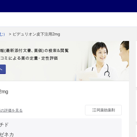
む）
> ビデュリオン皮下注用2mg
へ
mg
同薬効薬剤
薬の評価を見る
チド
ゼネカ