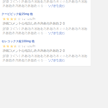
クービビック錠25mg 他
セレコックス錠100mg 他