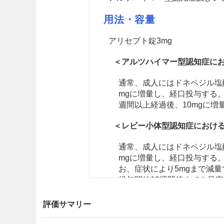
用法・容量
アリセプト錠3mg
＜アルツハイマー型認知症に
通常、成人にはドネペジル塩酸
mgに増量し、経口投与する
週間以上経過後、10mgに
＜レビー小体型認知症におけ
通常、成人にはドネペジル塩酸
mgに増量し、経口投与する。
お、症状により5mgまで減量
投与開始12週間後までを目
覚症状の聴取等による有効性
生活動作等を総合的に評価し
評価サマリー
合は、投与を中止すること。
投与継続を判断した場合であ