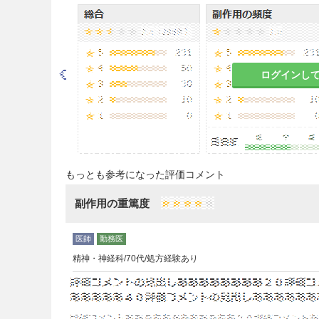
否を判断すること。
注意事項
ログインし
重要な基本的注意
8.1
レビー小体型認知症では、
する程度の錐体外路障害を有す
現率が高まる傾向がみられてい
分に行い、症状に応じて減量又は
もっとも参考になった評価コメント
8.2
定期的に認知機能検査を行
れない場合、漫然と投与しない
副作用の重篤度
8.3
他のアセチルコリンエステ
と併用しないこと。
精神・神経科/70代/処方経験あり
8.4
アルツハイマー型認知症及
操作能力が低下する可能性があ
があらわれることがあるので、
よう患者等に十分に説明するこ