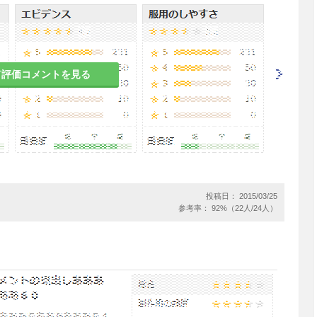
て評価コメントを見る
日常生活動作が制限される、あるいは薬物治療を要
る場合、本剤の投与により、錐体外路障害悪化の発
ることから、重篤な症状に移行しないよう観察を十
中止など適切な処置を行うこと。［11.1.6参照］
う等患者の状態を確認し、本剤投与で効果が認めら
こと。
投稿日： 2015/03/25
参考率： 92%（22人/24人）
ラーゼ阻害作用を有する同効薬（ガランタミン等）
びレビー小体型認知症では、自動車の運転等の機械
る。また、本剤により、意識障害、めまい、眠気等
自動車の運転等危険を伴う機械の操作に従事しない
と。