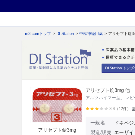
m3.comトップ
>
DI Station
>
中枢神経用薬
> アリセプト錠3
DI Station トップ
アリセプト錠3mg 他
アルツハイマー型、レビ
3.4（12件）
一般名
ドネペジ
アリセプト錠3mg
製造/販売
エーザイ