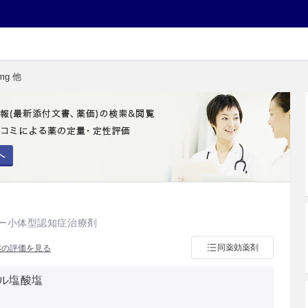
mg 他
へ
ー小体型認知症治療剤
同薬効薬剤
薬の評価を見る
ル塩酸塩