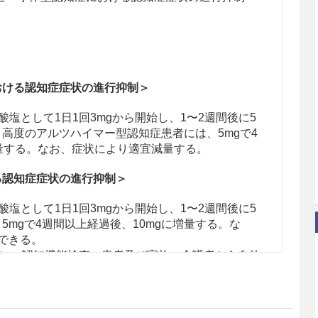
おける認知症症状の進行抑制＞
塩として1日1回3mgから開始し、1〜2週間後に5
。高度のアルツハイマー型認知症患者には、5mgで4
増量する。なお、症状により適宜減量する。
る認知症症状の進行抑制＞
塩として1日1回3mgから開始し、1〜2週間後に5
5mgで4週間以上経過後、10mgに増量する。な
できる。
安に、認知機能検査、患者及び家族・介護者から自他
評価を行い、認知機能、精神症状・行動障害、日常
てベネフィットがリスクを上回ると判断できない場
投与開始12週間後までの有効性評価の結果に基づき
っても、定期的に有効性評価を行い、投与継続の可