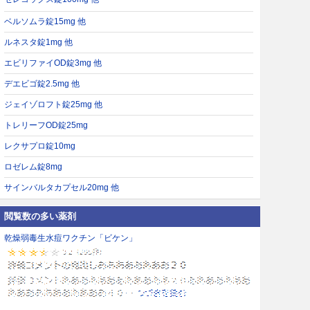
ベルソムラ錠15mg 他
ルネスタ錠1mg 他
エビリファイOD錠3mg 他
デエビゴ錠2.5mg 他
ジェイゾロフト錠25mg 他
トレリーフOD錠25mg
レクサプロ錠10mg
ロゼレム錠8mg
サインバルタカプセル20mg 他
閲覧数の多い薬剤
乾燥弱毒生水痘ワクチン「ビケン」