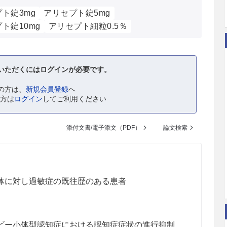
ト錠3mg
アリセプト錠5mg
ト錠10mg
アリセプト細粒0.5％
いただくにはログインが必要です。
の方は、
新規会員登録
へ
の方は
ログイン
してご利用ください
添付文書/電子添文（PDF）
論文検索
体に対し過敏症の既往歴のある患者
ビー小体型認知症における認知症症状の進行抑制