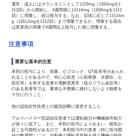
通常、成人にはガランタミンとして1日8mg（1回4mgを1
日2回）から開始し、4週間後に1日16mg（1回8mgを1日2
回）に増量し、経口投与する。なお、症状に応じて1日24m
g（1回12mgを1日2回）まで増量できるが、増量する場合
は変更前の用量で4週間以上投与した後に増量する。
注意事項
重要な基本的注意
本剤の投与により、徐脈、心ブロック、QT延長等があらわ
れることがあるので、特に心疾患（心筋梗塞、弁膜症、心
筋症等）を有する患者や電解質異常（低カリウム血症等）
のある患者等では、重篤な不整脈に移行しないよう観察を
十分に行うこと。
他の認知症性疾患との鑑別診断に留意すること。
アルツハイマー型認知症患者では運転能力や機械操作能力
が徐々に低下し、また、本剤の投与によりめまい、眠気が
起こる可能性があるので、本剤投与中の患者（特に投与開
始の数週間）には、自動車の運転等危険を伴う機械の操作