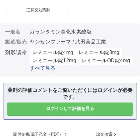
同薬効薬剤
一般名
ガランタミン臭化水素酸塩
製造/販売
ヤンセンファーマ / 武田薬品工業
剤形/規格
レミニール錠4mg
レミニール錠8mg
レミニール錠12mg
レミニールOD錠4mg
すべて見る
薬剤の評価コメントをご覧いただくにはログインが必要
です。
ログインして評価を見る
添付文書/電子添文（PDF）
論文検索