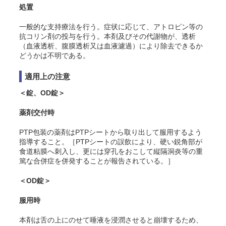
処置
一般的な支持療法を行う。症状に応じて、アトロピン等の
抗コリン剤の投与を行う。本剤及びその代謝物が、透析
（血液透析、腹膜透析又は血液濾過）により除去できるか
どうかは不明である。
適用上の注意
＜錠、OD錠＞
薬剤交付時
PTP包装の薬剤はPTPシートから取り出して服用するよう
指導すること。［PTPシートの誤飲により、硬い鋭角部が
食道粘膜へ刺入し、更には穿孔をおこして縦隔洞炎等の重
篤な合併症を併発することが報告されている。］
＜OD錠＞
服用時
本剤は舌の上にのせて唾液を浸潤させると崩壊するため、