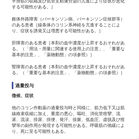
平滑筋の収縮及び気管支粘液分泌の亢進により症状が悪化
する可能性がある。］
錐体外路障害（パーキンソン病、パーキンソン症候群等）
のある患者［線条体のコリン系神経を亢進することによ
り、症状を誘発又は増悪する可能性がある。］
肝障害のある患者［本剤の血中濃度が上昇するおそれがあ
る。（「用法・用量に関連する使用上の注意」、「重要な
基本的注意」、「薬物動態」の項参照）］
腎障害のある患者［本剤の血中濃度が上昇するおそれがあ
る。（「重要な基本的注意」、「薬物動態」の項参照）］
過量投与
徴候、症状
他のコリン作動薬の過量投与時と同様に、筋力低下又は筋
線維束収縮に加え、重度の悪心、嘔吐、消化管痙攣、流
涎、流涙、排尿、排便、発汗、徐脈、低血圧、虚脱及び痙
攣等の副作用が発現する可能性がある。呼吸筋の弛緩によ
り、死に至る可能性もある。