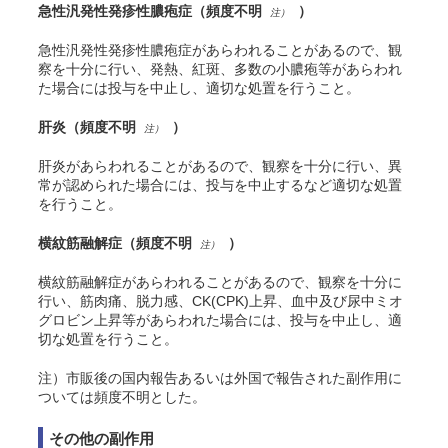
急性汎発性発疹性膿疱症（頻度不明
）
注）
急性汎発性発疹性膿疱症があらわれることがあるので、観
察を十分に行い、発熱、紅斑、多数の小膿疱等があらわれ
た場合には投与を中止し、適切な処置を行うこと。
肝炎（頻度不明
）
注）
肝炎があらわれることがあるので、観察を十分に行い、異
常が認められた場合には、投与を中止するなど適切な処置
を行うこと。
横紋筋融解症（頻度不明
）
注）
横紋筋融解症があらわれることがあるので、観察を十分に
行い、筋肉痛、脱力感、CK(CPK)上昇、血中及び尿中ミオ
グロビン上昇等があらわれた場合には、投与を中止し、適
切な処置を行うこと。
注）市販後の国内報告あるいは外国で報告された副作用に
ついては頻度不明とした。
その他の副作用