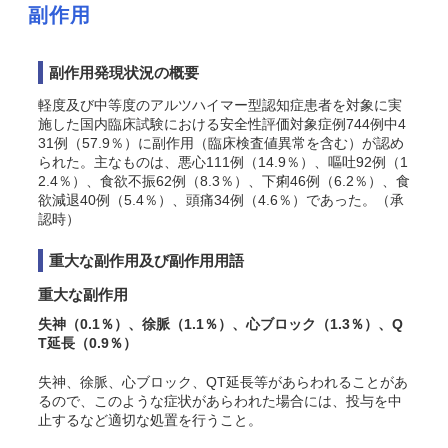
副作用
副作用発現状況の概要
軽度及び中等度のアルツハイマー型認知症患者を対象に実
施した国内臨床試験における安全性評価対象症例744例中4
31例（57.9％）に副作用（臨床検査値異常を含む）が認め
られた。主なものは、悪心111例（14.9％）、嘔吐92例（1
2.4％）、食欲不振62例（8.3％）、下痢46例（6.2％）、食
欲減退40例（5.4％）、頭痛34例（4.6％）であった。（承
認時）
重大な副作用及び副作用用語
重大な副作用
失神（0.1％）、徐脈（1.1％）、心ブロック（1.3％）、Q
T延長（0.9％）
失神、徐脈、心ブロック、QT延長等があらわれることがあ
るので、このような症状があらわれた場合には、投与を中
止するなど適切な処置を行うこと。