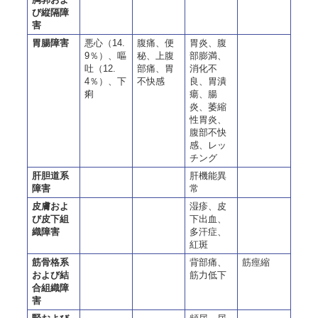
び縦隔障
害
胃腸障害
悪心（14.
腹痛、便
胃炎、腹
9％）、嘔
秘、上腹
部膨満、
吐（12.
部痛、胃
消化不
4％）、下
不快感
良、胃潰
痢
瘍、腸
炎、萎縮
性胃炎、
腹部不快
感、レッ
チング
肝胆道系
肝機能異
障害
常
皮膚およ
湿疹、皮
び皮下組
下出血、
織障害
多汗症、
紅斑
筋骨格系
背部痛、
筋痙縮
および結
筋力低下
合組織障
害