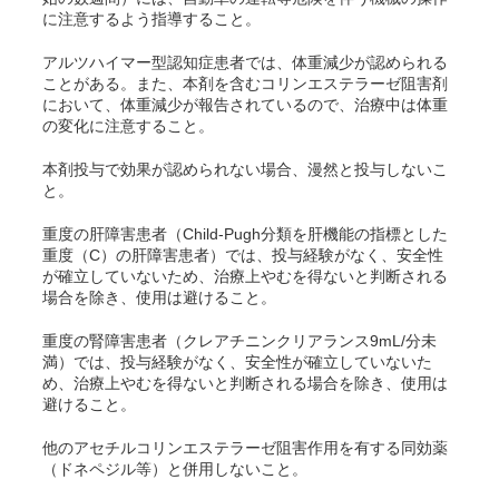
に注意するよう指導すること。
アルツハイマー型認知症患者では、体重減少が認められる
ことがある。また、本剤を含むコリンエステラーゼ阻害剤
において、体重減少が報告されているので、治療中は体重
の変化に注意すること。
本剤投与で効果が認められない場合、漫然と投与しないこ
と。
重度の肝障害患者（Child-Pugh分類を肝機能の指標とした
重度（C）の肝障害患者）では、投与経験がなく、安全性
が確立していないため、治療上やむを得ないと判断される
場合を除き、使用は避けること。
重度の腎障害患者（クレアチニンクリアランス9mL/分未
満）では、投与経験がなく、安全性が確立していないた
め、治療上やむを得ないと判断される場合を除き、使用は
避けること。
他のアセチルコリンエステラーゼ阻害作用を有する同効薬
（ドネペジル等）と併用しないこと。