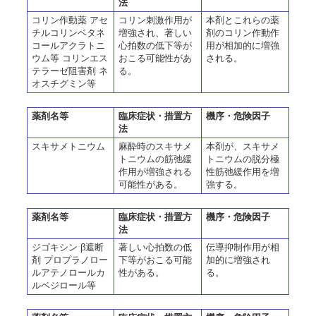
法
コリン作動薬 アセ
コリン刺激作用が
本剤とこれらの薬
チルコリンベタネ
増強され、著しい
剤のコリン作動作
コールアクラトニ
心拍数の低下等が
用が相加的に増強
ウム等 コリンエス
おこる可能性があ
される。
テラーゼ阻害剤 ネ
る。
オスチグミン等
薬剤名等
臨床症状・措置方
機序・危険因子
法
スキサメトニウム
麻酔時のスキサメ
本剤が、スキサメ
トニウムの筋弛緩
トニウムの脱分極
作用が増強される
性筋弛緩作用を増
可能性がある。
強する。
薬剤名等
臨床症状・措置方
機序・危険因子
法
ジゴキシン β遮断
著しい心拍数の低
伝導抑制作用が相
剤 プロプラノロー
下等がおこる可能
加的に増強され
ルアテノロールカ
性がある。
る。
ルベジロール等