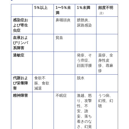
5％以上
1〜5％未
1％未満
頻度不明
満
注）
感染症お
鼻咽頭炎
膀胱炎、
よび寄生
尿路感染
虫症
血液およ
貧血
びリンパ
系障害
過敏症
発疹、そ
薬疹、全
う痒症、
身性皮
顔面浮腫
疹、蕁麻
疹
代謝およ
食欲不
脱水
び栄養障
振、食欲
害
減退
精神障害
不眠症
激越、怒
うつ病、
り、攻撃
幻視、幻
性、不
聴
安、譫
妄、落ち
着きのな
さ、幻覚