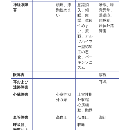
神経系障
頭痛、浮
意識消
嗜眠、味
害
動性めま
失、傾
覚異常、
い
眠、痙
過眠症、
攣、体位
錯感覚、
性めま
錐体外路
い、振
障害
戦、アル
ツハイマ
ー型認知
症の悪
化、パー
キンソニ
ズム
眼障害
霧視
耳および
耳鳴
迷路障害
心臓障害
心室性期
上室性期
外収縮
外収縮、
心房細
動、動悸
血管障害
高血圧
低血圧
潮紅
呼吸器、
咳嗽
胸郭およ