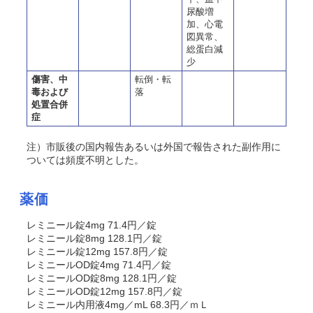
尿酸増
加、心電
図異常、
総蛋白減
少
傷害、中
転倒・転
毒および
落
処置合併
症
注）市販後の国内報告あるいは外国で報告された副作用に
ついては頻度不明とした。
薬価
レミニール錠4mg 71.4円／錠
レミニール錠8mg 128.1円／錠
レミニール錠12mg 157.8円／錠
レミニールOD錠4mg 71.4円／錠
レミニールOD錠8mg 128.1円／錠
レミニールOD錠12mg 157.8円／錠
レミニール内用液4mg／mL 68.3円／ｍＬ