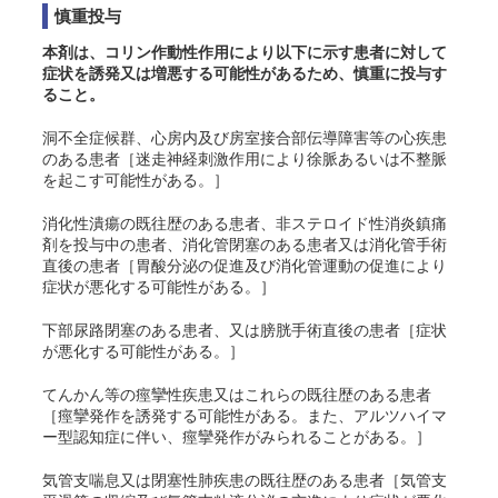
慎重投与
本剤は、コリン作動性作用により以下に示す患者に対して
症状を誘発又は増悪する可能性があるため、慎重に投与す
ること。
洞不全症候群、心房内及び房室接合部伝導障害等の心疾患
のある患者［迷走神経刺激作用により徐脈あるいは不整脈
を起こす可能性がある。］
消化性潰瘍の既往歴のある患者、非ステロイド性消炎鎮痛
剤を投与中の患者、消化管閉塞のある患者又は消化管手術
直後の患者［胃酸分泌の促進及び消化管運動の促進により
症状が悪化する可能性がある。］
下部尿路閉塞のある患者、又は膀胱手術直後の患者［症状
が悪化する可能性がある。］
てんかん等の痙攣性疾患又はこれらの既往歴のある患者
［痙攣発作を誘発する可能性がある。また、アルツハイマ
ー型認知症に伴い、痙攣発作がみられることがある。］
気管支喘息又は閉塞性肺疾患の既往歴のある患者［気管支