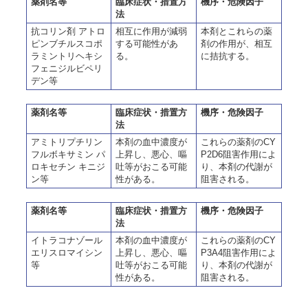
薬剤名等
臨床症状・措置方
機序・危険因子
法
抗コリン剤 アトロ
相互に作用が減弱
本剤とこれらの薬
ピンブチルスコポ
する可能性があ
剤の作用が、相互
ラミントリヘキシ
る。
に拮抗する。
フェニジルビペリ
デン等
薬剤名等
臨床症状・措置方
機序・危険因子
法
アミトリプチリン
本剤の血中濃度が
これらの薬剤のCY
フルボキサミン パ
上昇し、悪心、嘔
P2D6阻害作用によ
ロキセチン キニジ
吐等がおこる可能
り、本剤の代謝が
ン等
性がある。
阻害される。
薬剤名等
臨床症状・措置方
機序・危険因子
法
イトラコナゾール
本剤の血中濃度が
これらの薬剤のCY
エリスロマイシン
上昇し、悪心、嘔
P3A4阻害作用によ
等
吐等がおこる可能
り、本剤の代謝が
性がある。
阻害される。