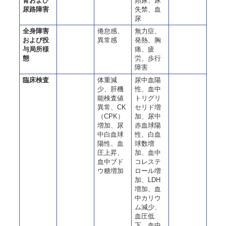
腎および
頻尿、尿
尿路障害
失禁、血
尿
全身障害
倦怠感、
無力症、
および投
異常感
発熱、胸
与局所様
痛、疲
態
労、歩行
障害
臨床検査
体重減
尿中血陽
少、肝機
性、血中
能検査値
トリグリ
異常、CK
セリド増
（CPK）
加、尿中
増加、尿
赤血球陽
中白血球
性、白血
陽性、血
球数増
圧上昇、
加、血中
血中ブド
コレステ
ウ糖増加
ロール増
加、LDH
増加、血
中カリウ
ム減少、
血圧低
下、血中