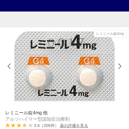
レミニール錠4mg
レミニール錠4mg 他
アルツハイマー型認知症治療剤
3.6（205件）
薬の評価を見る