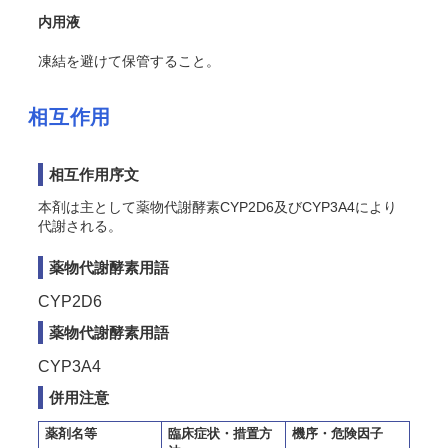
内用液
凍結を避けて保管すること。
相互作用
相互作用序文
本剤は主として薬物代謝酵素CYP2D6及びCYP3A4により
代謝される。
薬物代謝酵素用語
CYP2D6
薬物代謝酵素用語
CYP3A4
併用注意
薬剤名等
臨床症状・措置方
機序・危険因子