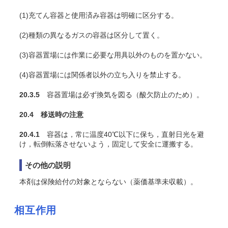
(1)充
てん
容器と使用済み容器は明確に区分する。
(2)種類の異なるガスの容器は区分して置く。
(3)容器置場には作業に必要な用具以外のものを置かない。
(4)容器置場には関係者以外の立ち入りを禁止する。
20.3.5
容器置場は必ず換気を図る（酸欠防止のため）。
20.4 移送時の注意
20.4.1
容器は，常に温度40℃以下に保ち，直射日光を避
け，転倒転落させないよう，固定して安全に運搬する。
その他の説明
本剤は保険給付の対象とならない（薬価基準未収載）。
相互作用