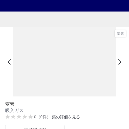
窒素
窒素
吸入ガス
0（0件）
薬の評価を見る