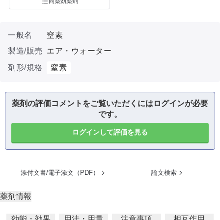
同薬効薬剤
一般名
窒素
製造/販売
エア・ウォーター
剤形/規格
窒素
薬剤の評価コメントをご覧いただくにはログインが必要
です。
ログインして評価を見る
添付文書/電子添文（PDF）
論文検索
薬剤情報
効能・効果
用法・用量
注意事項
相互作用