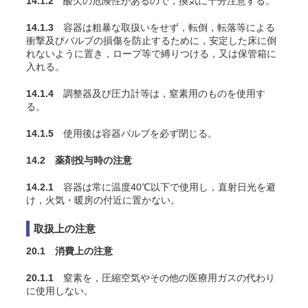
14.1.2
酸欠の危険性があるので，換気に十分注意する。
14.1.3
容器は粗暴な取扱いをせず，転倒，転落等による
衝撃及びバルブの損傷を防止するために，安定した床に倒
れないように置き，ロープ等で縛りつける，又は保管箱に
入れる。
14.1.4
調整器及び圧力計等は，窒素用のものを使用す
る。
14.1.5
使用後は容器バルブを必ず閉じる。
14.2 薬剤投与時の注意
14.2.1
容器は常に温度40℃以下で使用し，直射日光を避
け，火気・暖房の付近に置かない。
取扱上の注意
20.1 消費上の注意
20.1.1
窒素を，圧縮空気やその他の医療用ガスの代わり
に使用しない。