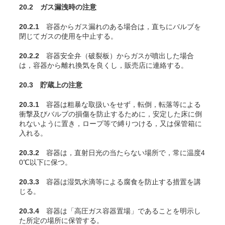
20.2 ガス漏洩時の注意
20.2.1
容器からガス漏れのある場合は，直ちにバルブを
閉じてガスの使用を中止する。
20.2.2
容器安全弁（破裂板）からガスが噴出した場合
は，容器から離れ換気を良くし，販売店に連絡する。
20.3 貯蔵上の注意
20.3.1
容器は粗暴な取扱いをせず，転倒，転落等による
衝撃及びバルブの損傷を防止するために，安定した床に倒
れないように置き，ロープ等で縛りつける，又は保管箱に
入れる。
20.3.2
容器は，直射日光の当たらない場所で，常に温度4
0℃以下に保つ。
20.3.3
容器は湿気水滴等による腐食を防止する措置を講
じる。
20.3.4
容器は「高圧ガス容器置場」であることを明示し
た所定の場所に保管する。