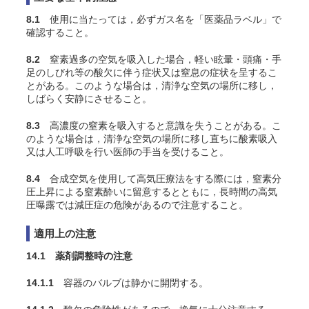
8.1
使用に当たっては，必ずガス名を「医薬品ラベル」で
確認すること。
8.2
窒素過多の空気を吸入した場合，軽い眩暈・頭痛・手
足のしびれ等の酸欠に伴う症状又は窒息の症状を呈するこ
とがある。このような場合は，清浄な空気の場所に移し，
しばらく安静にさせること。
8.3
高濃度の窒素を吸入すると意識を失うことがある。こ
のような場合は，清浄な空気の場所に移し直ちに酸素吸入
又は人工呼吸を行い医師の手当を受けること。
8.4
合成空気を使用して高気圧療法をする際には，窒素分
圧上昇による窒素酔いに留意するとともに，長時間の高気
圧曝露では減圧症の危険があるので注意すること。
適用上の注意
14.1 薬剤調整時の注意
14.1.1
容器のバルブは静かに開閉する。