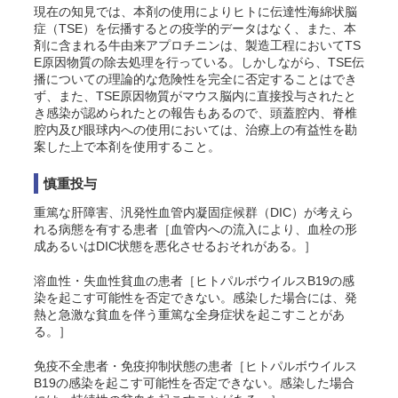
現在の知見では、本剤の使用によりヒトに伝達性海綿状脳
症（TSE）を伝播するとの疫学的データはなく、また、本
剤に含まれる牛由来アプロチニンは、製造工程においてTS
E原因物質の除去処理を行っている。しかしながら、TSE伝
播についての理論的な危険性を完全に否定することはでき
ず、また、TSE原因物質がマウス脳内に直接投与されたと
き感染が認められたとの報告もあるので、頭蓋腔内、脊椎
腔内及び眼球内への使用においては、治療上の有益性を勘
案した上で本剤を使用すること。
慎重投与
重篤な肝障害、汎発性血管内凝固症候群（DIC）が考えら
れる病態を有する患者［血管内への流入により、血栓の形
成あるいはDIC状態を悪化させるおそれがある。］
溶血性・失血性貧血の患者［ヒトパルボウイルスB19の感
染を起こす可能性を否定できない。感染した場合には、発
熱と急激な貧血を伴う重篤な全身症状を起こすことがあ
る。］
免疫不全患者・免疫抑制状態の患者［ヒトパルボウイルス
B19の感染を起こす可能性を否定できない。感染した場合