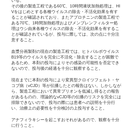
いる。
その後の製造工程である60℃、10時間液状加熱処理は、HI
Vをはじめとする各種ウイルスの除去・不活化効果を有す
ることが確認されており、またアプロチニンの製造工程で
ある70℃、1時間加熱処理およびメンブレンフィルター処
理はウシ由来各種ウイルスの除去・不活化効果を有するこ
とが確認されているが、投与に際しては、次の点に十分注
意すること。
血漿分画製剤の現在の製造工程では、ヒトパルボウイルス
B19等のウイルスを完全に不活化・除去することが困難で
あるため、本剤の投与によりその感染の可能性を否定でき
ないので、投与後の経過を十分に観察すること。
現在までに本剤の投与により変異型クロイツフェルト・ヤ
コブ病（vCJD）等が伝播したとの報告はない。しかしなが
ら、製造工程において異常プリオンを低減し得るとの報告
があるものの、理論的なvCJD等の伝播のリスクを完全には
排除できないので、投与の際には患者への説明を十分行
い、治療上の必要性を十分検討の上投与すること。
アナフィラキシーを起こすおそれがあるので、観察を十分
に行うこと。