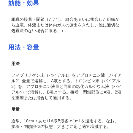
効能・効果
組織の接着・閉鎖（ただし、縫合あるいは接合した組織か
ら血液、体液または体内ガスの漏出をきたし、他に適切な
処置法のない場合に限る。）
用法・容量
用法
フィブリノゲン末（バイアル1）をアプロチニン液（バイア
ル2）全量で溶解し、A液とする。トロンビン末（バイアル
3）を、アプロチニン液量と同量の塩化カルシウム液（バイ
アル4）で溶解し、B液とする。接着・閉鎖部位にA液、B液
を重層または混合して適用する。
用量
通常、10cm
あたりA液B液各々1mLを適用する。なお、
2
接着・閉鎖部位の状態、大きさに応じ適宜増減する。