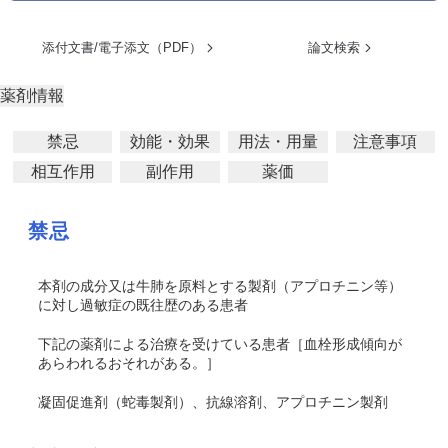
添付文書/電子添文（PDF）
論文検索
薬剤情報
禁忌
効能・効果
用法・用量
注意事項
相互作用
副作用
薬価
禁忌
本剤の成分又は牛肺を原料とする製剤（アプロチニン等）
に対し過敏症の既往歴のある患者
下記の薬剤による治療を受けている患者［血栓形成傾向が
あらわれるおそれがある。］
凝固促進剤（蛇毒製剤）、抗線溶剤、アプロチニン製剤