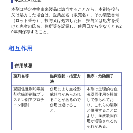
本剤は特定生物由来製品に該当することから、本剤を投与
又は処方した場合は、医薬品名（販売名）、その製造番号
（ロット番号）、投与又は処方した日、投与又は処方を受
けた患者の氏名、住所等を記録し、使用日から少なくとも2
0年間保存すること。
相互作用
併用禁忌
薬剤名等
臨床症状・措置方
機序・危険因子
法
凝固促進剤蛇毒製
併用により血栓形
本剤は生理的な血
剤抗線溶剤抗プラ
成傾向があらわれ
液凝固作用を模倣
スミン剤アプロチ
ることがあるので
して作られてお
ニン製剤
併用は避けるこ
り、これらの製剤
と。
と併用することに
より、血液凝固作
用が増強されるお
それがある。