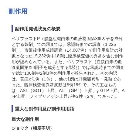
副作用
副作用発現状況の概要
ベリプラストP（胎盤組織由来の血液凝固第XIII因子を成分
とする製剤）での調査では、承認時までの調査（1,225
例）、市販後使用成績調査（14,007例）で副作用集計の対
象となった15,232例中18例に臨床検査値の異常を含む副作
用が認められている。また、ベリプラスト（血漿由来の血
液凝固第XIII因子を成分とする製剤）では承認時までの調査
で総計100例中2例3件の副作用が報告された。その内訳
は、黄疸が1例（1％）、他の1例は肝機能異常・発熱であ
った。臨床検査値異常変動は5例19件で、その主なもの
は、AST（GOT）上昇、ALT（GPT）上昇、γ-GTP上昇、A
l-P上昇、フィブリノゲン上昇が各2件（2％）であった。
重大な副作用及び副作用用語
重大な副作用
ショック（頻度不明）