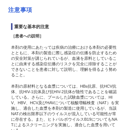
注意事項
重要な基本的注意
［患者への説明］
本剤の使用にあたっては疾病の治療における本剤の必要性
とともに、本剤の製造に際し感染症の伝播を防止するため
の安全対策が講じられているが、血液を原料としているこ
とに由来する感染症伝播のリスクを完全に排除することが
できないことを患者に対して説明し、理解を得るよう努め
ること。
本剤の原材料となる血漿については、HBs抗原、抗HCV抗
体、抗HIV-1抗体及び抗HIV-2抗体が陰性であることを確認
している。さらに、プールした試験血漿については、HI
V、HBV、HCV及びHAVについて核酸増幅検査（NAT）を実
施し、適合した血漿を本剤の製造に使用しているが、当該
NATの検出限界以下のウイルスが混入している可能性が常
に存在する。また、ヒトパルボウイルスB19についてもNA
Tによるスクリーニングを実施し、適合した血漿を用いて