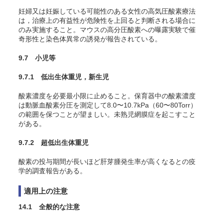
妊婦又は妊娠している可能性のある女性の高気圧酸素療法
は，治療上の有益性が危険性を上回ると判断される場合に
のみ実施すること。マウスの高分圧酸素への曝露実験で催
奇形性と染色体異常の誘発が報告されている
。
9.7 小児等
9.7.1 低出生体重児，新生児
酸素濃度を必要最小限に止めること。保育器中の酸素濃度
は動脈血酸素分圧を測定して8.0〜10.7kPa（60〜80Torr）
の範囲を保つことが望ましい。未熟児網膜症を起こすこと
がある
。
9.7.2 超低出生体重児
酸素の投与期間が長いほど肝芽腫発生率が高くなるとの疫
学的調査報告がある
。
適用上の注意
14.1 全般的な注意