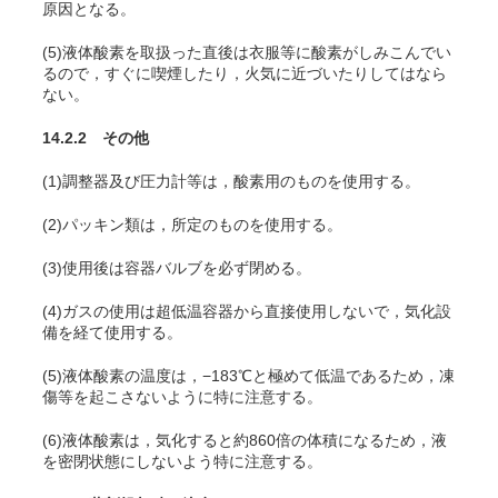
原因となる。
(5)液体酸素を取扱った直後は衣服等に酸素がしみこんでい
るので，すぐに喫煙したり，火気に近づいたりしてはなら
ない。
14.2.2 その他
(1)調整器及び圧力計等は，酸素用のものを使用する。
(2)パッキン類は，所定のものを使用する。
(3)使用後は容器バルブを必ず閉める。
(4)ガスの使用は超低温容器から直接使用しないで，気化設
備を経て使用する。
(5)液体酸素の温度は，−183℃と極めて低温であるため，凍
傷等を起こさないように特に注意する。
(6)液体酸素は，気化すると約860倍の体積になるため，液
を密閉状態にしないよう特に注意する。