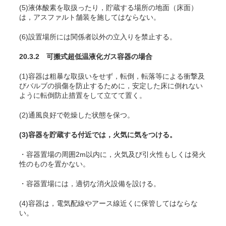
(5)液体酸素を取扱ったり，貯蔵する場所の地面（床面）
は，アスファルト舗装を施してはならない。
(6)設置場所には関係者以外の立入りを禁止する。
20.3.2 可搬式超低温液化ガス容器の場合
(1)容器は粗暴な取扱いをせず，転倒，転落等による衝撃及
びバルブの損傷を防止するために，安定した床に倒れない
ように転倒防止措置をして立てて置く。
(2)通風良好で乾燥した状態を保つ。
(3)容器を貯蔵する付近では，火気に気をつける。
・容器置場の周囲2m以内に，火気及び引火性もしくは発火
性のものを置かない。
・容器置場には，適切な消火設備を設ける。
(4)容器は，電気配線やアース線近くに保管してはならな
い。