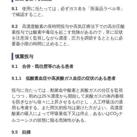
8.1
使用に当たっては，必ずガス名を「医薬品ラベル等」
で確認すること。
8.2
高濃度酸素の長時間投与や高気圧療法下での高分圧酸
素投与では酸素中毒症を起こす危険があるので，常に症状
を注意深く監視しながら濃度，圧力を調節するとともに必
要最小限の時間に止めること。
慎重投与
9.1 合併・既往歴等のある患者
9.1.1 低酸素血症や高炭酸ガス血症の症状のある患者
投与に当たっては，動脈血中酸素と炭酸ガスの分圧を監視
しつつ，初めは25％濃度から開始して炭酸ガスの体内蓄積
を防ぎながら徐々に上昇させるものとし，人工呼吸法の適
用も考慮する。また間欠的投与は避けた方がよい。高濃度
酸素の吸入によって呼吸量低下又は停止，あるいはCO
ナ
2
ルコーシスの状態に陥る危険性がある
。
9.5 妊婦