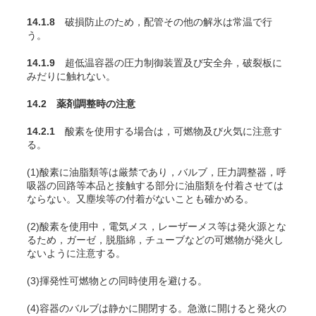
14.1.8
破損防止のため，配管その他の解氷は常温で行
う。
14.1.9
超低温容器の圧力制御装置及び安全弁，破裂板に
みだりに触れない。
14.2 薬剤調整時の注意
14.2.1
酸素を使用する場合は，可燃物及び火気に注意す
る。
(1)酸素に油脂類等は厳禁であり，バルブ，圧力調整器，呼
吸器の回路等本品と接触する部分に油脂類を付着させては
ならない。又塵埃等の付着がないことも確かめる。
(2)酸素を使用中，電気メス，レーザーメス等は発火源とな
るため，ガーゼ，脱脂綿，チューブなどの可燃物が発火し
ないように注意する
。
(3)揮発性可燃物との同時使用を避ける。
(4)容器のバルブは静かに開閉する。急激に開けると発火の