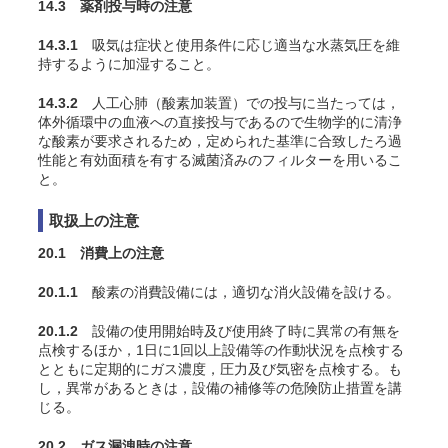
14.3 薬剤投与時の注意
14.3.1
吸気は症状と使用条件に応じ適当な水蒸気圧を維
持するように加湿すること
。
14.3.2
人工心肺（酸素加装置）での投与に当たっては，
体外循環中の血液への直接投与であるので生物学的に清浄
な酸素が要求されるため，定められた基準に合致したろ過
性能と有効面積を有する滅菌済みのフィルターを用いるこ
と。
取扱上の注意
20.1 消費上の注意
20.1.1
酸素の消費設備には，適切な消火設備を設ける。
20.1.2
設備の使用開始時及び使用終了時に異常の有無を
点検するほか，1日に1回以上設備等の作動状況を点検する
とともに定期的にガス濃度，圧力及び気密を点検する。も
し，異常があるときは，設備の補修等の危険防止措置を講
じる。
20.2 ガス漏洩時の注意