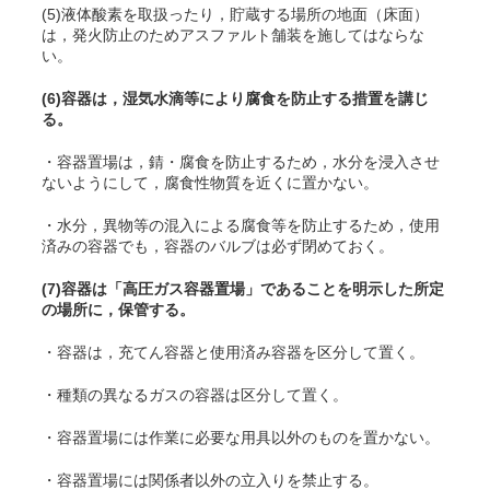
(5)液体酸素を取扱ったり，貯蔵する場所の地面（床面）
は，発火防止のためアスファルト舗装を施してはならな
い。
(6)容器は，湿気水滴等により腐食を防止する措置を講じ
る。
・容器置場は，錆・腐食を防止するため，水分を浸入させ
ないようにして，腐食性物質を近くに置かない。
・水分，異物等の混入による腐食等を防止するため，使用
済みの容器でも，容器のバルブは必ず閉めておく。
(7)容器は「高圧ガス容器置場」であることを明示した所定
の場所に，保管する。
・容器は，充
てん
容器と使用済み容器を区分して置く。
・種類の異なるガスの容器は区分して置く。
・容器置場には作業に必要な用具以外のものを置かない。
・容器置場には関係者以外の立入りを禁止する。