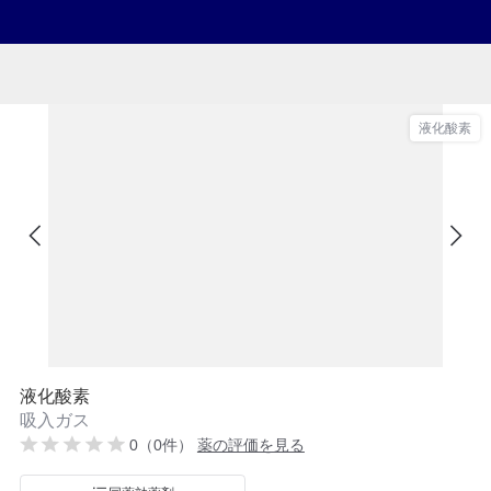
液化酸素
液化酸素
吸入ガス
0（0件）
薬の評価を見る