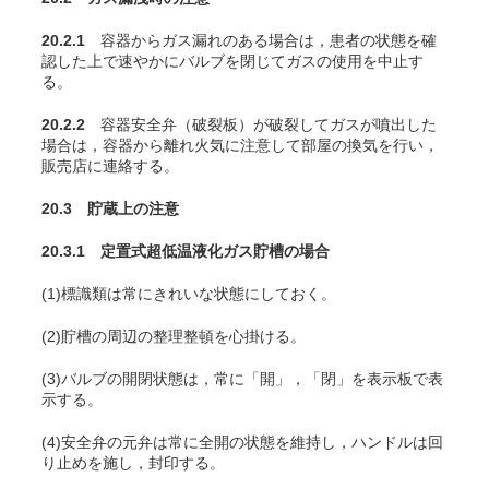
20.2.1
容器からガス漏れのある場合は，患者の状態を確
認した上で速やかにバルブを閉じてガスの使用を中止す
る。
20.2.2
容器安全弁（破裂板）が破裂してガスが噴出した
場合は，容器から離れ火気に注意して部屋の換気を行い，
販売店に連絡する。
20.3 貯蔵上の注意
20.3.1 定置式超低温液化ガス貯槽の場合
(1)標識類は常にきれいな状態にしておく。
(2)貯槽の周辺の整理整頓を心掛ける。
(3)バルブの開閉状態は，常に「開」，「閉」を表示板で表
示する。
(4)安全弁の元弁は常に全開の状態を維持し，ハンドルは回
り止めを施し，封印する。