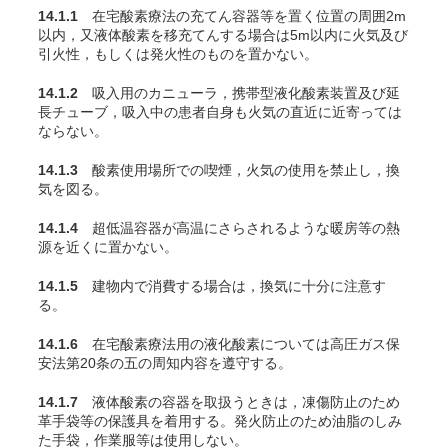
14.1.1
在宅酸素療法の充
てん
容器等を置く位置の周囲2m
以内，又液体酸素を移充
てん
する場合は5m以内に火気及び
引火性，もしくは発火性のものを置かない。
14.1.2
吸入用のカニューラ，携帯型液化酸素装置及び延
長チューブ，吸入中の患者自身も火気の直近に近寄っては
ならない。
14.1.3
酸素使用場所での喫煙，火気の使用を禁止し，換
気を図る。
14.1.4
超低温容器が高温にさらされるような暖房等の熱
源を近くに置かない。
14.1.5
建物内で消費する場合は，換気に十分に注意す
る。
14.1.6
在宅酸素療法用の液化酸素については高圧ガス保
安法第20条の五の周知内容を遵守する。
14.1.7
液体酸素の容器を取扱うときは，凍傷防止のため
革手袋等の保護具を着用する。発火防止のため油脂のしみ
た手袋，作業服等は使用しない。