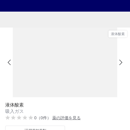
液体酸素
液体酸素
吸入ガス
0（0件）
薬の評価を見る