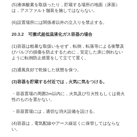
(5)液体酸素を取扱ったり，貯蔵する場所の地面（床面）
は，アスファルト舗装を施してはならない。
(6)設置場所には関係者以外の立入りを禁止する。
20.3.2 可搬式超低温液化ガス容器の場合
(1)容器は粗暴な取扱いをせず，転倒，転落等による衝撃及
びバルブの損傷を防止するために，安定した床に倒れない
ように転倒防止措置をして立てて置く。
(2)通風良好で乾燥した状態を保つ。
(3)容器を貯蔵する付近では，火気に気をつける。
・容器置場の周囲2m以内に，火気及び引火性もしくは発火
性のものを置かない。
・容器置場には，適切な消火設備を設ける。
(4)容器は，電気配線やアース線近くに保管してはならな
い。