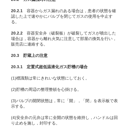
20.2.1
容器からガス漏れのある場合は，患者の状態を確
認した上で速やかにバルブを閉じてガスの使用を中止す
る。
20.2.2
容器安全弁（破裂板）が破裂してガスが噴出した
場合は，容器から離れ火気に注意して部屋の換気を行い，
販売店に連絡する。
20.3 貯蔵上の注意
20.3.1 定置式超低温液化ガス貯槽の場合
(1)標識類は常にきれいな状態にしておく。
(2)貯槽の周辺の整理整頓を心掛ける。
(3)バルブの開閉状態は，常に「開」，「閉」を表示板で表
示する。
(4)安全弁の元弁は常に全開の状態を維持し，ハンドルは回
り止めを施し，封印する。