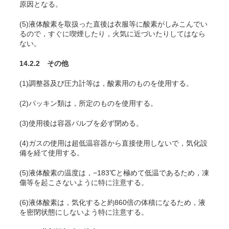
原因となる。
(5)液体酸素を取扱った直後は衣服等に酸素がしみこんでい
るので，すぐに喫煙したり，火気に近づいたりしてはなら
ない。
14.2.2 その他
(1)調整器及び圧力計等は，酸素用のものを使用する。
(2)パッキン類は，所定のものを使用する。
(3)使用後は容器バルブを必ず閉める。
(4)ガスの使用は超低温容器から直接使用しないで，気化設
備を経て使用する。
(5)液体酸素の温度は，−183℃と極めて低温であるため，凍
傷等を起こさないように特に注意する。
(6)液体酸素は，気化すると約860倍の体積になるため，液
を密閉状態にしないよう特に注意する。