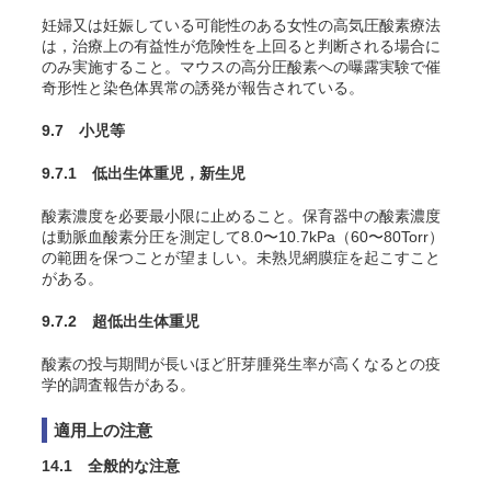
妊婦又は妊娠している可能性のある女性の高気圧酸素療法
は，治療上の有益性が危険性を上回ると判断される場合に
のみ実施すること。マウスの高分圧酸素への曝露実験で催
奇形性と染色体異常の誘発が報告されている
。
9.7 小児等
9.7.1 低出生体重児，新生児
酸素濃度を必要最小限に止めること。保育器中の酸素濃度
は動脈血酸素分圧を測定して8.0〜10.7kPa（60〜80Torr）
の範囲を保つことが望ましい。未熟児網膜症を起こすこと
がある
。
9.7.2 超低出生体重児
酸素の投与期間が長いほど肝芽腫発生率が高くなるとの疫
学的調査報告がある
。
適用上の注意
14.1 全般的な注意