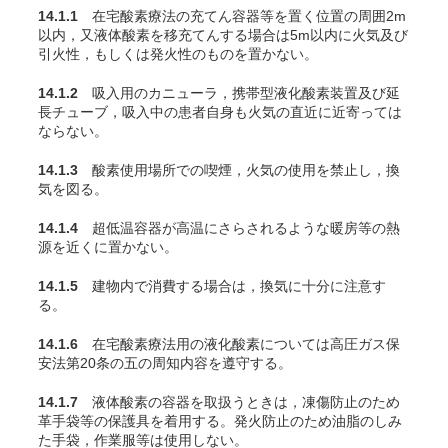
14.1.1
在宅酸素療法の充
てん
容器等を置く位置の周囲2m
以内，又液体酸素を移充
てん
する場合は5m以内に火気及び
引火性，もしくは発火性のものを置かない。
14.1.2
吸入用のカニューラ，携帯型液化酸素装置及び延
長チューブ，吸入中の患者自身も火気の直近に近寄っては
ならない。
14.1.3
酸素使用場所での喫煙，火気の使用を禁止し，換
気を図る。
14.1.4
超低温容器が高温にさらされるような暖房等の熱
源を近くに置かない。
14.1.5
建物内で消費する場合は，換気に十分に注意す
る。
14.1.6
在宅酸素療法用の液化酸素については高圧ガス保
安法第20条の五の周知内容を遵守する。
14.1.7
液体酸素の容器を取扱うときは，凍傷防止のため
革手袋等の保護具を着用する。発火防止のため油脂のしみ
た手袋，作業服等は使用しない。