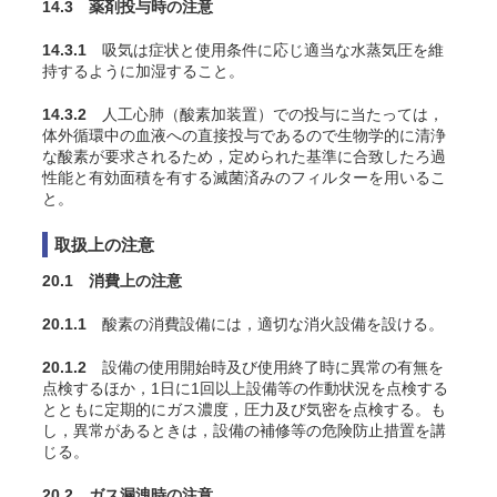
14.3 薬剤投与時の注意
14.3.1
吸気は症状と使用条件に応じ適当な水蒸気圧を維
持するように加湿すること
。
14.3.2
人工心肺（酸素加装置）での投与に当たっては，
体外循環中の血液への直接投与であるので生物学的に清浄
な酸素が要求されるため，定められた基準に合致したろ過
性能と有効面積を有する滅菌済みのフィルターを用いるこ
と。
取扱上の注意
20.1 消費上の注意
20.1.1
酸素の消費設備には，適切な消火設備を設ける。
20.1.2
設備の使用開始時及び使用終了時に異常の有無を
点検するほか，1日に1回以上設備等の作動状況を点検する
とともに定期的にガス濃度，圧力及び気密を点検する。も
し，異常があるときは，設備の補修等の危険防止措置を講
じる。
20.2 ガス漏洩時の注意