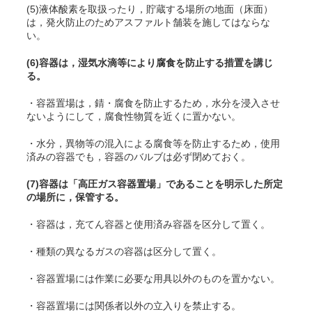
(5)液体酸素を取扱ったり，貯蔵する場所の地面（床面）
は，発火防止のためアスファルト舗装を施してはならな
い。
(6)容器は，湿気水滴等により腐食を防止する措置を講じ
る。
・容器置場は，錆・腐食を防止するため，水分を浸入させ
ないようにして，腐食性物質を近くに置かない。
・水分，異物等の混入による腐食等を防止するため，使用
済みの容器でも，容器のバルブは必ず閉めておく。
(7)容器は「高圧ガス容器置場」であることを明示した所定
の場所に，保管する。
・容器は，充
てん
容器と使用済み容器を区分して置く。
・種類の異なるガスの容器は区分して置く。
・容器置場には作業に必要な用具以外のものを置かない。
・容器置場には関係者以外の立入りを禁止する。