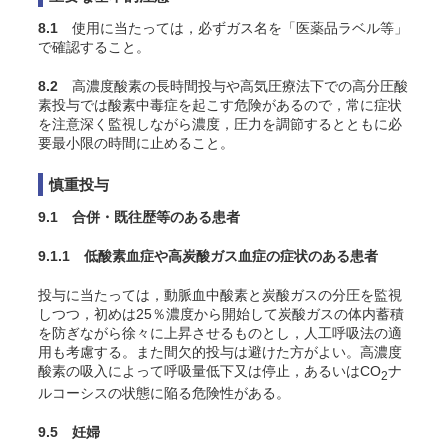
8.1
使用に当たっては，必ずガス名を「医薬品ラベル等」
で確認すること。
8.2
高濃度酸素の長時間投与や高気圧療法下での高分圧酸
素投与では酸素中毒症を起こす危険があるので，常に症状
を注意深く監視しながら濃度，圧力を調節するとともに必
要最小限の時間に止めること。
慎重投与
9.1 合併・既往歴等のある患者
9.1.1 低酸素血症や高炭酸ガス血症の症状のある患者
投与に当たっては，動脈血中酸素と炭酸ガスの分圧を監視
しつつ，初めは25％濃度から開始して炭酸ガスの体内蓄積
を防ぎながら徐々に上昇させるものとし，人工呼吸法の適
用も考慮する。また間欠的投与は避けた方がよい。高濃度
酸素の吸入によって呼吸量低下又は停止，あるいはCO
ナ
2
ルコーシスの状態に陥る危険性がある
。
9.5 妊婦