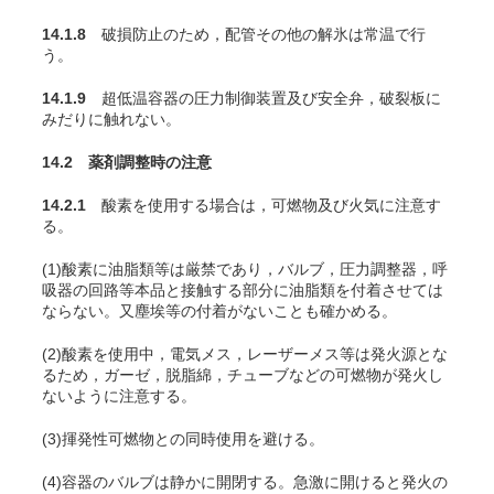
14.1.8
破損防止のため，配管その他の解氷は常温で行
う。
14.1.9
超低温容器の圧力制御装置及び安全弁，破裂板に
みだりに触れない。
14.2 薬剤調整時の注意
14.2.1
酸素を使用する場合は，可燃物及び火気に注意す
る。
(1)酸素に油脂類等は厳禁であり，バルブ，圧力調整器，呼
吸器の回路等本品と接触する部分に油脂類を付着させては
ならない。又塵埃等の付着がないことも確かめる。
(2)酸素を使用中，電気メス，レーザーメス等は発火源とな
るため，ガーゼ，脱脂綿，チューブなどの可燃物が発火し
ないように注意する
。
(3)揮発性可燃物との同時使用を避ける。
(4)容器のバルブは静かに開閉する。急激に開けると発火の