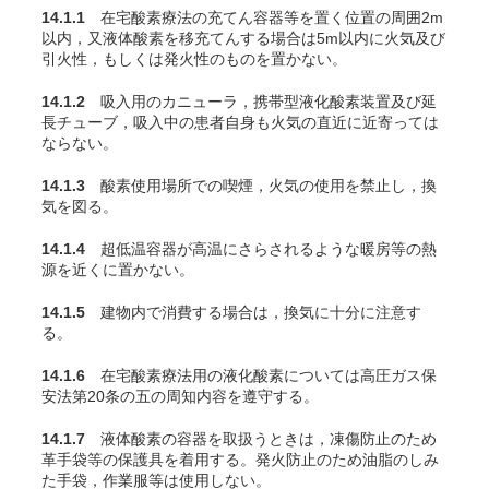
14.1.1
在宅酸素療法の充
てん
容器等を置く位置の周囲2m
以内，又液体酸素を移充
てん
する場合は5m以内に火気及び
引火性，もしくは発火性のものを置かない。
14.1.2
吸入用のカニューラ，携帯型液化酸素装置及び延
長チューブ，吸入中の患者自身も火気の直近に近寄っては
ならない。
14.1.3
酸素使用場所での喫煙，火気の使用を禁止し，換
気を図る。
14.1.4
超低温容器が高温にさらされるような暖房等の熱
源を近くに置かない。
14.1.5
建物内で消費する場合は，換気に十分に注意す
る。
14.1.6
在宅酸素療法用の液化酸素については高圧ガス保
安法第20条の五の周知内容を遵守する。
14.1.7
液体酸素の容器を取扱うときは，凍傷防止のため
革手袋等の保護具を着用する。発火防止のため油脂のしみ
た手袋，作業服等は使用しない。