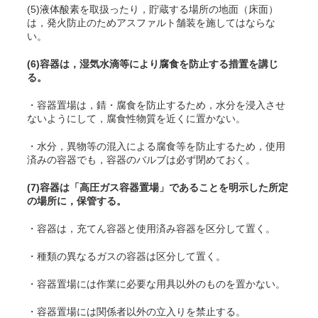
(5)液体酸素を取扱ったり，貯蔵する場所の地面（床面）
は，発火防止のためアスファルト舗装を施してはならな
い。
(6)容器は，湿気水滴等により腐食を防止する措置を講じ
る。
・容器置場は，錆・腐食を防止するため，水分を浸入させ
ないようにして，腐食性物質を近くに置かない。
・水分，異物等の混入による腐食等を防止するため，使用
済みの容器でも，容器のバルブは必ず閉めておく。
(7)容器は「高圧ガス容器置場」であることを明示した所定
の場所に，保管する。
・容器は，充
てん
容器と使用済み容器を区分して置く。
・種類の異なるガスの容器は区分して置く。
・容器置場には作業に必要な用具以外のものを置かない。
・容器置場には関係者以外の立入りを禁止する。