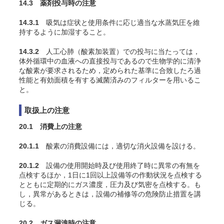
14.3 薬剤投与時の注意
14.3.1
吸気は症状と使用条件に応じ適当な水蒸気圧を維
持するように加湿すること
。
14.3.2
人工心肺（酸素加装置）での投与に当たっては，
体外循環中の血液への直接投与であるので生物学的に清浄
な酸素が要求されるため，定められた基準に合致したろ過
性能と有効面積を有する滅菌済みのフィルターを用いるこ
と。
取扱上の注意
20.1 消費上の注意
20.1.1
酸素の消費設備には，適切な消火設備を設ける。
20.1.2
設備の使用開始時及び使用終了時に異常の有無を
点検するほか，1日に1回以上設備等の作動状況を点検する
とともに定期的にガス濃度，圧力及び気密を点検する。も
し，異常があるときは，設備の補修等の危険防止措置を講
じる。
20.2 ガス漏洩時の注意