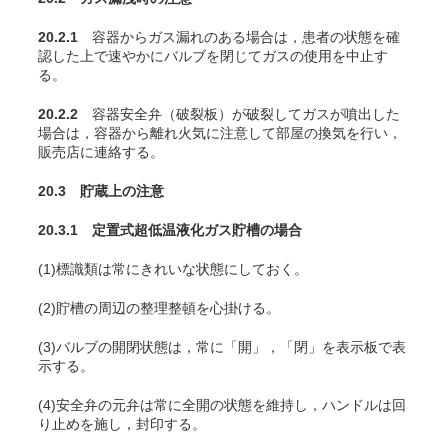
20.2.1
容器からガス漏れのある場合は，患者の状態を確
認した上で速やかにバルブを閉じてガスの使用を中止す
る。
20.2.2
容器安全弁（破裂板）が破裂してガスが噴出した
場合は，容器から離れ火気に注意して部屋の換気を行い，
販売店に連絡する。
20.3 貯蔵上の注意
20.3.1 定置式超低温液化ガス貯槽の場合
(1)標識類は常にきれいな状態にしておく。
(2)貯槽の周辺の整理整頓を心掛ける。
(3)バルブの開閉状態は，常に「開」，「閉」を表示板で表
示する。
(4)安全弁の元弁は常に全開の状態を維持し，ハンドルは回
り止めを施し，封印する。