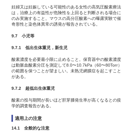
妊婦又は妊娠している可能性のある女性の高気圧酸素療法
は，治療上の有益性が危険性を上回ると判断される場合に
のみ実施すること。マウスの高分圧酸素への曝露実験で催
奇形性と染色体異常の誘発が報告されている
。
9.7 小児等
9.7.1 低出生体重児，新生児
酸素濃度を必要最小限に止めること。保育器中の酸素濃度
は動脈血酸素分圧を測定して8.0〜10.7kPa（60〜80Torr）
の範囲を保つことが望ましい。未熟児網膜症を起こすこと
がある
。
9.7.2 超低出生体重児
酸素の投与期間が長いほど肝芽腫発生率が高くなるとの疫
学的調査報告がある
。
適用上の注意
14.1 全般的な注意