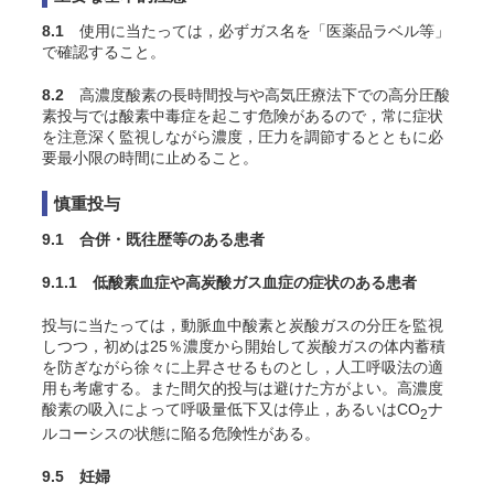
8.1
使用に当たっては，必ずガス名を「医薬品ラベル等」
で確認すること。
8.2
高濃度酸素の長時間投与や高気圧療法下での高分圧酸
素投与では酸素中毒症を起こす危険があるので，常に症状
を注意深く監視しながら濃度，圧力を調節するとともに必
要最小限の時間に止めること。
慎重投与
9.1 合併・既往歴等のある患者
9.1.1 低酸素血症や高炭酸ガス血症の症状のある患者
投与に当たっては，動脈血中酸素と炭酸ガスの分圧を監視
しつつ，初めは25％濃度から開始して炭酸ガスの体内蓄積
を防ぎながら徐々に上昇させるものとし，人工呼吸法の適
用も考慮する。また間欠的投与は避けた方がよい。高濃度
酸素の吸入によって呼吸量低下又は停止，あるいはCO
ナ
2
ルコーシスの状態に陥る危険性がある
。
9.5 妊婦