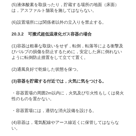
(5)液体酸素を取扱ったり，貯蔵する場所の地面（床面）
は，アスファルト舗装を施してはならない。
(6)設置場所には関係者以外の立入りを禁止する。
20.3.2 可搬式超低温液化ガス容器の場合
(1)容器は粗暴な取扱いをせず，転倒，転落等による衝撃及
びバルブの損傷を防止するために，安定した床に倒れない
ように転倒防止措置をして立てて置く。
(2)通風良好で乾燥した状態を保つ。
(3)容器を貯蔵する付近では，火気に気をつける。
・容器置場の周囲2m以内に，火気及び引火性もしくは発火
性のものを置かない。
・容器置場には，適切な消火設備を設ける。
(4)容器は，電気配線やアース線近くに保管してはならな
い。