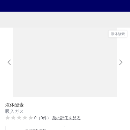
液体酸素
液体酸素
吸入ガス
0（0件）
薬の評価を見る