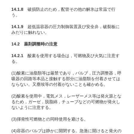
14.1.8
破損防止のため，配管その他の解氷は常温で行
う。
14.1.9
超低温容器の圧力制御装置及び安全弁，破裂板に
みだりに触れない。
14.2 薬剤調整時の注意
14.2.1
酸素を使用する場合は，可燃物及び火気に注意す
る。
(1)酸素に油脂類等は厳禁であり，バルブ，圧力調整器，呼
吸器の回路等本品と接触する部分に油脂類を付着させては
ならない。又塵埃等の付着がないことも確かめる。
(2)酸素を使用中，電気メス，レーザーメス等は発火源とな
るため，ガーゼ，脱脂綿，チューブなどの可燃物が発火し
ないように注意する
。
(3)揮発性可燃物との同時使用を避ける。
(4)容器のバルブは静かに開閉する。急激に開けると発火の