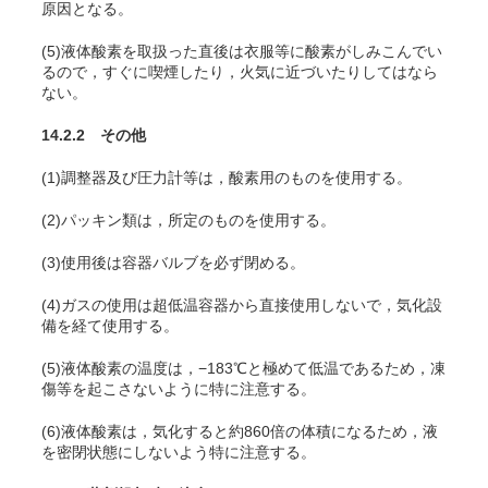
原因となる。
(5)液体酸素を取扱った直後は衣服等に酸素がしみこんでい
るので，すぐに喫煙したり，火気に近づいたりしてはなら
ない。
14.2.2 その他
(1)調整器及び圧力計等は，酸素用のものを使用する。
(2)パッキン類は，所定のものを使用する。
(3)使用後は容器バルブを必ず閉める。
(4)ガスの使用は超低温容器から直接使用しないで，気化設
備を経て使用する。
(5)液体酸素の温度は，−183℃と極めて低温であるため，凍
傷等を起こさないように特に注意する。
(6)液体酸素は，気化すると約860倍の体積になるため，液
を密閉状態にしないよう特に注意する。