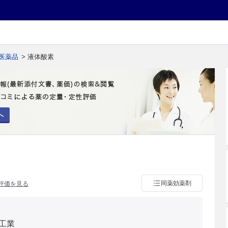
医薬品
> 液体酸素
へ
同薬効薬剤
評価を見る
工業