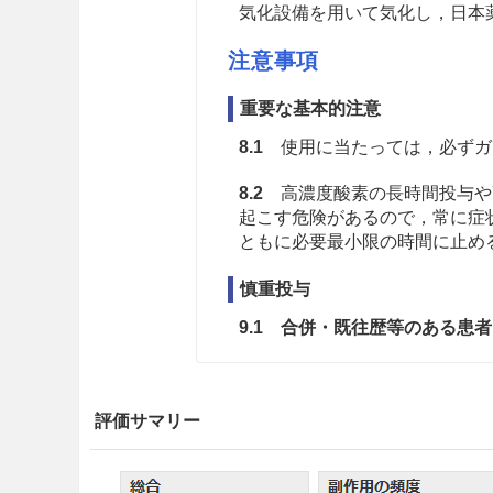
気化設備を用いて気化し，日本
注意事項
重要な基本的注意
8.1
使用に当たっては，必ずガ
8.2
高濃度酸素の長時間投与や
起こす危険があるので，常に症
ともに必要最小限の時間に止め
慎重投与
9.1 合併・既往歴等のある患者
9.1.1 低酸素血症や高炭酸
投与に当たっては，動脈血中
評価サマリー
度から開始して炭酸ガスの体
工呼吸法の適用も考慮する。
入によって呼吸量低下又は停