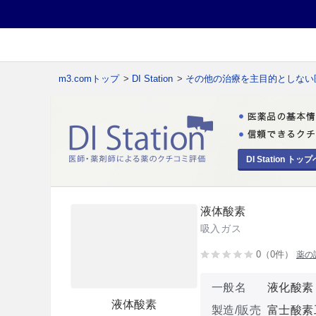
m3.comトップ
>
DI Station
>
その他の治療を主目的としない
DI Station トップ
液体酸素
吸入ガス
0（0件）
薬の
一般名
液化酸素
液体酸素
製造/販売
富士酸素