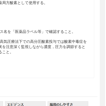
薬局方酸素として使用する。
ス名を「医薬品ラベル等」で確認すること。
高気圧療法下での高分圧酸素投与では酸素中毒症を
状を注意深く監視しながら濃度，圧力を調節すると
ること。
ガス血症の症状のある患者
酸素と炭酸ガスの分圧を監視しつつ，初めは25％濃
内蓄積を防ぎながら徐々に上昇させるものとし，人
また間欠的投与は避けた方がよい。高濃度酸素の吸
止，あるいはCO
ナルコーシスの状態に陥る危険性