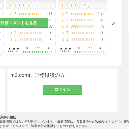
2
て評価コメントを見る
のある女性の高気圧酸素療法は，治療上の有益性が
場合にのみ実施すること。マウスの高分圧酸素への
異常の誘発が報告されている
。
m3.comにご登録済の方
ること。保育器中の酸素濃度は動脈血酸素分圧を測
0〜80Torr）の範囲を保つことが望ましい。未熟児網膜症
ログイン
芽腫発生率が高くなるとの疫学的調査報告がある
。
社薬事日報社
最新情報ではない可能性がございます。 最新情報は、各製薬会社のWebサイトなどでご確
ますが、エムスリー、製薬会社が推奨するものではありません。