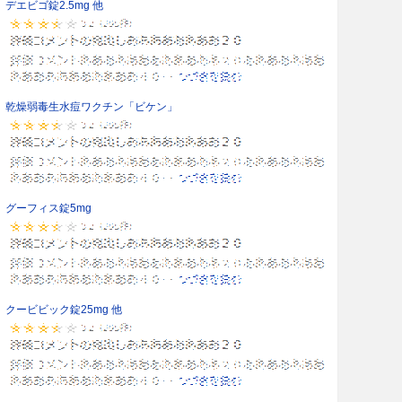
デエビゴ錠2.5mg 他
乾燥弱毒生水痘ワクチン「ビケン」
グーフィス錠5mg
クービビック錠25mg 他