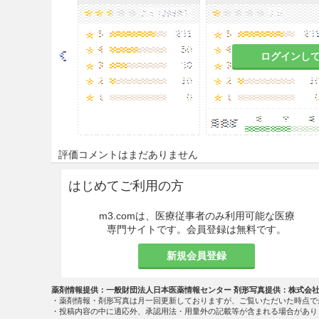
がある
。
9.5 妊婦
ログインし
妊婦又は妊娠している可能性
危険性を上回ると判断される
曝露実験で催奇形性と染色体
9.7 小児等
評価コメントはまだありません
9.7.1 低出生体重児，新生児
はじめてご利用の方
酸素濃度を必要最小限に止め
定して8.0〜10.7kPa（6
m3.comは、医療従事者のみ利用可能な医療
専門サイトです。会員登録は無料です。
を起こすことがある
。
新規会員登録
9.7.2 超低出生体重児
酸素の投与期間が長いほど肝
薬剤情報提供：一般財団法人日本医薬情報センター 剤形写真提供：株式会
・薬剤情報・剤形写真は月一回更新しておりますが、ご覧いただいた時点で
・投稿内容の中に適応外、承認用法・用量外の記載等が含まれる場合があり