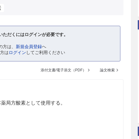
素
いただくにはログインが必要です。
の方は、
新規会員登録
へ
の方は
ログイン
してご利用ください
添付文書/電子添文（PDF）
論文検索
本薬局方酸素として使用する。
。