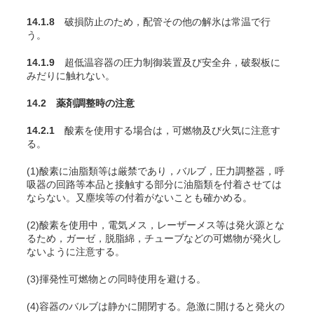
14.1.8
破損防止のため，配管その他の解氷は常温で行
う。
14.1.9
超低温容器の圧力制御装置及び安全弁，破裂板に
みだりに触れない。
14.2 薬剤調整時の注意
14.2.1
酸素を使用する場合は，可燃物及び火気に注意す
る。
(1)酸素に油脂類等は厳禁であり，バルブ，圧力調整器，呼
吸器の回路等本品と接触する部分に油脂類を付着させては
ならない。又塵埃等の付着がないことも確かめる。
(2)酸素を使用中，電気メス，レーザーメス等は発火源とな
るため，ガーゼ，脱脂綿，チューブなどの可燃物が発火し
ないように注意する
。
(3)揮発性可燃物との同時使用を避ける。
(4)容器のバルブは静かに開閉する。急激に開けると発火の