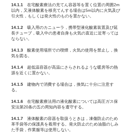
14.1.1
在宅酸素療法の充
てん
容器等を置く位置の周囲2m
以内，又液体酸素を移充
てん
する場合は5m以内に火気及び
引火性，もしくは発火性のものを置かない。
14.1.2
吸入用のカニューラ，携帯型液化酸素装置及び延
長チューブ，吸入中の患者自身も火気の直近に近寄っては
ならない。
14.1.3
酸素使用場所での喫煙，火気の使用を禁止し，換
気を図る。
14.1.4
超低温容器が高温にさらされるような暖房等の熱
源を近くに置かない。
14.1.5
建物内で消費する場合は，換気に十分に注意す
る。
14.1.6
在宅酸素療法用の液化酸素については高圧ガス保
安法第20条の五の周知内容を遵守する。
14.1.7
液体酸素の容器を取扱うときは，凍傷防止のため
革手袋等の保護具を着用する。発火防止のため油脂のしみ
た手袋，作業服等は使用しない。