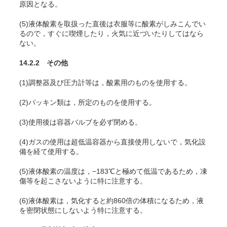
原因となる。
(5)液体酸素を取扱った直後は衣服等に酸素がしみこんでい
るので，すぐに喫煙したり，火気に近づいたりしてはなら
ない。
14.2.2 その他
(1)調整器及び圧力計等は，酸素用のものを使用する。
(2)パッキン類は，所定のものを使用する。
(3)使用後は容器バルブを必ず閉める。
(4)ガスの使用は超低温容器から直接使用しないで，気化設
備を経て使用する。
(5)液体酸素の温度は，−183℃と極めて低温であるため，凍
傷等を起こさないように特に注意する。
(6)液体酸素は，気化すると約860倍の体積になるため，液
を密閉状態にしないよう特に注意する。