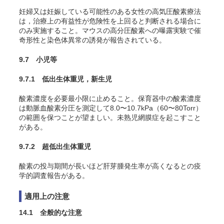
妊婦又は妊娠している可能性のある女性の高気圧酸素療法
は，治療上の有益性が危険性を上回ると判断される場合に
のみ実施すること。マウスの高分圧酸素への曝露実験で催
奇形性と染色体異常の誘発が報告されている
。
9.7 小児等
9.7.1 低出生体重児，新生児
酸素濃度を必要最小限に止めること。保育器中の酸素濃度
は動脈血酸素分圧を測定して8.0〜10.7kPa（60〜80Torr）
の範囲を保つことが望ましい。未熟児網膜症を起こすこと
がある
。
9.7.2 超低出生体重児
酸素の投与期間が長いほど肝芽腫発生率が高くなるとの疫
学的調査報告がある
。
適用上の注意
14.1 全般的な注意