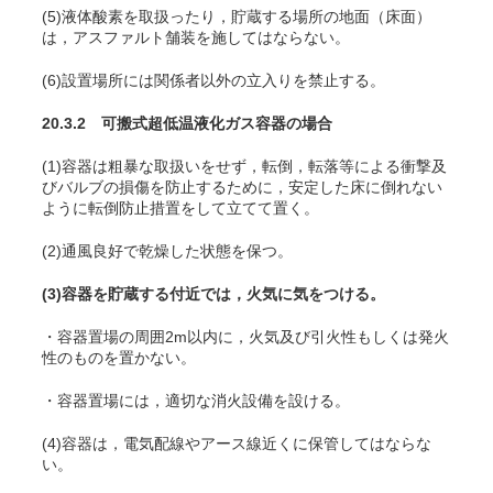
(5)液体酸素を取扱ったり，貯蔵する場所の地面（床面）
は，アスファルト舗装を施してはならない。
(6)設置場所には関係者以外の立入りを禁止する。
20.3.2 可搬式超低温液化ガス容器の場合
(1)容器は粗暴な取扱いをせず，転倒，転落等による衝撃及
びバルブの損傷を防止するために，安定した床に倒れない
ように転倒防止措置をして立てて置く。
(2)通風良好で乾燥した状態を保つ。
(3)容器を貯蔵する付近では，火気に気をつける。
・容器置場の周囲2m以内に，火気及び引火性もしくは発火
性のものを置かない。
・容器置場には，適切な消火設備を設ける。
(4)容器は，電気配線やアース線近くに保管してはならな
い。