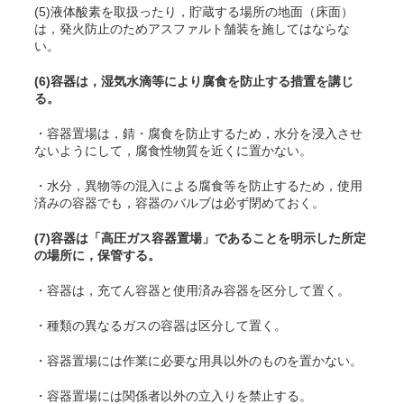
(5)液体酸素を取扱ったり，貯蔵する場所の地面（床面）
は，発火防止のためアスファルト舗装を施してはならな
い。
(6)容器は，湿気水滴等により腐食を防止する措置を講じ
る。
・容器置場は，錆・腐食を防止するため，水分を浸入させ
ないようにして，腐食性物質を近くに置かない。
・水分，異物等の混入による腐食等を防止するため，使用
済みの容器でも，容器のバルブは必ず閉めておく。
(7)容器は「高圧ガス容器置場」であることを明示した所定
の場所に，保管する。
・容器は，充
てん
容器と使用済み容器を区分して置く。
・種類の異なるガスの容器は区分して置く。
・容器置場には作業に必要な用具以外のものを置かない。
・容器置場には関係者以外の立入りを禁止する。