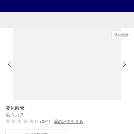
液化酸素
液化酸素
吸入ガス
0（0件）
薬の評価を見る