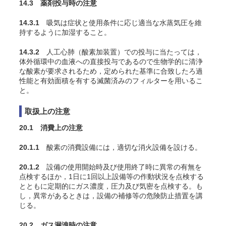
14.3 薬剤投与時の注意
14.3.1
吸気は症状と使用条件に応じ適当な水蒸気圧を維
持するように加湿すること
。
14.3.2
人工心肺（酸素加装置）での投与に当たっては，
体外循環中の血液への直接投与であるので生物学的に清浄
な酸素が要求されるため，定められた基準に合致したろ過
性能と有効面積を有する滅菌済みのフィルターを用いるこ
と。
取扱上の注意
20.1 消費上の注意
20.1.1
酸素の消費設備には，適切な消火設備を設ける。
20.1.2
設備の使用開始時及び使用終了時に異常の有無を
点検するほか，1日に1回以上設備等の作動状況を点検する
とともに定期的にガス濃度，圧力及び気密を点検する。も
し，異常があるときは，設備の補修等の危険防止措置を講
じる。
20.2 ガス漏洩時の注意