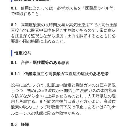
8.1
使用に当たっては，必ずガス名を「医薬品ラベル等」
で確認すること。
8.2
高濃度酸素の長時間投与や高気圧療法下での高分圧酸
素投与では酸素中毒症を起こす危険があるので，常に症状
を注意深く監視しながら濃度，圧力を調節するとともに必
要最小限の時間に止めること。
慎重投与
9.1 合併・既往歴等のある患者
9.1.1 低酸素血症や高炭酸ガス血症の症状のある患者
投与に当たっては，動脈血中酸素と炭酸ガスの分圧を監視
しつつ，初めは25％濃度から開始して炭酸ガスの体内蓄積
を防ぎながら徐々に上昇させるものとし，人工呼吸法の適
用も考慮する。また間欠的投与は避けた方がよい。高濃度
酸素の吸入によって呼吸量低下又は停止，あるいはCO
ナ
2
ルコーシスの状態に陥る危険性がある
。
9.5 妊婦