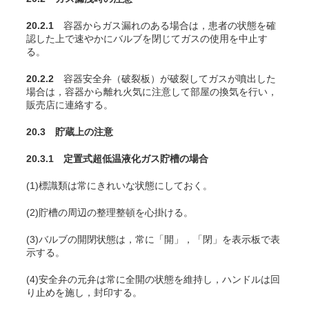
20.2.1
容器からガス漏れのある場合は，患者の状態を確
認した上で速やかにバルブを閉じてガスの使用を中止す
る。
20.2.2
容器安全弁（破裂板）が破裂してガスが噴出した
場合は，容器から離れ火気に注意して部屋の換気を行い，
販売店に連絡する。
20.3 貯蔵上の注意
20.3.1 定置式超低温液化ガス貯槽の場合
(1)標識類は常にきれいな状態にしておく。
(2)貯槽の周辺の整理整頓を心掛ける。
(3)バルブの開閉状態は，常に「開」，「閉」を表示板で表
示する。
(4)安全弁の元弁は常に全開の状態を維持し，ハンドルは回
り止めを施し，封印する。