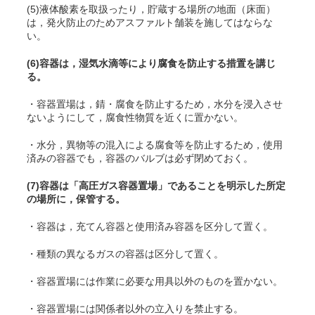
(5)液体酸素を取扱ったり，貯蔵する場所の地面（床面）
は，発火防止のためアスファルト舗装を施してはならな
い。
(6)容器は，湿気水滴等により腐食を防止する措置を講じ
る。
・容器置場は，錆・腐食を防止するため，水分を浸入させ
ないようにして，腐食性物質を近くに置かない。
・水分，異物等の混入による腐食等を防止するため，使用
済みの容器でも，容器のバルブは必ず閉めておく。
(7)容器は「高圧ガス容器置場」であることを明示した所定
の場所に，保管する。
・容器は，充
てん
容器と使用済み容器を区分して置く。
・種類の異なるガスの容器は区分して置く。
・容器置場には作業に必要な用具以外のものを置かない。
・容器置場には関係者以外の立入りを禁止する。