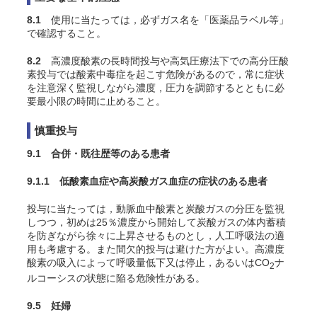
8.1
使用に当たっては，必ずガス名を「医薬品ラベル等」
で確認すること。
8.2
高濃度酸素の長時間投与や高気圧療法下での高分圧酸
素投与では酸素中毒症を起こす危険があるので，常に症状
を注意深く監視しながら濃度，圧力を調節するとともに必
要最小限の時間に止めること。
慎重投与
9.1 合併・既往歴等のある患者
9.1.1 低酸素血症や高炭酸ガス血症の症状のある患者
投与に当たっては，動脈血中酸素と炭酸ガスの分圧を監視
しつつ，初めは25％濃度から開始して炭酸ガスの体内蓄積
を防ぎながら徐々に上昇させるものとし，人工呼吸法の適
用も考慮する。また間欠的投与は避けた方がよい。高濃度
酸素の吸入によって呼吸量低下又は停止，あるいはCO
ナ
2
ルコーシスの状態に陥る危険性がある
。
9.5 妊婦