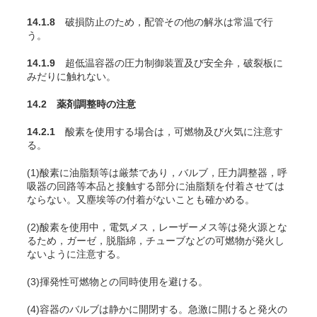
14.1.8
破損防止のため，配管その他の解氷は常温で行
う。
14.1.9
超低温容器の圧力制御装置及び安全弁，破裂板に
みだりに触れない。
14.2 薬剤調整時の注意
14.2.1
酸素を使用する場合は，可燃物及び火気に注意す
る。
(1)酸素に油脂類等は厳禁であり，バルブ，圧力調整器，呼
吸器の回路等本品と接触する部分に油脂類を付着させては
ならない。又塵埃等の付着がないことも確かめる。
(2)酸素を使用中，電気メス，レーザーメス等は発火源とな
るため，ガーゼ，脱脂綿，チューブなどの可燃物が発火し
ないように注意する
。
(3)揮発性可燃物との同時使用を避ける。
(4)容器のバルブは静かに開閉する。急激に開けると発火の