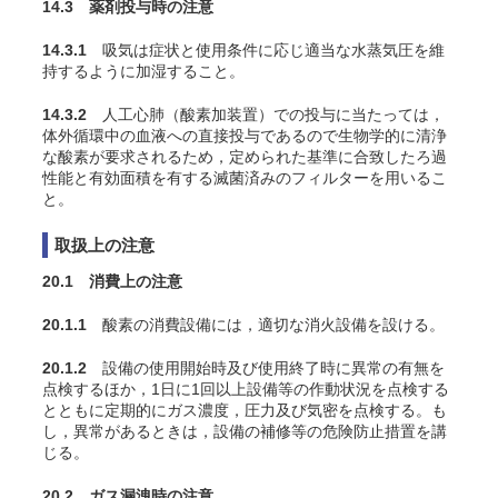
14.3 薬剤投与時の注意
14.3.1
吸気は症状と使用条件に応じ適当な水蒸気圧を維
持するように加湿すること
。
14.3.2
人工心肺（酸素加装置）での投与に当たっては，
体外循環中の血液への直接投与であるので生物学的に清浄
な酸素が要求されるため，定められた基準に合致したろ過
性能と有効面積を有する滅菌済みのフィルターを用いるこ
と。
取扱上の注意
20.1 消費上の注意
20.1.1
酸素の消費設備には，適切な消火設備を設ける。
20.1.2
設備の使用開始時及び使用終了時に異常の有無を
点検するほか，1日に1回以上設備等の作動状況を点検する
とともに定期的にガス濃度，圧力及び気密を点検する。も
し，異常があるときは，設備の補修等の危険防止措置を講
じる。
20.2 ガス漏洩時の注意