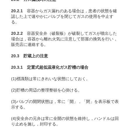
20.2.1
容器からガス漏れのある場合は，患者の状態を確
認した上で速やかにバルブを閉じてガスの使用を中止す
る。
20.2.2
容器安全弁（破裂板）が破裂してガスが噴出した
場合は，容器から離れ火気に注意して部屋の換気を行い，
販売店に連絡する。
20.3 貯蔵上の注意
20.3.1 定置式超低温液化ガス貯槽の場合
(1)標識類は常にきれいな状態にしておく。
(2)貯槽の周辺の整理整頓を心掛ける。
(3)バルブの開閉状態は，常に「開」，「閉」を表示板で表
示する。
(4)安全弁の元弁は常に全開の状態を維持し，ハンドルは回
り止めを施し，封印する。