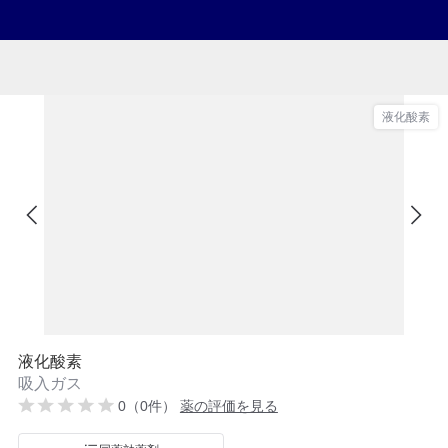
液化酸素
液化酸素
吸入ガス
0（0件）
薬の評価を見る