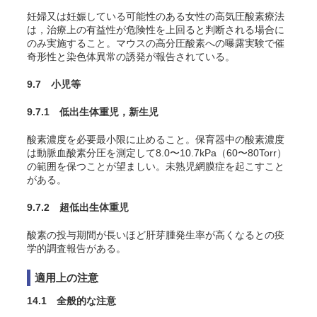
妊婦又は妊娠している可能性のある女性の高気圧酸素療法
は，治療上の有益性が危険性を上回ると判断される場合に
のみ実施すること。マウスの高分圧酸素への曝露実験で催
奇形性と染色体異常の誘発が報告されている
。
9.7 小児等
9.7.1 低出生体重児，新生児
酸素濃度を必要最小限に止めること。保育器中の酸素濃度
は動脈血酸素分圧を測定して8.0〜10.7kPa（60〜80Torr）
の範囲を保つことが望ましい。未熟児網膜症を起こすこと
がある
。
9.7.2 超低出生体重児
酸素の投与期間が長いほど肝芽腫発生率が高くなるとの疫
学的調査報告がある
。
適用上の注意
14.1 全般的な注意