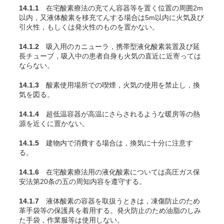
14.1.1
在宅酸素療法の充
てん
容器等を置く位置の周囲2m
以内，又液体酸素を移充
てん
する場合は5m以内に火気及び
引火性，もしくは発火性のものを置かない。
14.1.2
吸入用のカニューラ，携帯型液化酸素装置及び延
長チューブ，吸入中の患者自身も火気の直近に近寄っては
ならない。
14.1.3
酸素使用場所での喫煙，火気の使用を禁止し，換
気を図る。
14.1.4
超低温容器が高温にさらされるような暖房等の熱
源を近くに置かない。
14.1.5
建物内で消費する場合は，換気に十分に注意す
る。
14.1.6
在宅酸素療法用の液化酸素については高圧ガス保
安法第20条の五の周知内容を遵守する。
14.1.7
液体酸素の容器を取扱うときは，凍傷防止のため
革手袋等の保護具を着用する。発火防止のため油脂のしみ
た手袋，作業服等は使用しない。