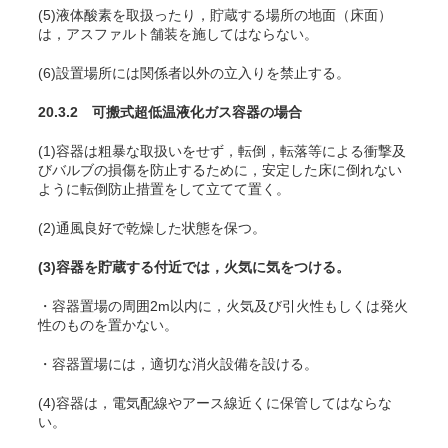
(5)液体酸素を取扱ったり，貯蔵する場所の地面（床面）
は，アスファルト舗装を施してはならない。
(6)設置場所には関係者以外の立入りを禁止する。
20.3.2 可搬式超低温液化ガス容器の場合
(1)容器は粗暴な取扱いをせず，転倒，転落等による衝撃及
びバルブの損傷を防止するために，安定した床に倒れない
ように転倒防止措置をして立てて置く。
(2)通風良好で乾燥した状態を保つ。
(3)容器を貯蔵する付近では，火気に気をつける。
・容器置場の周囲2m以内に，火気及び引火性もしくは発火
性のものを置かない。
・容器置場には，適切な消火設備を設ける。
(4)容器は，電気配線やアース線近くに保管してはならな
い。