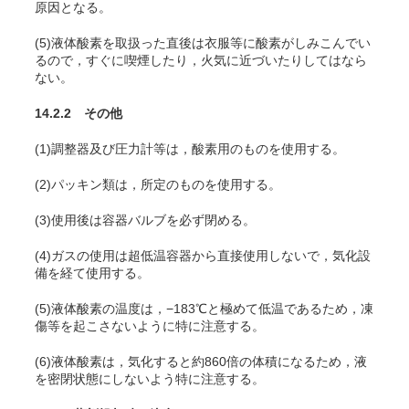
原因となる。
(5)液体酸素を取扱った直後は衣服等に酸素がしみこんでい
るので，すぐに喫煙したり，火気に近づいたりしてはなら
ない。
14.2.2 その他
(1)調整器及び圧力計等は，酸素用のものを使用する。
(2)パッキン類は，所定のものを使用する。
(3)使用後は容器バルブを必ず閉める。
(4)ガスの使用は超低温容器から直接使用しないで，気化設
備を経て使用する。
(5)液体酸素の温度は，−183℃と極めて低温であるため，凍
傷等を起こさないように特に注意する。
(6)液体酸素は，気化すると約860倍の体積になるため，液
を密閉状態にしないよう特に注意する。