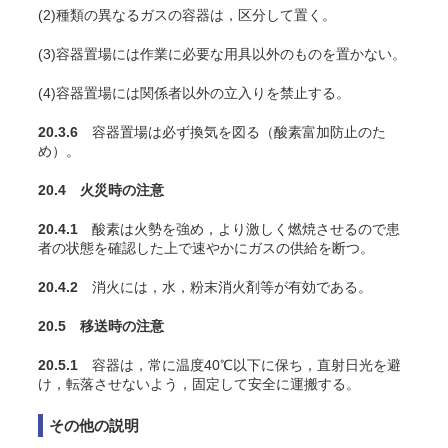
(2)種類の異なるガスの容器は，区分して置く。
(3)容器置場には作業に必要な用具以外のものを置かない。
(4)容器置場には関係者以外の立入りを禁止する。
20.3.6
容器置場は必ず換気を図る（酸素富加防止のた
め）。
20.4 火災時の注意
20.4.1
酸素は火勢を強め，より激しく燃焼させるので患
者の状態を確認した上で速やかにガスの供給を断つ。
20.4.2
消火には，水，粉末消火剤等が有効である。
20.5 移送時の注意
20.5.1
容器は，常に温度40℃以下に保ち，直射日光を避
け，転落させないよう，固定して安全に運搬する。
その他の説明