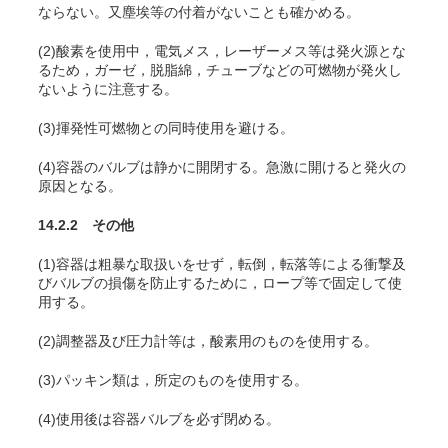
ならない。又塵埃等の付着がないことも確かめる。
(2)酸素を使用中，電気メス，レーザーメス等は発火源とな
るため，ガーゼ，脱脂綿，チューブなどの可燃物が発火し
ないように注意する
。
(3)揮発性可燃物との同時使用を避ける。
(4)容器のバルブは静かに開閉する。急激に開けると発火の
原因となる。
14.2.2 その他
(1)容器は粗暴な取扱いをせず，転倒，転落等による衝撃及
びバルブの損傷を防止するために，ロープ等で固定して使
用する。
(2)調整器及び圧力計等は，酸素用のものを使用する。
(3)パッキン類は，所定のものを使用する。
(4)使用後は容器バルブを必ず閉める。