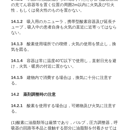
の充
てん
容器等を置く位置の周囲2m以内に火気及び引火
性，もしくは発火性のものを置かない。
14.1.2
吸入用のカニューラ，携帯型酸素容器及び延長チ
ューブ，吸入中の患者自身も火気の直近に近寄ってはなら
ない。
14.1.3
酸素使用場所での喫煙，火気の使用を禁止し，換
気を図る。
14.1.4
容器は常に温度40℃以下で使用し，直射日光を避
け，火気・暖房の付近に置かない。
14.1.5
建物内で消費する場合は，換気に十分に注意す
る。
14.2 薬剤調整時の注意
14.2.1
酸素を使用する場合は，可燃物及び火気に注意す
る。
(1)酸素に油脂類等は厳禁であり，バルブ，圧力調整器，呼
吸器の回路等本品と接触する部分に油脂類を付着させては