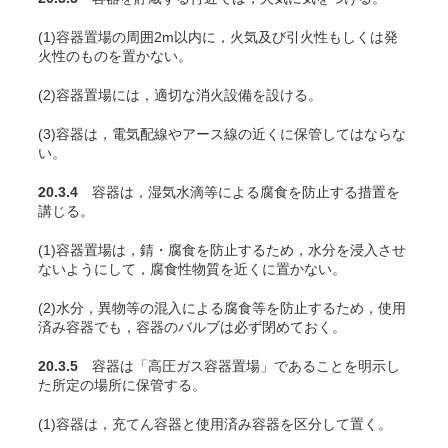
(1)容器置場の周囲2m以内に，火気及び引火性もしくは発
火性のものを置かない。
(2)容器置場には，適切な消火設備を設ける。
(3)容器は，電気配線やアース線の近くに保管してはならな
い。
20.3.4
容器は，湿気水滴等による腐食を防止する措置を
講じる。
(1)容器置場は，錆・腐食を防止するため，水分を浸入させ
ないようにして，腐食性物質を近くに置かない。
(2)水分，異物等の混入による腐食等を防止するため，使用
済み容器でも，容器のバルブは必ず閉めておく。
20.3.5
容器は「高圧ガス容器置場」であることを明示し
た所定の場所に保管する。
(1)容器は，充
てん
容器と使用済み容器を区分して置く。