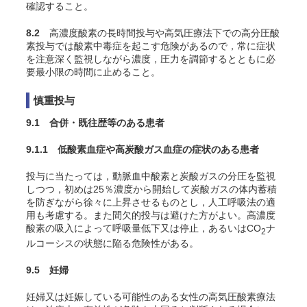
確認すること。
8.2
高濃度酸素の長時間投与や高気圧療法下での高分圧酸
素投与では酸素中毒症を起こす危険があるので，常に症状
を注意深く監視しながら濃度，圧力を調節するとともに必
要最小限の時間に止めること。
慎重投与
9.1 合併・既往歴等のある患者
9.1.1 低酸素血症や高炭酸ガス血症の症状のある患者
投与に当たっては，動脈血中酸素と炭酸ガスの分圧を監視
しつつ，初めは25％濃度から開始して炭酸ガスの体内蓄積
を防ぎながら徐々に上昇させるものとし，人工呼吸法の適
用も考慮する。また間欠的投与は避けた方がよい。高濃度
酸素の吸入によって呼吸量低下又は停止，あるいはCO
ナ
2
ルコーシスの状態に陥る危険性がある
。
9.5 妊婦
妊婦又は妊娠している可能性のある女性の高気圧酸素療法