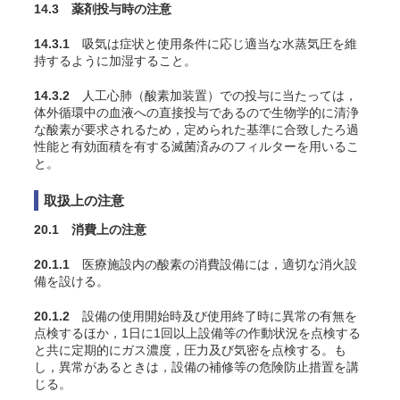
14.3 薬剤投与時の注意
14.3.1
吸気は症状と使用条件に応じ適当な水蒸気圧を維
持するように加湿すること
。
14.3.2
人工心肺（酸素加装置）での投与に当たっては，
体外循環中の血液への直接投与であるので生物学的に清浄
な酸素が要求されるため，定められた基準に合致したろ過
性能と有効面積を有する滅菌済みのフィルターを用いるこ
と。
取扱上の注意
20.1 消費上の注意
20.1.1
医療施設内の酸素の消費設備には，適切な消火設
備を設ける。
20.1.2
設備の使用開始時及び使用終了時に異常の有無を
点検するほか，1日に1回以上設備等の作動状況を点検する
と共に定期的にガス濃度，圧力及び気密を点検する。も
し，異常があるときは，設備の補修等の危険防止措置を講
じる。