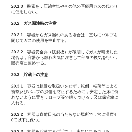
20.1.3
酸素を，圧縮空気やその他の医療用ガスの代わり
に使用しない。
20.2 ガス漏洩時の注意
20.2.1
容器からガス漏れのある場合は，直ちにバルブを
閉じてガスの使用を中止する。
20.2.2
容器安全弁（破裂板）が破裂してガスが噴出した
場合は，容器から離れ火気に注意して部屋の換気を行い，
販売店に連絡する。
20.3 貯蔵上の注意
20.3.1
容器は粗暴な取扱いをせず，転倒，転落等による
衝撃及びバルブの損傷を防止するために，安定した床に倒
れないように置き，ロープ等で縛りつける，又は保管箱に
入れる。
20.3.2
容器は直射日光の当たらない場所で，常に温度4
0℃以下に保つ。
20.3.3
容器を貯蔵する付近では，火気に気をつける。