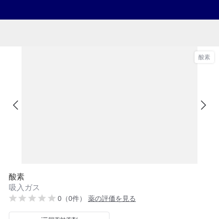
酸素
酸素
吸入ガス
0（0件）
薬の評価を見る