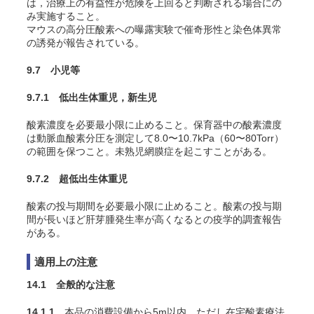
は，治療上の有益性が危険を上回ると判断される場合にの
み実施すること。
マウスの高分圧酸素への曝露実験で催奇形性と染色体異常
の誘発が報告されている
。
9.7 小児等
9.7.1 低出生体重児，新生児
酸素濃度を必要最小限に止めること。保育器中の酸素濃度
は動脈血酸素分圧を測定して8.0〜10.7kPa（60〜80Torr）
の範囲を保つこと。未熟児網膜症を起こすことがある
。
9.7.2 超低出生体重児
酸素の投与期間を必要最小限に止めること。酸素の投与期
間が長いほど肝芽腫発生率が高くなるとの疫学的調査報告
がある
。
適用上の注意
14.1 全般的な注意
14.1.1
本品の消費設備から5m以内，ただし在宅酸素療法