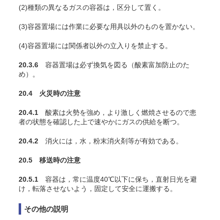
(2)種類の異なるガスの容器は，区分して置く。
(3)容器置場には作業に必要な用具以外のものを置かない。
(4)容器置場には関係者以外の立入りを禁止する。
20.3.6
容器置場は必ず換気を図る（酸素富加防止のた
め）。
20.4 火災時の注意
20.4.1
酸素は火勢を強め，より激しく燃焼させるので患
者の状態を確認した上で速やかにガスの供給を断つ。
20.4.2
消火には，水，粉末消火剤等が有効である。
20.5 移送時の注意
20.5.1
容器は，常に温度40℃以下に保ち，直射日光を避
け，転落させないよう，固定して安全に運搬する。
その他の説明