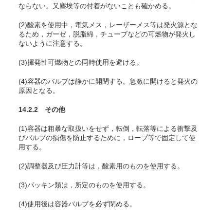
ならない。又塵埃等の付着がないことも確かめる。
(2)酸素を使用中，電気メス，レーザーメス等は発火源とな
るため，ガーゼ，脱脂綿，チューブなどの可燃物が発火し
ないように注意する
。
(3)揮発性可燃物との同時使用を避ける。
(4)容器のバルブは静かに開閉する。急激に開けると発火の
原因となる。
14.2.2 その他
(1)容器は粗暴な取扱いをせず，転倒，転落等による衝撃及
びバルブの損傷を防止するために，ロープ等で固定して使
用する。
(2)調整器及び圧力計等は，酸素用のものを使用する。
(3)パッキン類は，所定のものを使用する。
(4)使用後は容器バルブを必ず閉める。