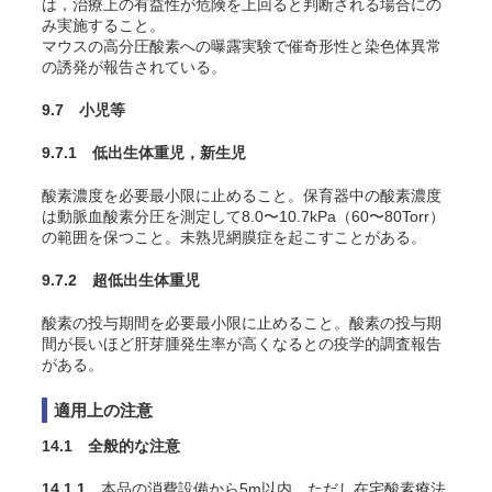
は，治療上の有益性が危険を上回ると判断される場合にの
み実施すること。
マウスの高分圧酸素への曝露実験で催奇形性と染色体異常
の誘発が報告されている
。
9.7 小児等
9.7.1 低出生体重児，新生児
酸素濃度を必要最小限に止めること。保育器中の酸素濃度
は動脈血酸素分圧を測定して8.0〜10.7kPa（60〜80Torr）
の範囲を保つこと。未熟児網膜症を起こすことがある
。
9.7.2 超低出生体重児
酸素の投与期間を必要最小限に止めること。酸素の投与期
間が長いほど肝芽腫発生率が高くなるとの疫学的調査報告
がある
。
適用上の注意
14.1 全般的な注意
14.1.1
本品の消費設備から5m以内，ただし在宅酸素療法