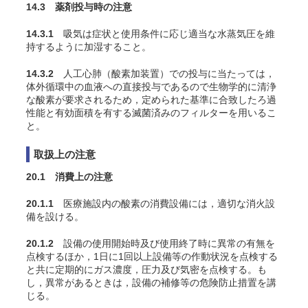
14.3 薬剤投与時の注意
14.3.1
吸気は症状と使用条件に応じ適当な水蒸気圧を維
持するように加湿すること
。
14.3.2
人工心肺（酸素加装置）での投与に当たっては，
体外循環中の血液への直接投与であるので生物学的に清浄
な酸素が要求されるため，定められた基準に合致したろ過
性能と有効面積を有する滅菌済みのフィルターを用いるこ
と。
取扱上の注意
20.1 消費上の注意
20.1.1
医療施設内の酸素の消費設備には，適切な消火設
備を設ける。
20.1.2
設備の使用開始時及び使用終了時に異常の有無を
点検するほか，1日に1回以上設備等の作動状況を点検する
と共に定期的にガス濃度，圧力及び気密を点検する。も
し，異常があるときは，設備の補修等の危険防止措置を講
じる。