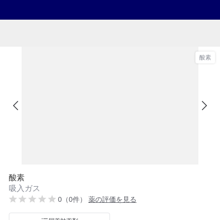
酸素
酸素
吸入ガス
0（0件）
薬の評価を見る