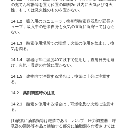
の充
てん
容器等を置く位置の周囲2m以内に火気及び引火
性，もしくは発火性のものを置かない。
14.1.2
吸入用のカニューラ，携帯型酸素容器及び延長チ
ューブ，吸入中の患者自身も火気の直近に近寄ってはなら
ない。
14.1.3
酸素使用場所での喫煙，火気の使用を禁止し，換
気を図る。
14.1.4
容器は常に温度40℃以下で使用し，直射日光を避
け，火気・暖房の付近に置かない。
14.1.5
建物内で消費する場合は，換気に十分に注意す
る。
14.2 薬剤調整時の注意
14.2.1
酸素を使用する場合は，可燃物及び火気に注意す
る。
(1)酸素に油脂類等は厳禁であり，バルブ，圧力調整器，呼
吸器の回路等本品と接触する部分に油脂類を付着させては