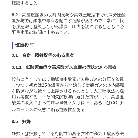
確認すること。
8.2
高濃度酸素の長時間投与や高気圧療法下での高分圧酸
素投与では酸素中毒症を起こす危険があるので，常に症状
を注意深く監視しながら濃度，圧力を調節するとともに必
要最小限の時間に止めること。
慎重投与
9.1 合併・既往歴等のある患者
9.1.1 低酸素血症や高炭酸ガス血症の症状のある患者
投与に当たっては，動脈血中酸素と炭酸ガスの分圧を監視
しつつ，初めは25％濃度から開始して炭酸ガスの体内蓄積
を防ぎながら徐々に上昇させるものとし，人工呼吸法の適
用も考慮する。また間欠的投与は避けた方がよい。高濃度
酸素の吸入によって呼吸量低下又は停止，あるいはCO
ナ
2
ルコーシスの状態に陥る危険性がある
。
9.5 妊婦
妊婦又は妊娠している可能性のある女性の高気圧酸素療法