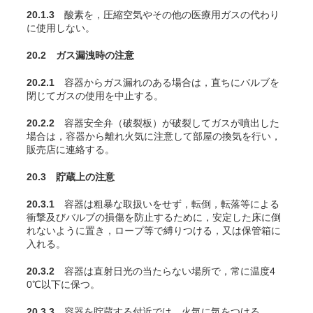
20.1.3
酸素を，圧縮空気やその他の医療用ガスの代わり
に使用しない。
20.2 ガス漏洩時の注意
20.2.1
容器からガス漏れのある場合は，直ちにバルブを
閉じてガスの使用を中止する。
20.2.2
容器安全弁（破裂板）が破裂してガスが噴出した
場合は，容器から離れ火気に注意して部屋の換気を行い，
販売店に連絡する。
20.3 貯蔵上の注意
20.3.1
容器は粗暴な取扱いをせず，転倒，転落等による
衝撃及びバルブの損傷を防止するために，安定した床に倒
れないように置き，ロープ等で縛りつける，又は保管箱に
入れる。
20.3.2
容器は直射日光の当たらない場所で，常に温度4
0℃以下に保つ。
20.3.3
容器を貯蔵する付近では，火気に気をつける。