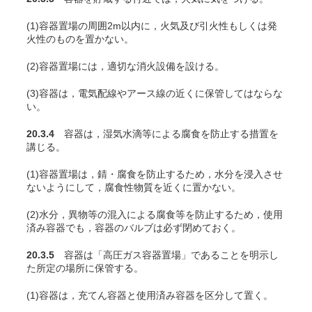
(1)容器置場の周囲2m以内に，火気及び引火性もしくは発
火性のものを置かない。
(2)容器置場には，適切な消火設備を設ける。
(3)容器は，電気配線やアース線の近くに保管してはならな
い。
20.3.4
容器は，湿気水滴等による腐食を防止する措置を
講じる。
(1)容器置場は，錆・腐食を防止するため，水分を浸入させ
ないようにして，腐食性物質を近くに置かない。
(2)水分，異物等の混入による腐食等を防止するため，使用
済み容器でも，容器のバルブは必ず閉めておく。
20.3.5
容器は「高圧ガス容器置場」であることを明示し
た所定の場所に保管する。
(1)容器は，充
てん
容器と使用済み容器を区分して置く。