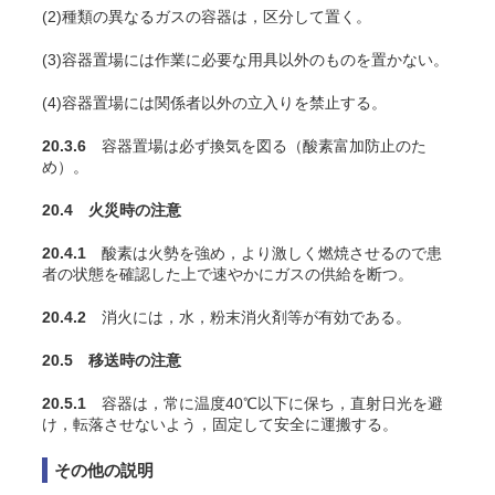
(2)種類の異なるガスの容器は，区分して置く。
(3)容器置場には作業に必要な用具以外のものを置かない。
(4)容器置場には関係者以外の立入りを禁止する。
20.3.6
容器置場は必ず換気を図る（酸素富加防止のた
め）。
20.4 火災時の注意
20.4.1
酸素は火勢を強め，より激しく燃焼させるので患
者の状態を確認した上で速やかにガスの供給を断つ。
20.4.2
消火には，水，粉末消火剤等が有効である。
20.5 移送時の注意
20.5.1
容器は，常に温度40℃以下に保ち，直射日光を避
け，転落させないよう，固定して安全に運搬する。
その他の説明