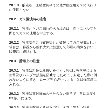
20.1.3
酸素を，圧縮空気やその他の医療用ガスの代わり
に使用しない。
20.2 ガス漏洩時の注意
20.2.1
容器からガス漏れのある場合は，直ちにバルブを
閉じてガスの使用を中止する。
20.2.2
容器安全弁（破裂板）が破裂してガスが噴出した
場合は，容器から離れ火気に注意して部屋の換気を行い，
販売店に連絡する。
20.3 貯蔵上の注意
20.3.1
容器は粗暴な取扱いをせず，転倒，転落等による
衝撃及びバルブの損傷を防止するために，安定した床に倒
れないように置き，ロープ等で縛りつける，又は保管箱に
入れる。
20.3.2
容器は直射日光の当たらない場所で，常に温度4
0℃以下に保つ。
20.3.3
容器を貯蔵する付近では，火気に気をつける。