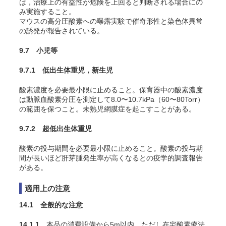
は，治療上の有益性が危険を上回ると判断される場合にの
み実施すること。
マウスの高分圧酸素への曝露実験で催奇形性と染色体異常
の誘発が報告されている
。
9.7 小児等
9.7.1 低出生体重児，新生児
酸素濃度を必要最小限に止めること。保育器中の酸素濃度
は動脈血酸素分圧を測定して8.0〜10.7kPa（60〜80Torr）
の範囲を保つこと。未熟児網膜症を起こすことがある
。
9.7.2 超低出生体重児
酸素の投与期間を必要最小限に止めること。酸素の投与期
間が長いほど肝芽腫発生率が高くなるとの疫学的調査報告
がある
。
適用上の注意
14.1 全般的な注意
14.1.1
本品の消費設備から5m以内，ただし在宅酸素療法