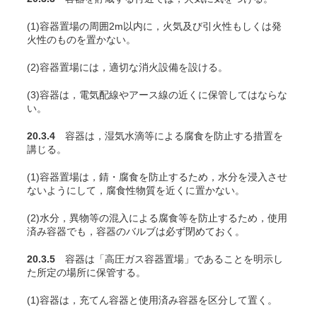
(1)容器置場の周囲2m以内に，火気及び引火性もしくは発
火性のものを置かない。
(2)容器置場には，適切な消火設備を設ける。
(3)容器は，電気配線やアース線の近くに保管してはならな
い。
20.3.4
容器は，湿気水滴等による腐食を防止する措置を
講じる。
(1)容器置場は，錆・腐食を防止するため，水分を浸入させ
ないようにして，腐食性物質を近くに置かない。
(2)水分，異物等の混入による腐食等を防止するため，使用
済み容器でも，容器のバルブは必ず閉めておく。
20.3.5
容器は「高圧ガス容器置場」であることを明示し
た所定の場所に保管する。
(1)容器は，充
てん
容器と使用済み容器を区分して置く。