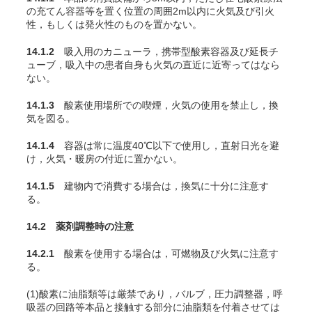
の充
てん
容器等を置く位置の周囲2m以内に火気及び引火
性，もしくは発火性のものを置かない。
14.1.2
吸入用のカニューラ，携帯型酸素容器及び延長チ
ューブ，吸入中の患者自身も火気の直近に近寄ってはなら
ない。
14.1.3
酸素使用場所での喫煙，火気の使用を禁止し，換
気を図る。
14.1.4
容器は常に温度40℃以下で使用し，直射日光を避
け，火気・暖房の付近に置かない。
14.1.5
建物内で消費する場合は，換気に十分に注意す
る。
14.2 薬剤調整時の注意
14.2.1
酸素を使用する場合は，可燃物及び火気に注意す
る。
(1)酸素に油脂類等は厳禁であり，バルブ，圧力調整器，呼
吸器の回路等本品と接触する部分に油脂類を付着させては