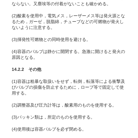
ならない。又塵埃等の付着がないことも確かめる。
(2)酸素を使用中，電気メス，レーザーメス等は発火源とな
るため，ガーゼ，脱脂綿，チューブなどの可燃物が発火し
ないように注意する
。
(3)揮発性可燃物との同時使用を避ける。
(4)容器のバルブは静かに開閉する。急激に開けると発火の
原因となる。
14.2.2 その他
(1)容器は粗暴な取扱いをせず，転倒，転落等による衝撃及
びバルブの損傷を防止するために，ロープ等で固定して使
用する。
(2)調整器及び圧力計等は，酸素用のものを使用する。
(3)パッキン類は，所定のものを使用する。
(4)使用後は容器バルブを必ず閉める。