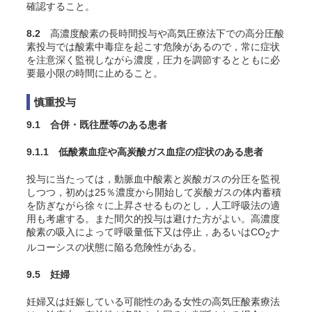
確認すること。
8.2
高濃度酸素の長時間投与や高気圧療法下での高分圧酸
素投与では酸素中毒症を起こす危険があるので，常に症状
を注意深く監視しながら濃度，圧力を調節するとともに必
要最小限の時間に止めること。
慎重投与
9.1 合併・既往歴等のある患者
9.1.1 低酸素血症や高炭酸ガス血症の症状のある患者
投与に当たっては，動脈血中酸素と炭酸ガスの分圧を監視
しつつ，初めは25％濃度から開始して炭酸ガスの体内蓄積
を防ぎながら徐々に上昇させるものとし，人工呼吸法の適
用も考慮する。また間欠的投与は避けた方がよい。高濃度
酸素の吸入によって呼吸量低下又は停止，あるいはCO
ナ
2
ルコーシスの状態に陥る危険性がある
。
9.5 妊婦
妊婦又は妊娠している可能性のある女性の高気圧酸素療法