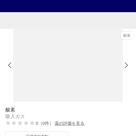
酸素
酸素
吸入ガス
0（0件）
薬の評価を見る