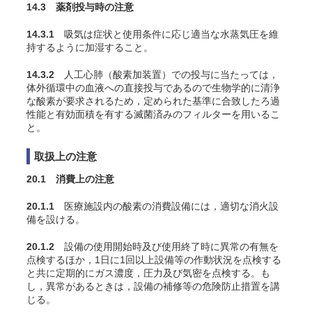
14.3 薬剤投与時の注意
14.3.1
吸気は症状と使用条件に応じ適当な水蒸気圧を維
持するように加湿すること
。
14.3.2
人工心肺（酸素加装置）での投与に当たっては，
体外循環中の血液への直接投与であるので生物学的に清浄
な酸素が要求されるため，定められた基準に合致したろ過
性能と有効面積を有する滅菌済みのフィルターを用いるこ
と。
取扱上の注意
20.1 消費上の注意
20.1.1
医療施設内の酸素の消費設備には，適切な消火設
備を設ける。
20.1.2
設備の使用開始時及び使用終了時に異常の有無を
点検するほか，1日に1回以上設備等の作動状況を点検する
と共に定期的にガス濃度，圧力及び気密を点検する。も
し，異常があるときは，設備の補修等の危険防止措置を講
じる。