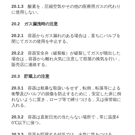
20.1.3
酸素を，圧縮空気やその他の医療用ガスの代わり
に使用しない。
20.2 ガス漏洩時の注意
20.2.1
容器からガス漏れのある場合は，直ちにバルブを
閉じてガスの使用を中止する。
20.2.2
容器安全弁（破裂板）が破裂してガスが噴出した
場合は，容器から離れ火気に注意して部屋の換気を行い，
販売店に連絡する。
20.3 貯蔵上の注意
20.3.1
容器は粗暴な取扱いをせず，転倒，転落等による
衝撃及びバルブの損傷を防止するために，安定した床に倒
れないように置き，ロープ等で縛りつける，又は保管箱に
入れる。
20.3.2
容器は直射日光の当たらない場所で，常に温度4
0℃以下に保つ。
20.3.3
容器を貯蔵する付近では，火気に気をつける。