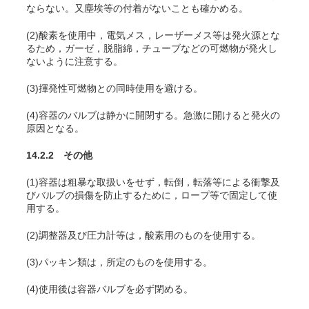
ならない。又塵埃等の付着がないことも確かめる。
(2)酸素を使用中，電気メス，レーザーメス等は発火源とな
るため，ガーゼ，脱脂綿，チューブなどの可燃物が発火し
ないように注意する
。
(3)揮発性可燃物との同時使用を避ける。
(4)容器のバルブは静かに開閉する。急激に開けると発火の
原因となる。
14.2.2 その他
(1)容器は粗暴な取扱いをせず，転倒，転落等による衝撃及
びバルブの損傷を防止するために，ロープ等で固定して使
用する。
(2)調整器及び圧力計等は，酸素用のものを使用する。
(3)パッキン類は，所定のものを使用する。
(4)使用後は容器バルブを必ず閉める。