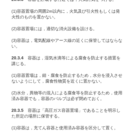
(1)容器置場の周囲2m以内に，火気及び引火性もしくは発
火性のものを置かない。
(2)容器置場には，適切な消火設備を設ける。
(3)容器は，電気配線やアース線の近くに保管してはならな
い。
20.3.4
容器は，湿気水滴等による腐食を防止する措置を
講じる。
(1)容器置場は，錆・腐食を防止するため，水分を浸入させ
ないようにして，腐食性物質を近くに置かない。
(2)水分，異物等の混入による腐食等を防止するため，使用
済み容器でも，容器のバルブは必ず閉めておく。
20.3.5
容器は「高圧ガス容器置場」であることを明示し
た所定の場所に保管する。
(1)容器は，充
てん
容器と使用済み容器を区分して置く。