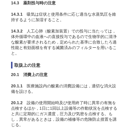
14.3 薬剤投与時の注意
14.3.1
吸気は症状と使用条件に応じ適当な水蒸気圧を維
持するように加湿すること
。
14.3.2
人工心肺（酸素加装置）での投与に当たっては，
体外循環中の血液への直接投与であるので生物学的に清浄
な酸素が要求されるため，定められた基準に合致したろ過
性能と有効面積を有する滅菌済みのフィルターを用いるこ
と。
取扱上の注意
20.1 消費上の注意
20.1.1
医療施設内の酸素の消費設備には，適切な消火設
備を設ける。
20.1.2
設備の使用開始時及び使用終了時に異常の有無を
点検するほか，1日に1回以上設備等の作動状況を点検する
と共に定期的にガス濃度，圧力及び気密を点検する。も
し，異常があるときは，設備の補修等の危険防止措置を講
じる。