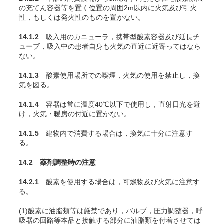
の充
てん
容器等を置く位置の周囲2m以内に火気及び引火
性，もしくは発火性のものを置かない。
14.1.2
吸入用のカニューラ，携帯型酸素容器及び延長チ
ューブ，吸入中の患者自身も火気の直近に近寄ってはなら
ない。
14.1.3
酸素使用場所での喫煙，火気の使用を禁止し，換
気を図る。
14.1.4
容器は常に温度40℃以下で使用し，直射日光を避
け，火気・暖房の付近に置かない。
14.1.5
建物内で消費する場合は，換気に十分に注意す
る。
14.2 薬剤調整時の注意
14.2.1
酸素を使用する場合は，可燃物及び火気に注意す
る。
(1)酸素に油脂類等は厳禁であり，バルブ，圧力調整器，呼
吸器の回路等本品と接触する部分に油脂類を付着させては