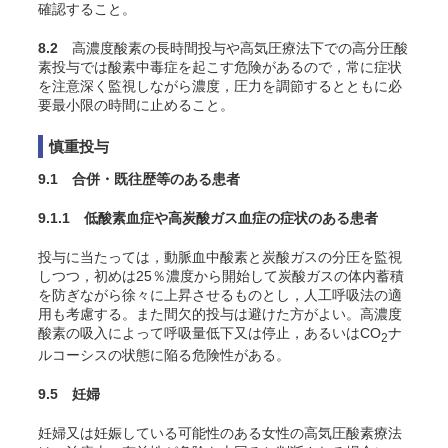
確認すること。
8.2
高濃度酸素の長時間投与や高気圧療法下での高分圧酸
素投与では酸素中毒症を起こす危険があるので，常に症状
を注意深く監視しながら濃度，圧力を調節するとともに必
要最小限の時間に止めること。
慎重投与
9.1 合併・既往歴等のある患者
9.1.1 低酸素血症や高炭酸ガス血症の症状のある患者
投与に当たっては，動脈血中酸素と炭酸ガスの分圧を監視
しつつ，初めは25％濃度から開始して炭酸ガスの体内蓄積
を防ぎながら徐々に上昇させるものとし，人工呼吸法の適
用も考慮する。また間欠的投与は避けた方がよい。高濃度
酸素の吸入によって呼吸量低下又は停止，あるいはCO
ナ
2
ルコーシスの状態に陥る危険性がある
。
9.5 妊婦
妊婦又は妊娠している可能性のある女性の高気圧酸素療法