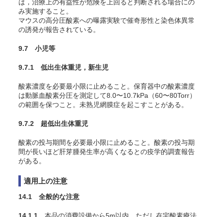
は，治療上の有益性が危険を上回ると判断される場合にの
み実施すること。
マウスの高分圧酸素への曝露実験で催奇形性と染色体異常
の誘発が報告されている
。
9.7 小児等
9.7.1 低出生体重児，新生児
酸素濃度を必要最小限に止めること。保育器中の酸素濃度
は動脈血酸素分圧を測定して8.0〜10.7kPa（60〜80Torr）
の範囲を保つこと。未熟児網膜症を起こすことがある
。
9.7.2 超低出生体重児
酸素の投与期間を必要最小限に止めること。酸素の投与期
間が長いほど肝芽腫発生率が高くなるとの疫学的調査報告
がある
。
適用上の注意
14.1 全般的な注意
14.1.1
本品の消費設備から5m以内，ただし在宅酸素療法