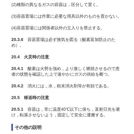
(2)種類の異なるガスの容器は，区分して置く。
(3)容器置場には作業に必要な用具以外のものを置かない。
(4)容器置場には関係者以外の立入りを禁止する。
20.3.6
容器置場は必ず換気を図る（酸素富加防止のた
め）。
20.4 火災時の注意
20.4.1
酸素は火勢を強め，より激しく燃焼させるので患
者の状態を確認した上で速やかにガスの供給を断つ。
20.4.2
消火には，水，粉末消火剤等が有効である。
20.5 移送時の注意
20.5.1
容器は，常に温度40℃以下に保ち，直射日光を避
け，転落させないよう，固定して安全に運搬する。
その他の説明