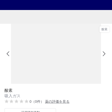
酸素
酸素
吸入ガス
0（0件）
薬の評価を見る