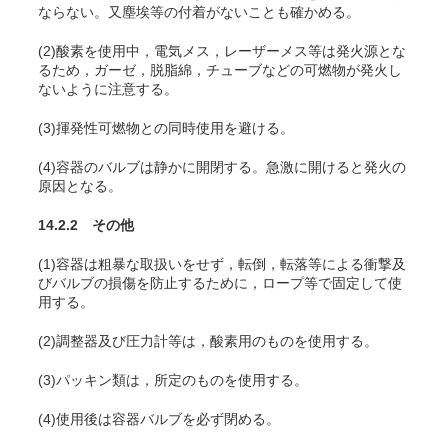
ならない。又塵埃等の付着がないことも確かめる。
(2)酸素を使用中，電気メス，レーザーメス等は発火源とな
るため，ガーゼ，脱脂綿，チューブなどの可燃物が発火し
ないように注意する
。
(3)揮発性可燃物との同時使用を避ける。
(4)容器のバルブは静かに開閉する。急激に開けると発火の
原因となる。
14.2.2 その他
(1)容器は粗暴な取扱いをせず，転倒，転落等による衝撃及
びバルブの損傷を防止するために，ロープ等で固定して使
用する。
(2)調整器及び圧力計等は，酸素用のものを使用する。
(3)パッキン類は，所定のものを使用する。
(4)使用後は容器バルブを必ず閉める。