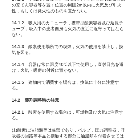
の充
てん
容器等を置く位置の周囲2m以内に火気及び引火
性，もしくは発火性のものを置かない。
14.1.2
吸入用のカニューラ，携帯型酸素容器及び延長チ
ューブ，吸入中の患者自身も火気の直近に近寄ってはなら
ない。
14.1.3
酸素使用場所での喫煙，火気の使用を禁止し，換
気を図る。
14.1.4
容器は常に温度40℃以下で使用し，直射日光を避
け，火気・暖房の付近に置かない。
14.1.5
建物内で消費する場合は，換気に十分に注意す
る。
14.2 薬剤調整時の注意
14.2.1
酸素を使用する場合は，可燃物及び火気に注意す
る。
(1)酸素に油脂類等は厳禁であり，バルブ，圧力調整器，呼
吸器の回路等本品と接触する部分に油脂類を付着させては