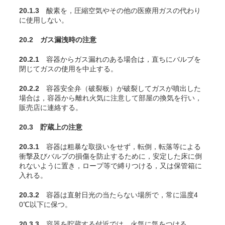
20.1.3
酸素を，圧縮空気やその他の医療用ガスの代わり
に使用しない。
20.2 ガス漏洩時の注意
20.2.1
容器からガス漏れのある場合は，直ちにバルブを
閉じてガスの使用を中止する。
20.2.2
容器安全弁（破裂板）が破裂してガスが噴出した
場合は，容器から離れ火気に注意して部屋の換気を行い，
販売店に連絡する。
20.3 貯蔵上の注意
20.3.1
容器は粗暴な取扱いをせず，転倒，転落等による
衝撃及びバルブの損傷を防止するために，安定した床に倒
れないように置き，ロープ等で縛りつける，又は保管箱に
入れる。
20.3.2
容器は直射日光の当たらない場所で，常に温度4
0℃以下に保つ。
20.3.3
容器を貯蔵する付近では，火気に気をつける。