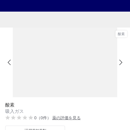
酸素
酸素
吸入ガス
0（0件）
薬の評価を見る