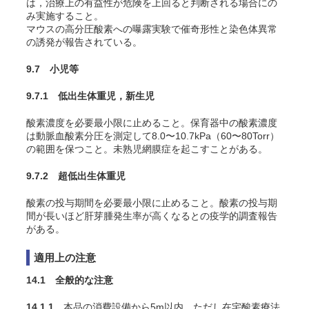
は，治療上の有益性が危険を上回ると判断される場合にの
み実施すること。
マウスの高分圧酸素への曝露実験で催奇形性と染色体異常
の誘発が報告されている
。
9.7 小児等
9.7.1 低出生体重児，新生児
酸素濃度を必要最小限に止めること。保育器中の酸素濃度
は動脈血酸素分圧を測定して8.0〜10.7kPa（60〜80Torr）
の範囲を保つこと。未熟児網膜症を起こすことがある
。
9.7.2 超低出生体重児
酸素の投与期間を必要最小限に止めること。酸素の投与期
間が長いほど肝芽腫発生率が高くなるとの疫学的調査報告
がある
。
適用上の注意
14.1 全般的な注意
14.1.1
本品の消費設備から5m以内，ただし在宅酸素療法