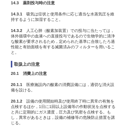
14.3 薬剤投与時の注意
14.3.1
吸気は症状と使用条件に応じ適当な水蒸気圧を維
持するように加湿すること
。
14.3.2
人工心肺（酸素加装置）での投与に当たっては，
体外循環中の血液への直接投与であるので生物学的に清浄
な酸素が要求されるため，定められた基準に合致したろ過
性能と有効面積を有する滅菌済みのフィルターを用いるこ
と。
取扱上の注意
20.1 消費上の注意
20.1.1
医療施設内の酸素の消費設備には，適切な消火設
備を設ける。
20.1.2
設備の使用開始時及び使用終了時に異常の有無を
点検するほか，1日に1回以上設備等の作動状況を点検する
と共に定期的にガス濃度，圧力及び気密を点検する。も
し，異常があるときは，設備の補修等の危険防止措置を講
じる。