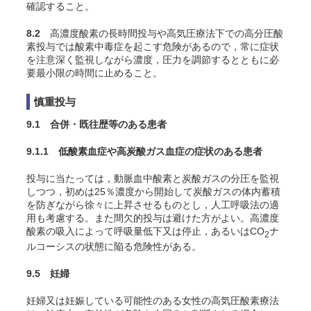
確認すること。
8.2
高濃度酸素の長時間投与や高気圧療法下での高分圧酸
素投与では酸素中毒症を起こす危険があるので，常に症状
を注意深く監視しながら濃度，圧力を調節するとともに必
要最小限の時間に止めること。
慎重投与
9.1 合併・既往歴等のある患者
9.1.1 低酸素血症や高炭酸ガス血症の症状のある患者
投与に当たっては，動脈血中酸素と炭酸ガスの分圧を監視
しつつ，初めは25％濃度から開始して炭酸ガスの体内蓄積
を防ぎながら徐々に上昇させるものとし，人工呼吸法の適
用も考慮する。また間欠的投与は避けた方がよい。高濃度
酸素の吸入によって呼吸量低下又は停止，あるいはCO
ナ
2
ルコーシスの状態に陥る危険性がある
。
9.5 妊婦
妊婦又は妊娠している可能性のある女性の高気圧酸素療法