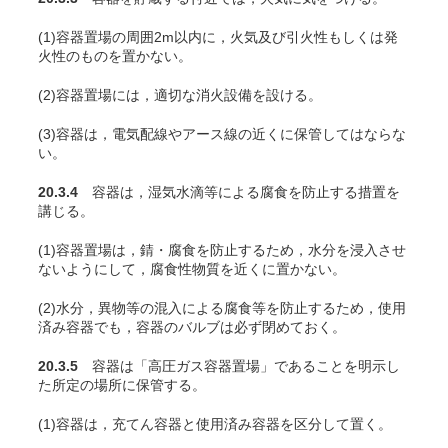
(1)容器置場の周囲2m以内に，火気及び引火性もしくは発
火性のものを置かない。
(2)容器置場には，適切な消火設備を設ける。
(3)容器は，電気配線やアース線の近くに保管してはならな
い。
20.3.4
容器は，湿気水滴等による腐食を防止する措置を
講じる。
(1)容器置場は，錆・腐食を防止するため，水分を浸入させ
ないようにして，腐食性物質を近くに置かない。
(2)水分，異物等の混入による腐食等を防止するため，使用
済み容器でも，容器のバルブは必ず閉めておく。
20.3.5
容器は「高圧ガス容器置場」であることを明示し
た所定の場所に保管する。
(1)容器は，充
てん
容器と使用済み容器を区分して置く。