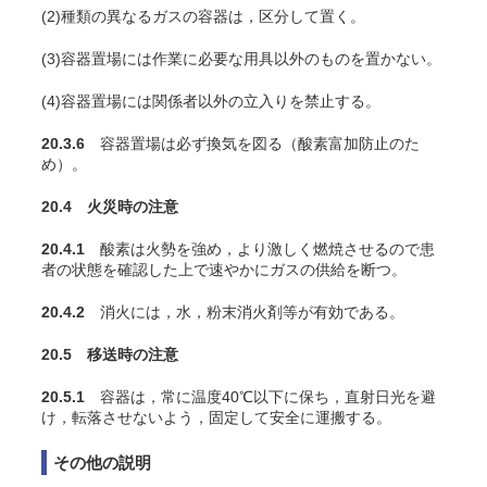
(2)種類の異なるガスの容器は，区分して置く。
(3)容器置場には作業に必要な用具以外のものを置かない。
(4)容器置場には関係者以外の立入りを禁止する。
20.3.6
容器置場は必ず換気を図る（酸素富加防止のた
め）。
20.4 火災時の注意
20.4.1
酸素は火勢を強め，より激しく燃焼させるので患
者の状態を確認した上で速やかにガスの供給を断つ。
20.4.2
消火には，水，粉末消火剤等が有効である。
20.5 移送時の注意
20.5.1
容器は，常に温度40℃以下に保ち，直射日光を避
け，転落させないよう，固定して安全に運搬する。
その他の説明