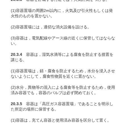
(1)容器置場の周囲2m以内に，火気及び引火性もしくは発
火性のものを置かない。
(2)容器置場には，適切な消火設備を設ける。
(3)容器は，電気配線やアース線の近くに保管してはならな
い。
20.3.4
容器は，湿気水滴等による腐食を防止する措置を
講じる。
(1)容器置場は，錆・腐食を防止するため，水分を浸入させ
ないようにして，腐食性物質を近くに置かない。
(2)水分，異物等の混入による腐食等を防止するため，使用
済み容器でも，容器のバルブは必ず閉めておく。
20.3.5
容器は「高圧ガス容器置場」であることを明示し
た所定の場所に保管する。
(1)容器は，充
てん
容器と使用済み容器を区分して置く。