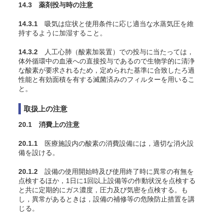
14.3 薬剤投与時の注意
14.3.1
吸気は症状と使用条件に応じ適当な水蒸気圧を維
持するように加湿すること
。
14.3.2
人工心肺（酸素加装置）での投与に当たっては，
体外循環中の血液への直接投与であるので生物学的に清浄
な酸素が要求されるため，定められた基準に合致したろ過
性能と有効面積を有する滅菌済みのフィルターを用いるこ
と。
取扱上の注意
20.1 消費上の注意
20.1.1
医療施設内の酸素の消費設備には，適切な消火設
備を設ける。
20.1.2
設備の使用開始時及び使用終了時に異常の有無を
点検するほか，1日に1回以上設備等の作動状況を点検する
と共に定期的にガス濃度，圧力及び気密を点検する。も
し，異常があるときは，設備の補修等の危険防止措置を講
じる。