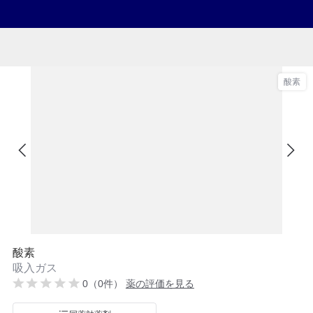
酸素
酸素
吸入ガス
0（0件）
薬の評価を見る