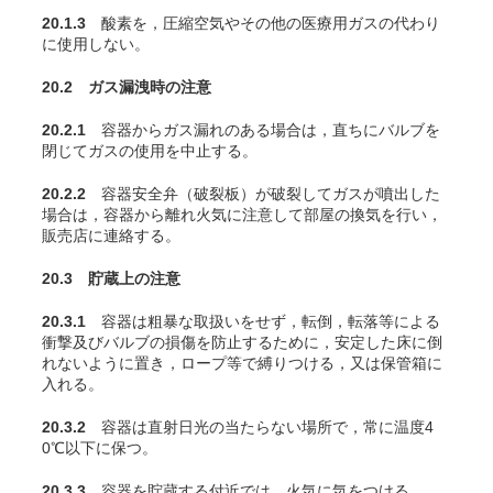
20.1.3
酸素を，圧縮空気やその他の医療用ガスの代わり
に使用しない。
20.2 ガス漏洩時の注意
20.2.1
容器からガス漏れのある場合は，直ちにバルブを
閉じてガスの使用を中止する。
20.2.2
容器安全弁（破裂板）が破裂してガスが噴出した
場合は，容器から離れ火気に注意して部屋の換気を行い，
販売店に連絡する。
20.3 貯蔵上の注意
20.3.1
容器は粗暴な取扱いをせず，転倒，転落等による
衝撃及びバルブの損傷を防止するために，安定した床に倒
れないように置き，ロープ等で縛りつける，又は保管箱に
入れる。
20.3.2
容器は直射日光の当たらない場所で，常に温度4
0℃以下に保つ。
20.3.3
容器を貯蔵する付近では，火気に気をつける。