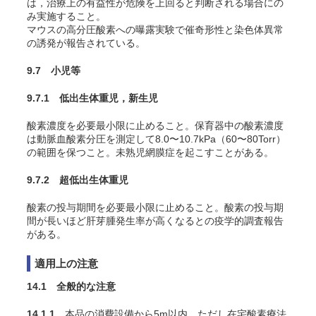
は，治療上の有益性が危険を上回ると判断される場合にの
み実施すること。
マウスの高分圧酸素への曝露実験で催奇形性と染色体異常
の誘発が報告されている
。
9.7 小児等
9.7.1 低出生体重児，新生児
酸素濃度を必要最小限に止めること。保育器中の酸素濃度
は動脈血酸素分圧を測定して8.0〜10.7kPa（60〜80Torr）
の範囲を保つこと。未熟児網膜症を起こすことがある
。
9.7.2 超低出生体重児
酸素の投与期間を必要最小限に止めること。酸素の投与期
間が長いほど肝芽腫発生率が高くなるとの疫学的調査報告
がある
。
適用上の注意
14.1 全般的な注意
14.1.1
本品の消費設備から5m以内，ただし在宅酸素療法