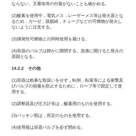
ならない。又塵埃等の付着がないことも確かめる。
(2)酸素を使用中，電気メス，レーザーメス等は発火源とな
るため，ガーゼ，脱脂綿，チューブなどの可燃物が発火し
ないように注意する
。
(3)揮発性可燃物との同時使用を避ける。
(4)容器のバルブは静かに開閉する。急激に開けると発火の
原因となる。
14.2.2 その他
(1)容器は粗暴な取扱いをせず，転倒，転落等による衝撃及
びバルブの損傷を防止するために，ロープ等で固定して使
用する。
(2)調整器及び圧力計等は，酸素用のものを使用する。
(3)パッキン類は，所定のものを使用する。
(4)使用後は容器バルブを必ず閉める。