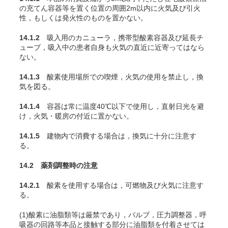
の充
てん
容器等を置く位置の周囲2m以内に火気及び引火
性，もしくは発火性のものを置かない。
14.1.2
吸入用のカニューラ，携帯型酸素容器及び延長チ
ューブ，吸入中の患者自身も火気の直近に近寄ってはなら
ない。
14.1.3
酸素使用場所での喫煙，火気の使用を禁止し，換
気を図る。
14.1.4
容器は常に温度40℃以下で使用し，直射日光を避
け，火気・暖房の付近に置かない。
14.1.5
建物内で消費する場合は，換気に十分に注意す
る。
14.2 薬剤調整時の注意
14.2.1
酸素を使用する場合は，可燃物及び火気に注意す
る。
(1)酸素に油脂類等は厳禁であり，バルブ，圧力調整器，呼
吸器の回路等本品と接触する部分に油脂類を付着させては