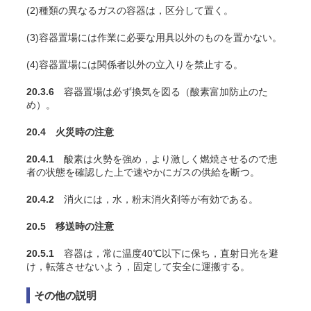
(2)種類の異なるガスの容器は，区分して置く。
(3)容器置場には作業に必要な用具以外のものを置かない。
(4)容器置場には関係者以外の立入りを禁止する。
20.3.6
容器置場は必ず換気を図る（酸素富加防止のた
め）。
20.4 火災時の注意
20.4.1
酸素は火勢を強め，より激しく燃焼させるので患
者の状態を確認した上で速やかにガスの供給を断つ。
20.4.2
消火には，水，粉末消火剤等が有効である。
20.5 移送時の注意
20.5.1
容器は，常に温度40℃以下に保ち，直射日光を避
け，転落させないよう，固定して安全に運搬する。
その他の説明