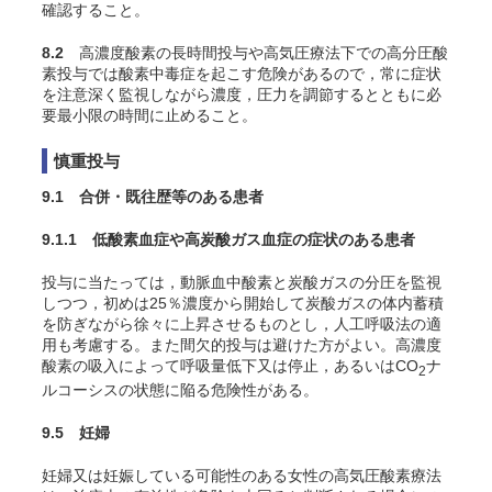
確認すること。
8.2
高濃度酸素の長時間投与や高気圧療法下での高分圧酸
素投与では酸素中毒症を起こす危険があるので，常に症状
を注意深く監視しながら濃度，圧力を調節するとともに必
要最小限の時間に止めること。
慎重投与
9.1 合併・既往歴等のある患者
9.1.1 低酸素血症や高炭酸ガス血症の症状のある患者
投与に当たっては，動脈血中酸素と炭酸ガスの分圧を監視
しつつ，初めは25％濃度から開始して炭酸ガスの体内蓄積
を防ぎながら徐々に上昇させるものとし，人工呼吸法の適
用も考慮する。また間欠的投与は避けた方がよい。高濃度
酸素の吸入によって呼吸量低下又は停止，あるいはCO
ナ
2
ルコーシスの状態に陥る危険性がある
。
9.5 妊婦
妊婦又は妊娠している可能性のある女性の高気圧酸素療法