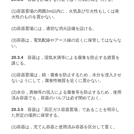
(1)容器置場の周囲2m以内に，火気及び引火性もしくは発
火性のものを置かない。
(2)容器置場には，適切な消火設備を設ける。
(3)容器は，電気配線やアース線の近くに保管してはならな
い。
20.3.4
容器は，湿気水滴等による腐食を防止する措置を
講じる。
(1)容器置場は，錆・腐食を防止するため，水分を浸入させ
ないようにして，腐食性物質を近くに置かない。
(2)水分，異物等の混入による腐食等を防止するため，使用
済み容器でも，容器のバルブは必ず閉めておく。
20.3.5
容器は「高圧ガス容器置場」であることを明示し
た所定の場所に保管する。
(1)容器は，充
てん
容器と使用済み容器を区分して置く。