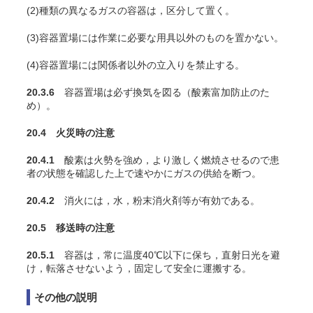
(2)種類の異なるガスの容器は，区分して置く。
(3)容器置場には作業に必要な用具以外のものを置かない。
(4)容器置場には関係者以外の立入りを禁止する。
20.3.6
容器置場は必ず換気を図る（酸素富加防止のた
め）。
20.4 火災時の注意
20.4.1
酸素は火勢を強め，より激しく燃焼させるので患
者の状態を確認した上で速やかにガスの供給を断つ。
20.4.2
消火には，水，粉末消火剤等が有効である。
20.5 移送時の注意
20.5.1
容器は，常に温度40℃以下に保ち，直射日光を避
け，転落させないよう，固定して安全に運搬する。
その他の説明