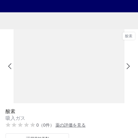
酸素
酸素
吸入ガス
0（0件）
薬の評価を見る