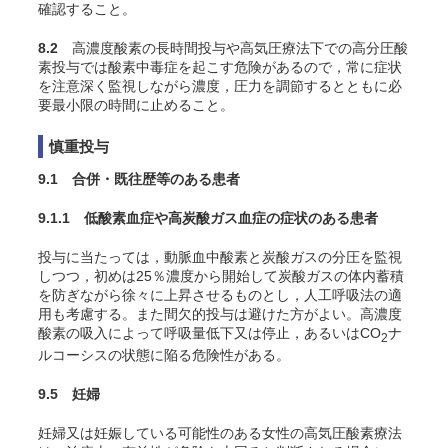
確認すること。
8.2
高濃度酸素の長時間投与や高気圧療法下での高分圧酸
素投与では酸素中毒症を起こす危険があるので，常に症状
を注意深く監視しながら濃度，圧力を調節するとともに必
要最小限の時間に止めること。
慎重投与
9.1 合併・既往歴等のある患者
9.1.1 低酸素血症や高炭酸ガス血症の症状のある患者
投与に当たっては，動脈血中酸素と炭酸ガスの分圧を監視
しつつ，初めは25％濃度から開始して炭酸ガスの体内蓄積
を防ぎながら徐々に上昇させるものとし，人工呼吸法の適
用も考慮する。また間欠的投与は避けた方がよい。高濃度
酸素の吸入によって呼吸量低下又は停止，あるいはCO
ナ
2
ルコーシスの状態に陥る危険性がある
。
9.5 妊婦
妊婦又は妊娠している可能性のある女性の高気圧酸素療法