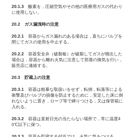
20.1.3
酸素を，圧縮空気やその他の医療用ガスの代わり
に使用しない。
20.2 ガス漏洩時の注意
20.2.1
容器からガス漏れのある場合は，直ちにバルブを
閉じてガスの使用を中止する。
20.2.2
容器安全弁（破裂板）が破裂してガスが噴出した
場合は，容器から離れ火気に注意して部屋の換気を行い，
販売店に連絡する。
20.3 貯蔵上の注意
20.3.1
容器は粗暴な取扱いをせず，転倒，転落等による
衝撃及びバルブの損傷を防止するために，安定した床に倒
れないように置き，ロープ等で縛りつける，又は保管箱に
入れる。
20.3.2
容器は直射日光の当たらない場所で，常に温度4
0℃以下に保つ。
20.3.3
容器を貯蔵する付近では，火気に気をつける。