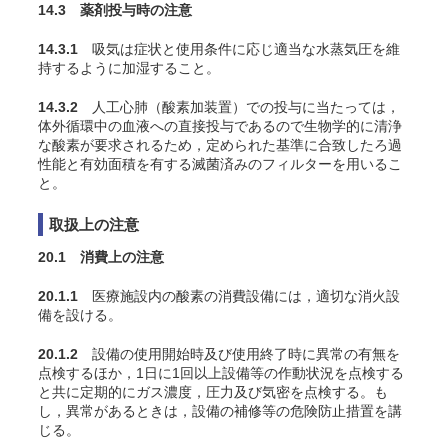
14.3 薬剤投与時の注意
14.3.1
吸気は症状と使用条件に応じ適当な水蒸気圧を維
持するように加湿すること
。
14.3.2
人工心肺（酸素加装置）での投与に当たっては，
体外循環中の血液への直接投与であるので生物学的に清浄
な酸素が要求されるため，定められた基準に合致したろ過
性能と有効面積を有する滅菌済みのフィルターを用いるこ
と。
取扱上の注意
20.1 消費上の注意
20.1.1
医療施設内の酸素の消費設備には，適切な消火設
備を設ける。
20.1.2
設備の使用開始時及び使用終了時に異常の有無を
点検するほか，1日に1回以上設備等の作動状況を点検する
と共に定期的にガス濃度，圧力及び気密を点検する。も
し，異常があるときは，設備の補修等の危険防止措置を講
じる。