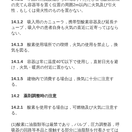
の充
てん
容器等を置く位置の周囲2m以内に火気及び引火
性，もしくは発火性のものを置かない。
14.1.2
吸入用のカニューラ，携帯型酸素容器及び延長チ
ューブ，吸入中の患者自身も火気の直近に近寄ってはなら
ない。
14.1.3
酸素使用場所での喫煙，火気の使用を禁止し，換
気を図る。
14.1.4
容器は常に温度40℃以下で使用し，直射日光を避
け，火気・暖房の付近に置かない。
14.1.5
建物内で消費する場合は，換気に十分に注意す
る。
14.2 薬剤調整時の注意
14.2.1
酸素を使用する場合は，可燃物及び火気に注意す
る。
(1)酸素に油脂類等は厳禁であり，バルブ，圧力調整器，呼
吸器の回路等本品と接触する部分に油脂類を付着させては