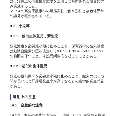
は，治療上の有益性が危険を上回ると判断される場合にの
み実施すること。
マウスの高分圧酸素への曝露実験で催奇形性と染色体異常
の誘発が報告されている
。
9.7 小児等
9.7.1 低出生体重児，新生児
酸素濃度を必要最小限に止めること。保育器中の酸素濃度
は動脈血酸素分圧を測定して8.0〜10.7kPa（60〜80Torr）
の範囲を保つこと。未熟児網膜症を起こすことがある
。
9.7.2 超低出生体重児
酸素の投与期間を必要最小限に止めること。酸素の投与期
間が長いほど肝芽腫発生率が高くなるとの疫学的調査報告
がある
。
適用上の注意
14.1 全般的な注意
14.1.1
本品の消費設備から5m以内，ただし在宅酸素療法