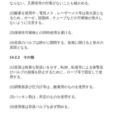
ならない。又塵埃等の付着がないことも確かめる。
(2)酸素を使用中，電気メス，レーザーメス等は発火源とな
るため，ガーゼ，脱脂綿，チューブなどの可燃物が発火し
ないように注意する
。
(3)揮発性可燃物との同時使用を避ける。
(4)容器のバルブは静かに開閉する。急激に開けると発火の
原因となる。
14.2.2 その他
(1)容器は粗暴な取扱いをせず，転倒，転落等による衝撃及
びバルブの損傷を防止するために，ロープ等で固定して使
用する。
(2)調整器及び圧力計等は，酸素用のものを使用する。
(3)パッキン類は，所定のものを使用する。
(4)使用後は容器バルブを必ず閉める。