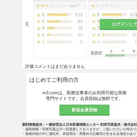
がある
。
9.5 妊婦
ログインし
妊婦又は妊娠している可能性
危険を上回ると判断される場
マウスの高分圧酸素への曝露
る
。
9.7 小児等
評価コメントはまだありません
9.7.1 低出生体重児，新生児
はじめてご利用の方
酸素濃度を必要最小限に止め
m3.comは、医療従事者のみ利用可能な医療
専門サイトです。会員登録は無料です。
定して8.0〜10.7kPa（6
とがある
。
新規会員登録
9.7.2 超低出生体重児
薬剤情報提供：一般財団法人日本医薬情報センター 剤形写真提供：株式会
・薬剤情報・剤形写真は月一回更新しておりますが、ご覧いただいた時点で
酸素の投与期間を必要最小限
・投稿内容の中に適応外、承認用法・用量外の記載等が含まれる場合があり