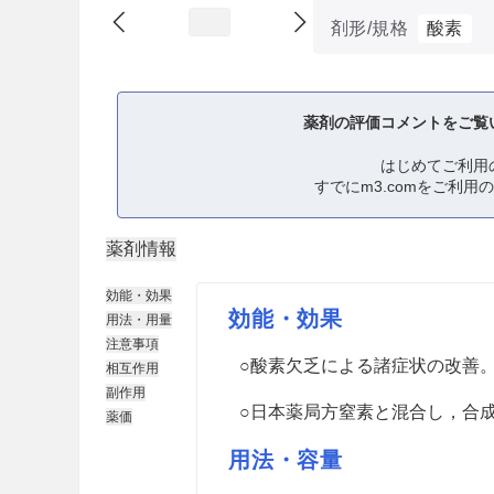
剤形/規格
酸素
薬剤の評価コメントをご覧
はじめてご利用
すでにm3.comをご利用
薬剤情報
効能・効果
効能・効果
用法・用量
注意事項
○酸素欠乏による諸症状の改善
相互作用
副作用
○日本薬局方窒素と混合し，合
薬価
用法・容量