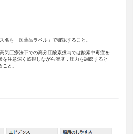
ス名を「医薬品ラベル」で確認すること。
高気圧療法下での高分圧酸素投与では酸素中毒症を
状を注意深く監視しながら濃度，圧力を調節すると
ること。
ガス血症の症状のある患者
酸素と炭酸ガスの分圧を監視しつつ，初めは25％濃
内蓄積を防ぎながら徐々に上昇させるものとし，人
また間欠的投与は避けた方がよい。高濃度酸素の吸
止，あるいはCO
ナルコーシスの状態に陥る危険性