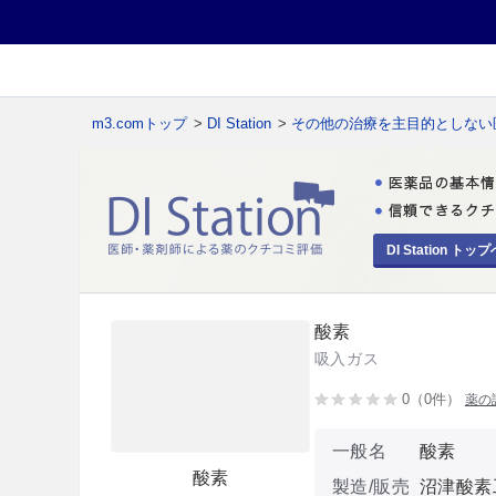
m3.comトップ
>
DI Station
>
その他の治療を主目的としない
DI Station トップ
酸素
吸入ガス
0（0件）
薬の
一般名
酸素
酸素
製造/販売
沼津酸素