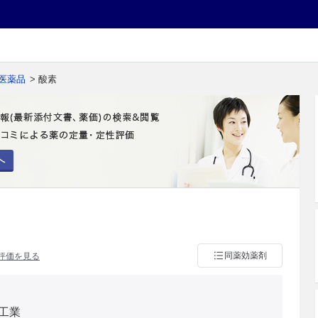
医薬品
> 酸素
へ
同薬効薬剤
評価を見る
工業