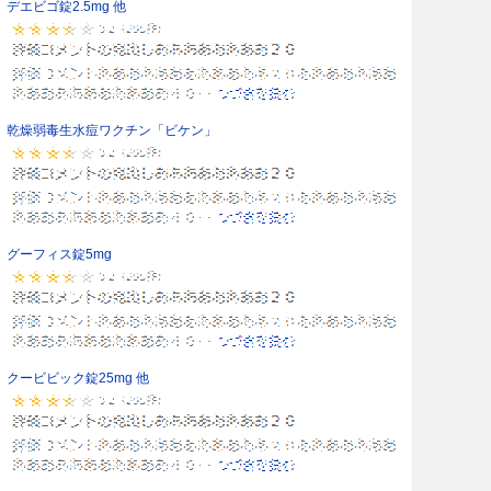
デエビゴ錠2.5mg 他
乾燥弱毒生水痘ワクチン「ビケン」
グーフィス錠5mg
クービビック錠25mg 他