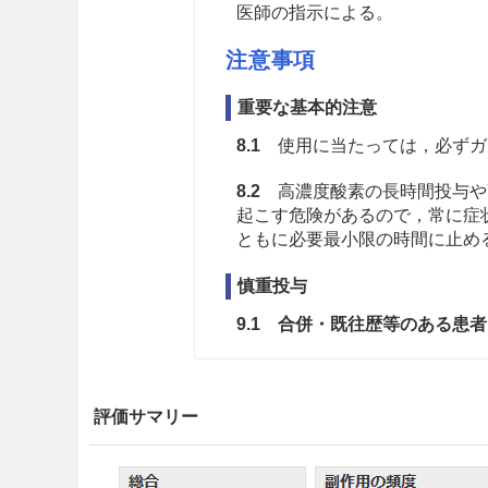
医師の指示による。
注意事項
重要な基本的注意
8.1
使用に当たっては，必ずガ
8.2
高濃度酸素の長時間投与や
起こす危険があるので，常に症
ともに必要最小限の時間に止め
慎重投与
9.1 合併・既往歴等のある患者
9.1.1 低酸素血症や高炭酸
投与に当たっては，動脈血中
評価サマリー
度から開始して炭酸ガスの体
工呼吸法の適用も考慮する。
入によって呼吸量低下又は停