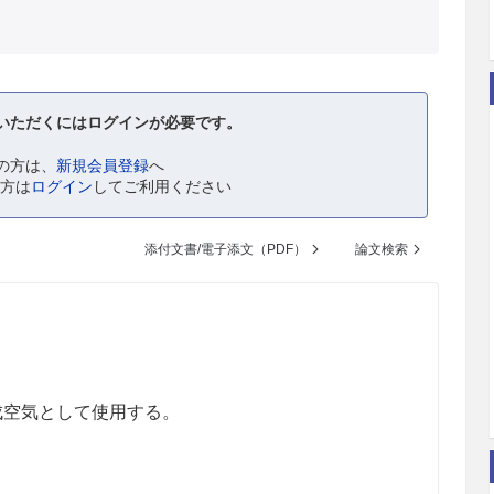
いただくにはログインが必要です。
の方は、
新規会員登録
へ
の方は
ログイン
してご利用ください
添付文書/電子添文（PDF）
論文検索
。
成空気として使用する。