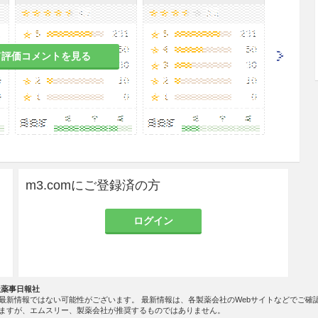
2
て評価コメントを見る
のある女性の高気圧酸素療法は，治療上の有益性が
合にのみ実施すること。
実験で催奇形性と染色体異常の誘発が報告されてい
m3.comにご登録済の方
ること。保育器中の酸素濃度は動脈血酸素分圧を測
ログイン
0〜80Torr）の範囲を保つこと。未熟児網膜症を起こすこ
社薬事日報社
最新情報ではない可能性がございます。 最新情報は、各製薬会社のWebサイトなどでご確
に止めること。酸素の投与期間が長いほど肝芽腫発
ますが、エムスリー、製薬会社が推奨するものではありません。