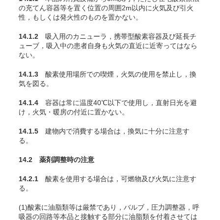
の充
てん
容器等を置く位置の周囲2m以内に火気及び引火
性，もしくは発火性のものを置かない。
14.1.2
吸入用のカニューラ，携帯型酸素容器及び延長チ
ューブ，吸入中の患者自身も火気の直近に近寄ってはなら
ない。
14.1.3
酸素使用場所での喫煙，火気の使用を禁止し，換
気を図る。
14.1.4
容器は常に温度40℃以下で使用し，直射日光を避
け，火気・暖房の付近に置かない。
14.1.5
建物内で消費する場合は，換気に十分に注意す
る。
14.2 薬剤調整時の注意
14.2.1
酸素を使用する場合は，可燃物及び火気に注意す
る。
(1)酸素に油脂類等は厳禁であり，バルブ，圧力調整器，呼
吸器の回路等本品と接触する部分に油脂類を付着させては