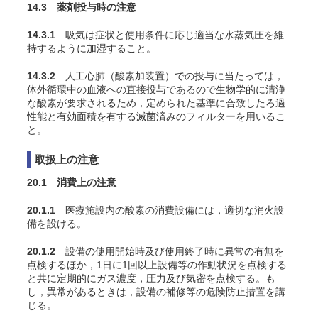
14.3 薬剤投与時の注意
14.3.1
吸気は症状と使用条件に応じ適当な水蒸気圧を維
持するように加湿すること
。
14.3.2
人工心肺（酸素加装置）での投与に当たっては，
体外循環中の血液への直接投与であるので生物学的に清浄
な酸素が要求されるため，定められた基準に合致したろ過
性能と有効面積を有する滅菌済みのフィルターを用いるこ
と。
取扱上の注意
20.1 消費上の注意
20.1.1
医療施設内の酸素の消費設備には，適切な消火設
備を設ける。
20.1.2
設備の使用開始時及び使用終了時に異常の有無を
点検するほか，1日に1回以上設備等の作動状況を点検する
と共に定期的にガス濃度，圧力及び気密を点検する。も
し，異常があるときは，設備の補修等の危険防止措置を講
じる。