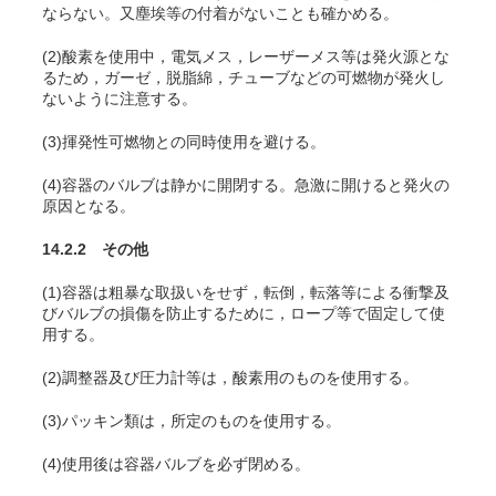
ならない。又塵埃等の付着がないことも確かめる。
(2)酸素を使用中，電気メス，レーザーメス等は発火源とな
るため，ガーゼ，脱脂綿，チューブなどの可燃物が発火し
ないように注意する
。
(3)揮発性可燃物との同時使用を避ける。
(4)容器のバルブは静かに開閉する。急激に開けると発火の
原因となる。
14.2.2 その他
(1)容器は粗暴な取扱いをせず，転倒，転落等による衝撃及
びバルブの損傷を防止するために，ロープ等で固定して使
用する。
(2)調整器及び圧力計等は，酸素用のものを使用する。
(3)パッキン類は，所定のものを使用する。
(4)使用後は容器バルブを必ず閉める。