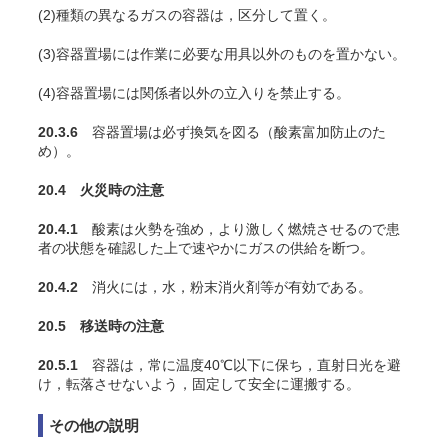
(2)種類の異なるガスの容器は，区分して置く。
(3)容器置場には作業に必要な用具以外のものを置かない。
(4)容器置場には関係者以外の立入りを禁止する。
20.3.6
容器置場は必ず換気を図る（酸素富加防止のた
め）。
20.4 火災時の注意
20.4.1
酸素は火勢を強め，より激しく燃焼させるので患
者の状態を確認した上で速やかにガスの供給を断つ。
20.4.2
消火には，水，粉末消火剤等が有効である。
20.5 移送時の注意
20.5.1
容器は，常に温度40℃以下に保ち，直射日光を避
け，転落させないよう，固定して安全に運搬する。
その他の説明