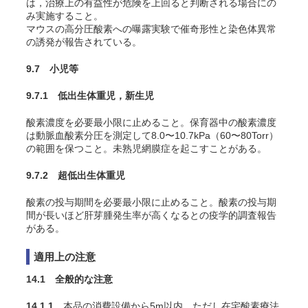
は，治療上の有益性が危険を上回ると判断される場合にの
み実施すること。
マウスの高分圧酸素への曝露実験で催奇形性と染色体異常
の誘発が報告されている
。
9.7 小児等
9.7.1 低出生体重児，新生児
酸素濃度を必要最小限に止めること。保育器中の酸素濃度
は動脈血酸素分圧を測定して8.0〜10.7kPa（60〜80Torr）
の範囲を保つこと。未熟児網膜症を起こすことがある
。
9.7.2 超低出生体重児
酸素の投与期間を必要最小限に止めること。酸素の投与期
間が長いほど肝芽腫発生率が高くなるとの疫学的調査報告
がある
。
適用上の注意
14.1 全般的な注意
14.1.1
本品の消費設備から5m以内，ただし在宅酸素療法