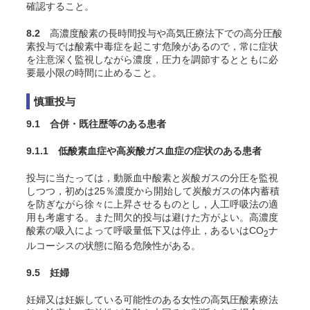
確認すること。
8.2
高濃度酸素の長時間投与や高気圧療法下での高分圧酸
素投与では酸素中毒症を起こす危険があるので，常に症状
を注意深く監視しながら濃度，圧力を調節するとともに必
要最小限の時間に止めること。
慎重投与
9.1 合併・既往歴等のある患者
9.1.1 低酸素血症や高炭酸ガス血症の症状のある患者
投与に当たっては，動脈血中酸素と炭酸ガスの分圧を監視
しつつ，初めは25％濃度から開始して炭酸ガスの体内蓄積
を防ぎながら徐々に上昇させるものとし，人工呼吸法の適
用も考慮する。また間欠的投与は避けた方がよい。高濃度
酸素の吸入によって呼吸量低下又は停止，あるいはCO
ナ
2
ルコーシスの状態に陥る危険性がある
。
9.5 妊婦
妊婦又は妊娠している可能性のある女性の高気圧酸素療法