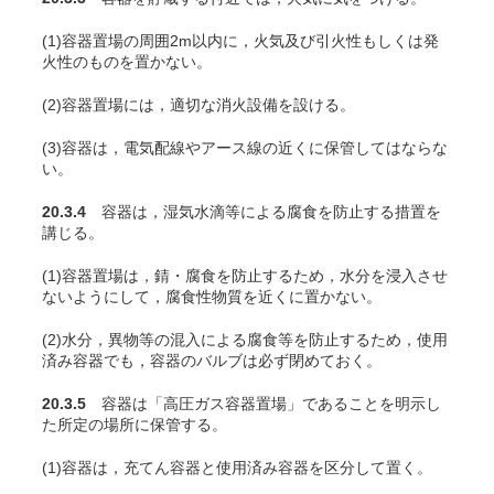
(1)容器置場の周囲2m以内に，火気及び引火性もしくは発
火性のものを置かない。
(2)容器置場には，適切な消火設備を設ける。
(3)容器は，電気配線やアース線の近くに保管してはならな
い。
20.3.4
容器は，湿気水滴等による腐食を防止する措置を
講じる。
(1)容器置場は，錆・腐食を防止するため，水分を浸入させ
ないようにして，腐食性物質を近くに置かない。
(2)水分，異物等の混入による腐食等を防止するため，使用
済み容器でも，容器のバルブは必ず閉めておく。
20.3.5
容器は「高圧ガス容器置場」であることを明示し
た所定の場所に保管する。
(1)容器は，充
てん
容器と使用済み容器を区分して置く。