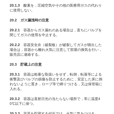
20.1.3
酸素を，圧縮空気やその他の医療用ガスの代わり
に使用しない。
20.2 ガス漏洩時の注意
20.2.1
容器からガス漏れのある場合は，直ちにバルブを
閉じてガスの使用を中止する。
20.2.2
容器安全弁（破裂板）が破裂してガスが噴出した
場合は，容器から離れ火気に注意して部屋の換気を行い，
販売店に連絡する。
20.3 貯蔵上の注意
20.3.1
容器は粗暴な取扱いをせず，転倒，転落等による
衝撃及びバルブの損傷を防止するために，安定した床に倒
れないように置き，ロープ等で縛りつける，又は保管箱に
入れる。
20.3.2
容器は直射日光の当たらない場所で，常に温度4
0℃以下に保つ。
20.3.3
容器を貯蔵する付近では，火気に気をつける。