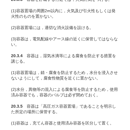
(1)容器置場の周囲2m以内に，火気及び引火性もしくは発
火性のものを置かない。
(2)容器置場には，適切な消火設備を設ける。
(3)容器は，電気配線やアース線の近くに保管してはならな
い。
20.3.4
容器は，湿気水滴等による腐食を防止する措置を
講じる。
(1)容器置場は，錆・腐食を防止するため，水分を浸入させ
ないようにして，腐食性物質を近くに置かない。
(2)水分，異物等の混入による腐食等を防止するため，使用
済み容器でも，容器のバルブは必ず閉めておく。
20.3.5
容器は「高圧ガス容器置場」であることを明示し
た所定の場所に保管する。
(1)容器は，充
てん
容器と使用済み容器を区分して置く。