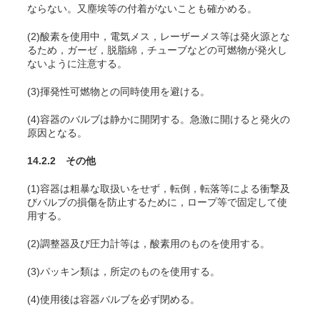
ならない。又塵埃等の付着がないことも確かめる。
(2)酸素を使用中，電気メス，レーザーメス等は発火源とな
るため，ガーゼ，脱脂綿，チューブなどの可燃物が発火し
ないように注意する
。
(3)揮発性可燃物との同時使用を避ける。
(4)容器のバルブは静かに開閉する。急激に開けると発火の
原因となる。
14.2.2 その他
(1)容器は粗暴な取扱いをせず，転倒，転落等による衝撃及
びバルブの損傷を防止するために，ロープ等で固定して使
用する。
(2)調整器及び圧力計等は，酸素用のものを使用する。
(3)パッキン類は，所定のものを使用する。
(4)使用後は容器バルブを必ず閉める。