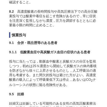
確認すること。
8.2
高濃度酸素の長時間投与や高気圧療法下での高分圧酸
素投与では酸素中毒症を起こす危険があるので，常に症状
を注意深く監視しながら濃度，圧力を調節するとともに必
要最小限の時間に止めること。
慎重投与
9.1 合併・既往歴等のある患者
9.1.1 低酸素血症や高炭酸ガス血症の症状のある患者
投与に当たっては，動脈血中酸素と炭酸ガスの分圧を監視
しつつ，初めは25％濃度から開始して炭酸ガスの体内蓄積
を防ぎながら徐々に上昇させるものとし，人工呼吸法の適
用も考慮する。また間欠的投与は避けた方がよい。高濃度
酸素の吸入によって呼吸量低下又は停止，あるいはCO
ナ
2
ルコーシスの状態に陥る危険性がある
。
9.5 妊婦
妊婦又は妊娠している可能性のある女性の高気圧酸素療法