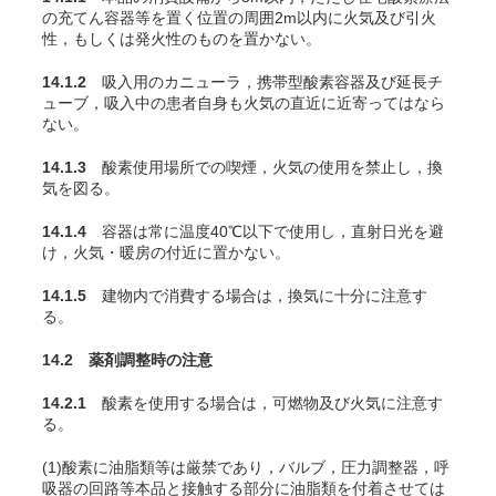
の充
てん
容器等を置く位置の周囲2m以内に火気及び引火
性，もしくは発火性のものを置かない。
14.1.2
吸入用のカニューラ，携帯型酸素容器及び延長チ
ューブ，吸入中の患者自身も火気の直近に近寄ってはなら
ない。
14.1.3
酸素使用場所での喫煙，火気の使用を禁止し，換
気を図る。
14.1.4
容器は常に温度40℃以下で使用し，直射日光を避
け，火気・暖房の付近に置かない。
14.1.5
建物内で消費する場合は，換気に十分に注意す
る。
14.2 薬剤調整時の注意
14.2.1
酸素を使用する場合は，可燃物及び火気に注意す
る。
(1)酸素に油脂類等は厳禁であり，バルブ，圧力調整器，呼
吸器の回路等本品と接触する部分に油脂類を付着させては