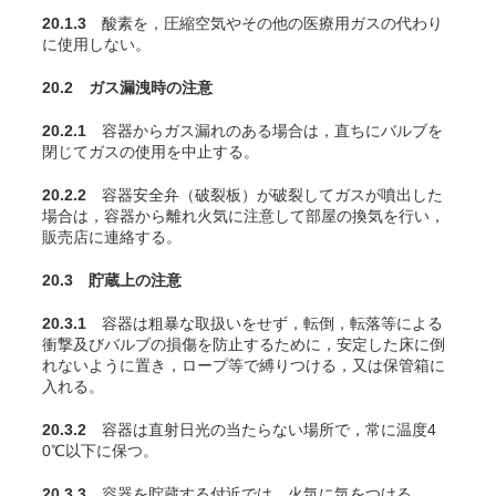
20.1.3
酸素を，圧縮空気やその他の医療用ガスの代わり
に使用しない。
20.2 ガス漏洩時の注意
20.2.1
容器からガス漏れのある場合は，直ちにバルブを
閉じてガスの使用を中止する。
20.2.2
容器安全弁（破裂板）が破裂してガスが噴出した
場合は，容器から離れ火気に注意して部屋の換気を行い，
販売店に連絡する。
20.3 貯蔵上の注意
20.3.1
容器は粗暴な取扱いをせず，転倒，転落等による
衝撃及びバルブの損傷を防止するために，安定した床に倒
れないように置き，ロープ等で縛りつける，又は保管箱に
入れる。
20.3.2
容器は直射日光の当たらない場所で，常に温度4
0℃以下に保つ。
20.3.3
容器を貯蔵する付近では，火気に気をつける。