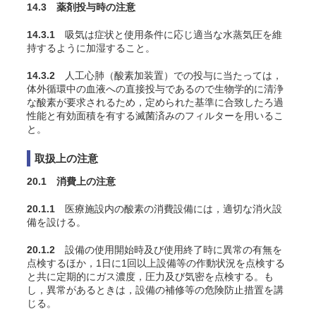
14.3 薬剤投与時の注意
14.3.1
吸気は症状と使用条件に応じ適当な水蒸気圧を維
持するように加湿すること
。
14.3.2
人工心肺（酸素加装置）での投与に当たっては，
体外循環中の血液への直接投与であるので生物学的に清浄
な酸素が要求されるため，定められた基準に合致したろ過
性能と有効面積を有する滅菌済みのフィルターを用いるこ
と。
取扱上の注意
20.1 消費上の注意
20.1.1
医療施設内の酸素の消費設備には，適切な消火設
備を設ける。
20.1.2
設備の使用開始時及び使用終了時に異常の有無を
点検するほか，1日に1回以上設備等の作動状況を点検する
と共に定期的にガス濃度，圧力及び気密を点検する。も
し，異常があるときは，設備の補修等の危険防止措置を講
じる。