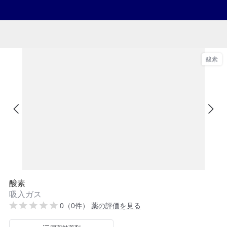
酸素
酸素
吸入ガス
0（0件）
薬の評価を見る