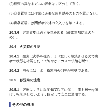
(2)種類の異なるガスの容器は，区分して置く。
(3)容器置場には作業に必要な用具以外のものを置かない。
(4)容器置場には関係者以外の立入りを禁止する。
20.3.6
容器置場は必ず換気を図る（酸素富加防止のた
め）。
20.4 火災時の注意
20.4.1
酸素は火勢を強め，より激しく燃焼させるので患
者の状態を確認した上で速やかにガスの供給を断つ。
20.4.2
消火には，水，粉末消火剤等が有効である。
20.5 移送時の注意
20.5.1
容器は，常に温度40℃以下に保ち，直射日光を避
け，転落させないよう，固定して安全に運搬する。
その他の説明