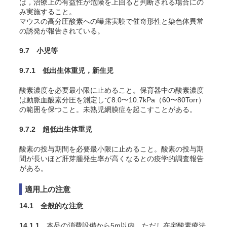
は，治療上の有益性が危険を上回ると判断される場合にの
み実施すること。
マウスの高分圧酸素への曝露実験で催奇形性と染色体異常
の誘発が報告されている
。
9.7 小児等
9.7.1 低出生体重児，新生児
酸素濃度を必要最小限に止めること。保育器中の酸素濃度
は動脈血酸素分圧を測定して8.0〜10.7kPa（60〜80Torr）
の範囲を保つこと。未熟児網膜症を起こすことがある
。
9.7.2 超低出生体重児
酸素の投与期間を必要最小限に止めること。酸素の投与期
間が長いほど肝芽腫発生率が高くなるとの疫学的調査報告
がある
。
適用上の注意
14.1 全般的な注意
14.1.1
本品の消費設備から5m以内，ただし在宅酸素療法