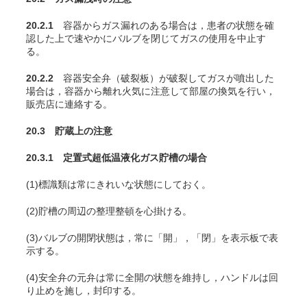
20.2.1
容器からガス漏れのある場合は，患者の状態を確
認した上で速やかにバルブを閉じてガスの使用を中止す
る。
20.2.2
容器安全弁（破裂板）が破裂してガスが噴出した
場合は，容器から離れ火気に注意して部屋の換気を行い，
販売店に連絡する。
20.3 貯蔵上の注意
20.3.1 定置式超低温液化ガス貯槽の場合
(1)標識類は常にきれいな状態にしておく。
(2)貯槽の周辺の整理整頓を心掛ける。
(3)バルブの開閉状態は，常に「開」，「閉」を表示板で表
示する。
(4)安全弁の元弁は常に全開の状態を維持し，ハンドルは回
り止めを施し，封印する。