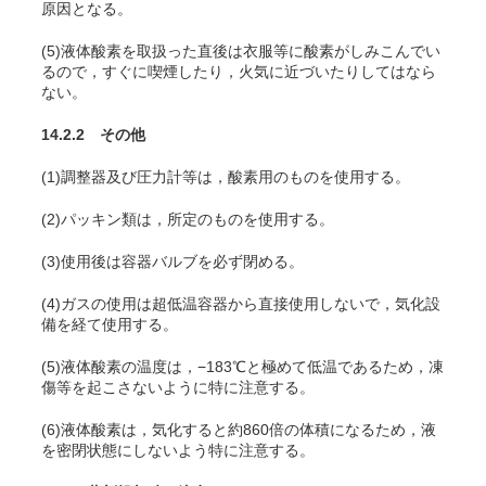
原因となる。
(5)液体酸素を取扱った直後は衣服等に酸素がしみこんでい
るので，すぐに喫煙したり，火気に近づいたりしてはなら
ない。
14.2.2 その他
(1)調整器及び圧力計等は，酸素用のものを使用する。
(2)パッキン類は，所定のものを使用する。
(3)使用後は容器バルブを必ず閉める。
(4)ガスの使用は超低温容器から直接使用しないで，気化設
備を経て使用する。
(5)液体酸素の温度は，−183℃と極めて低温であるため，凍
傷等を起こさないように特に注意する。
(6)液体酸素は，気化すると約860倍の体積になるため，液
を密閉状態にしないよう特に注意する。