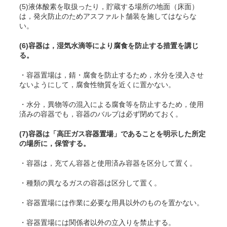
(5)液体酸素を取扱ったり，貯蔵する場所の地面（床面）
は，発火防止のためアスファルト舗装を施してはならな
い。
(6)容器は，湿気水滴等により腐食を防止する措置を講じ
る。
・容器置場は，錆・腐食を防止するため，水分を浸入させ
ないようにして，腐食性物質を近くに置かない。
・水分，異物等の混入による腐食等を防止するため，使用
済みの容器でも，容器のバルブは必ず閉めておく。
(7)容器は「高圧ガス容器置場」であることを明示した所定
の場所に，保管する。
・容器は，充
てん
容器と使用済み容器を区分して置く。
・種類の異なるガスの容器は区分して置く。
・容器置場には作業に必要な用具以外のものを置かない。
・容器置場には関係者以外の立入りを禁止する。