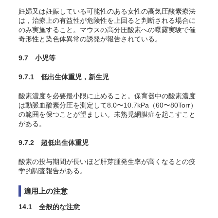
妊婦又は妊娠している可能性のある女性の高気圧酸素療法
は，治療上の有益性が危険性を上回ると判断される場合に
のみ実施すること。マウスの高分圧酸素への曝露実験で催
奇形性と染色体異常の誘発が報告されている
。
9.7 小児等
9.7.1 低出生体重児，新生児
酸素濃度を必要最小限に止めること。保育器中の酸素濃度
は動脈血酸素分圧を測定して8.0〜10.7kPa（60〜80Torr）
の範囲を保つことが望ましい。未熟児網膜症を起こすこと
がある
。
9.7.2 超低出生体重児
酸素の投与期間が長いほど肝芽腫発生率が高くなるとの疫
学的調査報告がある
。
適用上の注意
14.1 全般的な注意