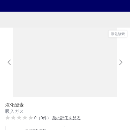
液化酸素
液化酸素
吸入ガス
0（0件）
薬の評価を見る