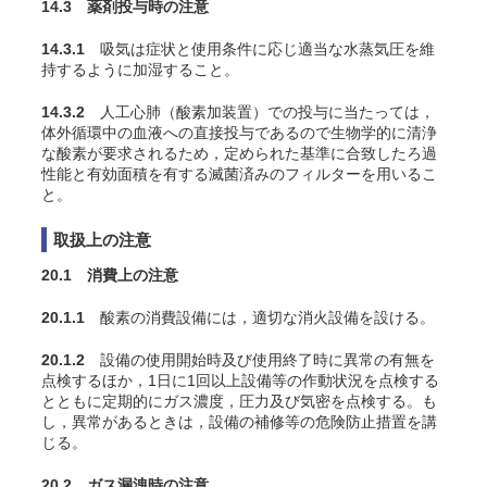
14.3 薬剤投与時の注意
14.3.1
吸気は症状と使用条件に応じ適当な水蒸気圧を維
持するように加湿すること
。
14.3.2
人工心肺（酸素加装置）での投与に当たっては，
体外循環中の血液への直接投与であるので生物学的に清浄
な酸素が要求されるため，定められた基準に合致したろ過
性能と有効面積を有する滅菌済みのフィルターを用いるこ
と。
取扱上の注意
20.1 消費上の注意
20.1.1
酸素の消費設備には，適切な消火設備を設ける。
20.1.2
設備の使用開始時及び使用終了時に異常の有無を
点検するほか，1日に1回以上設備等の作動状況を点検する
とともに定期的にガス濃度，圧力及び気密を点検する。も
し，異常があるときは，設備の補修等の危険防止措置を講
じる。
20.2 ガス漏洩時の注意