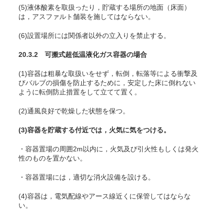
(5)液体酸素を取扱ったり，貯蔵する場所の地面（床面）
は，アスファルト舗装を施してはならない。
(6)設置場所には関係者以外の立入りを禁止する。
20.3.2 可搬式超低温液化ガス容器の場合
(1)容器は粗暴な取扱いをせず，転倒，転落等による衝撃及
びバルブの損傷を防止するために，安定した床に倒れない
ように転倒防止措置をして立てて置く。
(2)通風良好で乾燥した状態を保つ。
(3)容器を貯蔵する付近では，火気に気をつける。
・容器置場の周囲2m以内に，火気及び引火性もしくは発火
性のものを置かない。
・容器置場には，適切な消火設備を設ける。
(4)容器は，電気配線やアース線近くに保管してはならな
い。