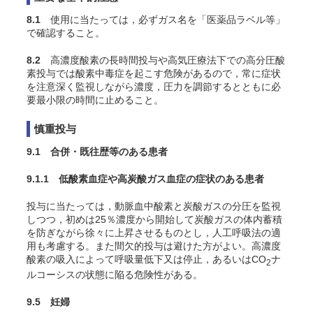
8.1
使用に当たっては，必ずガス名を「医薬品ラベル等」
で確認すること。
8.2
高濃度酸素の長時間投与や高気圧療法下での高分圧酸
素投与では酸素中毒症を起こす危険があるので，常に症状
を注意深く監視しながら濃度，圧力を調節するとともに必
要最小限の時間に止めること。
慎重投与
9.1 合併・既往歴等のある患者
9.1.1 低酸素血症や高炭酸ガス血症の症状のある患者
投与に当たっては，動脈血中酸素と炭酸ガスの分圧を監視
しつつ，初めは25％濃度から開始して炭酸ガスの体内蓄積
を防ぎながら徐々に上昇させるものとし，人工呼吸法の適
用も考慮する。また間欠的投与は避けた方がよい。高濃度
酸素の吸入によって呼吸量低下又は停止，あるいはCO
ナ
2
ルコーシスの状態に陥る危険性がある
。
9.5 妊婦