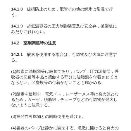
14.1.8
破損防止のため，配管その他の解氷は常温で行
う。
14.1.9
超低温容器の圧力制御装置及び安全弁，破裂板に
みだりに触れない。
14.2 薬剤調整時の注意
14.2.1
酸素を使用する場合は，可燃物及び火気に注意す
る。
(1)酸素に油脂類等は厳禁であり，バルブ，圧力調整器，呼
吸器の回路等本品と接触する部分に油脂類を付着させては
ならない。又塵埃等の付着がないことも確かめる。
(2)酸素を使用中，電気メス，レーザーメス等は発火源とな
るため，ガーゼ，脱脂綿，チューブなどの可燃物が発火し
ないように注意する
。
(3)揮発性可燃物との同時使用を避ける。
(4)容器のバルブは静かに開閉する。急激に開けると発火の