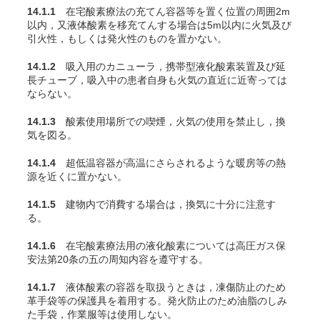
14.1.1
在宅酸素療法の充
てん
容器等を置く位置の周囲2m
以内，又液体酸素を移充
てん
する場合は5m以内に火気及び
引火性，もしくは発火性のものを置かない。
14.1.2
吸入用のカニューラ，携帯型液化酸素装置及び延
長チューブ，吸入中の患者自身も火気の直近に近寄っては
ならない。
14.1.3
酸素使用場所での喫煙，火気の使用を禁止し，換
気を図る。
14.1.4
超低温容器が高温にさらされるような暖房等の熱
源を近くに置かない。
14.1.5
建物内で消費する場合は，換気に十分に注意す
る。
14.1.6
在宅酸素療法用の液化酸素については高圧ガス保
安法第20条の五の周知内容を遵守する。
14.1.7
液体酸素の容器を取扱うときは，凍傷防止のため
革手袋等の保護具を着用する。発火防止のため油脂のしみ
た手袋，作業服等は使用しない。