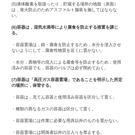
(5)液体酸素を取扱ったり，貯蔵する場所の地面（床面）
は，発火防止のためアスファルト舗装を施してはならな
い。
(6)容器は，湿気水滴等により腐食を防止する措置を講じ
る。
・容器置場は，錆・腐食を防止するため，水分を浸入させ
ないようにして，腐食性物質を近くに置かない。
・水分，異物等の混入による腐食等を防止するため，使用
済みの容器でも，容器のバルブは必ず閉めておく。
(7)容器は「高圧ガス容器置場」であることを明示した所定
の場所に，保管する。
・容器は，充
てん
容器と使用済み容器を区分して置く。
・種類の異なるガスの容器は区分して置く。
・容器置場には作業に必要な用具以外のものを置かない。
・容器置場には関係者以外の立入りを禁止する。