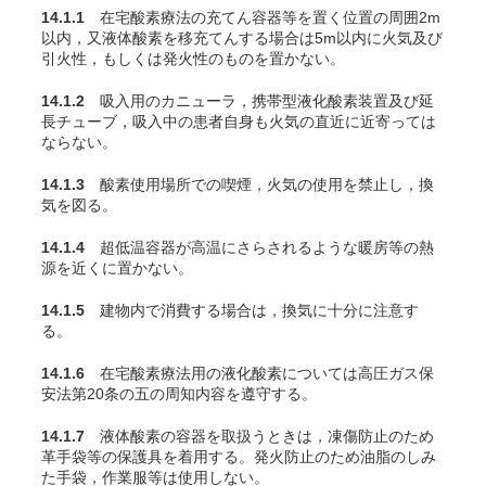
14.1.1
在宅酸素療法の充
てん
容器等を置く位置の周囲2m
以内，又液体酸素を移充
てん
する場合は5m以内に火気及び
引火性，もしくは発火性のものを置かない。
14.1.2
吸入用のカニューラ，携帯型液化酸素装置及び延
長チューブ，吸入中の患者自身も火気の直近に近寄っては
ならない。
14.1.3
酸素使用場所での喫煙，火気の使用を禁止し，換
気を図る。
14.1.4
超低温容器が高温にさらされるような暖房等の熱
源を近くに置かない。
14.1.5
建物内で消費する場合は，換気に十分に注意す
る。
14.1.6
在宅酸素療法用の液化酸素については高圧ガス保
安法第20条の五の周知内容を遵守する。
14.1.7
液体酸素の容器を取扱うときは，凍傷防止のため
革手袋等の保護具を着用する。発火防止のため油脂のしみ
た手袋，作業服等は使用しない。