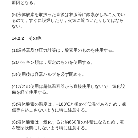
原因となる。
(5)液体酸素を取扱った直後は衣服等に酸素がしみこんでい
るので，すぐに喫煙したり，火気に近づいたりしてはなら
ない。
14.2.2 その他
(1)調整器及び圧力計等は，酸素用のものを使用する。
(2)パッキン類は，所定のものを使用する。
(3)使用後は容器バルブを必ず閉める。
(4)ガスの使用は超低温容器から直接使用しないで，気化設
備を経て使用する。
(5)液体酸素の温度は，−183℃と極めて低温であるため，凍
傷等を起こさないように特に注意する。
(6)液体酸素は，気化すると約860倍の体積になるため，液
を密閉状態にしないよう特に注意する。