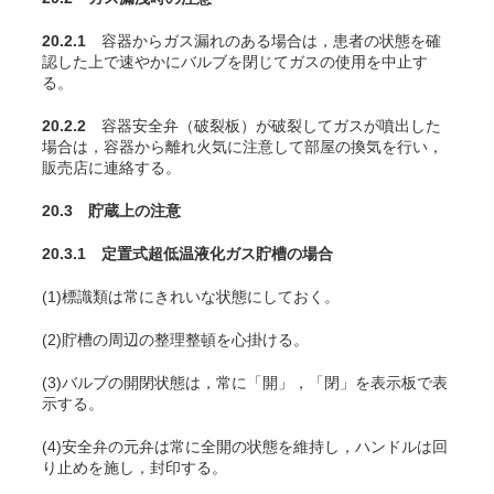
20.2.1
容器からガス漏れのある場合は，患者の状態を確
認した上で速やかにバルブを閉じてガスの使用を中止す
る。
20.2.2
容器安全弁（破裂板）が破裂してガスが噴出した
場合は，容器から離れ火気に注意して部屋の換気を行い，
販売店に連絡する。
20.3 貯蔵上の注意
20.3.1 定置式超低温液化ガス貯槽の場合
(1)標識類は常にきれいな状態にしておく。
(2)貯槽の周辺の整理整頓を心掛ける。
(3)バルブの開閉状態は，常に「開」，「閉」を表示板で表
示する。
(4)安全弁の元弁は常に全開の状態を維持し，ハンドルは回
り止めを施し，封印する。