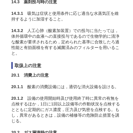
14.3 薬剤投与時の注意
14.3.1
吸気は症状と使用条件に応じ適当な水蒸気圧を維
持するように加湿すること
。
14.3.2
人工心肺（酸素加装置）での投与に当たっては，
体外循環中の血液への直接投与であるので生物学的に清浄
な酸素が要求されるため，定められた基準に合致したろ過
性能と有効面積を有する滅菌済みのフィルターを用いるこ
と。
取扱上の注意
20.1 消費上の注意
20.1.1
酸素の消費設備には，適切な消火設備を設ける。
20.1.2
設備の使用開始時及び使用終了時に異常の有無を
点検するほか，1日に1回以上設備等の作動状況を点検する
とともに定期的にガス濃度，圧力及び気密を点検する。も
し，異常があるときは，設備の補修等の危険防止措置を講
じる。
20.2 ガス漏洩時の注意