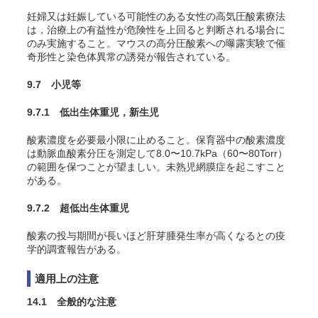
妊婦又は妊娠している可能性のある女性の高気圧酸素療法
は，治療上の有益性が危険性を上回ると判断される場合に
のみ実施すること。マウスの高分圧酸素への曝露実験で催
奇形性と染色体異常の誘発が報告されている
。
9.7 小児等
9.7.1 低出生体重児，新生児
酸素濃度を必要最小限に止めること。保育器中の酸素濃度
は動脈血酸素分圧を測定して8.0〜10.7kPa（60〜80Torr）
の範囲を保つことが望ましい。未熟児網膜症を起こすこと
がある
。
9.7.2 超低出生体重児
酸素の投与期間が長いほど肝芽腫発生率が高くなるとの疫
学的調査報告がある
。
適用上の注意
14.1 全般的な注意