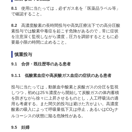
8.1
使用に当たっては，必ずガス名を「医薬品ラベル等」
で確認すること。
8.2
高濃度酸素の長時間投与や高気圧療法下での高分圧酸
素投与では酸素中毒症を起こす危険があるので，常に症状
を注意深く監視しながら濃度，圧力を調節するとともに必
要最小限の時間に止めること。
慎重投与
9.1 合併・既往歴等のある患者
9.1.1 低酸素血症や高炭酸ガス血症の症状のある患者
投与に当たっては，動脈血中酸素と炭酸ガスの分圧を監視
しつつ，初めは25％濃度から開始して炭酸ガスの体内蓄積
を防ぎながら徐々に上昇させるものとし，人工呼吸法の適
用も考慮する。また間欠的投与は避けた方がよい。高濃度
酸素の吸入によって呼吸量低下又は停止，あるいはCO
ナ
2
ルコーシスの状態に陥る危険性がある
。
9.5 妊婦