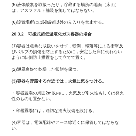
(5)液体酸素を取扱ったり，貯蔵する場所の地面（床面）
は，アスファルト舗装を施してはならない。
(6)設置場所には関係者以外の立入りを禁止する。
20.3.2 可搬式超低温液化ガス容器の場合
(1)容器は粗暴な取扱いをせず，転倒，転落等による衝撃及
びバルブの損傷を防止するために，安定した床に倒れない
ように転倒防止措置をして立てて置く。
(2)通風良好で乾燥した状態を保つ。
(3)容器を貯蔵する付近では，火気に気をつける。
・容器置場の周囲2m以内に，火気及び引火性もしくは発火
性のものを置かない。
・容器置場には，適切な消火設備を設ける。
(4)容器は，電気配線やアース線近くに保管してはならな
い。