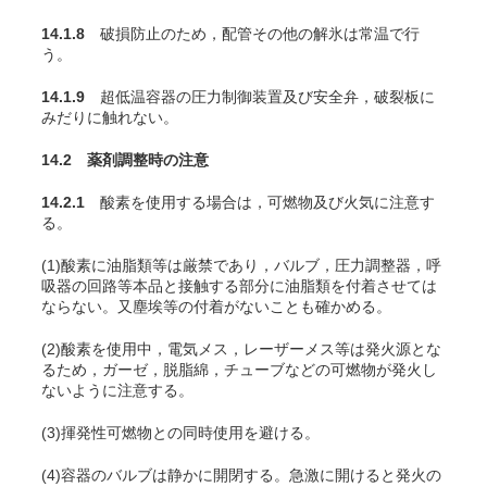
14.1.8
破損防止のため，配管その他の解氷は常温で行
う。
14.1.9
超低温容器の圧力制御装置及び安全弁，破裂板に
みだりに触れない。
14.2 薬剤調整時の注意
14.2.1
酸素を使用する場合は，可燃物及び火気に注意す
る。
(1)酸素に油脂類等は厳禁であり，バルブ，圧力調整器，呼
吸器の回路等本品と接触する部分に油脂類を付着させては
ならない。又塵埃等の付着がないことも確かめる。
(2)酸素を使用中，電気メス，レーザーメス等は発火源とな
るため，ガーゼ，脱脂綿，チューブなどの可燃物が発火し
ないように注意する
。
(3)揮発性可燃物との同時使用を避ける。
(4)容器のバルブは静かに開閉する。急激に開けると発火の