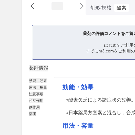
剤形/規格
酸素
薬剤の評価コメントをご覧
はじめてご利用
すでにm3.comをご利用
薬剤情報
効能・効果
効能・効果
用法・用量
注意事項
○酸素欠乏による諸症状の改善
相互作用
副作用
○日本薬局方窒素と混合し，合
薬価
用法・容量