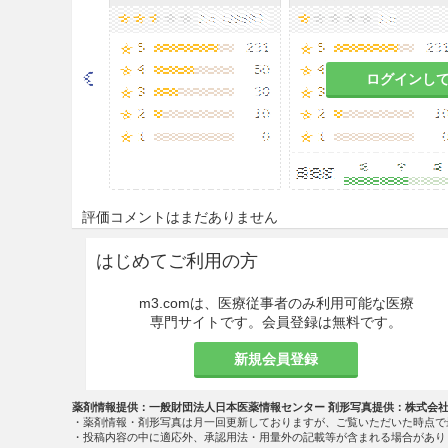
がある
。
9.5 妊婦
ログインし
妊婦又は妊娠している可能性
危険を上回ると判断される場
マウスの高分圧酸素への曝露
る
。
9.7 小児等
評価コメントはまだありません
9.7.1 低出生体重児，新生児
はじめてご利用の方
酸素濃度を必要最小限に止め
m3.comは、医療従事者のみ利用可能な医療
専門サイトです。会員登録は無料です。
定して8.0〜10.7kPa（6
とがある
。
新規会員登録
9.7.2 超低出生体重児
薬剤情報提供：一般財団法人日本医薬情報センター 剤形写真提供：株式会
・薬剤情報・剤形写真は月一回更新しておりますが、ご覧いただいた時点で
酸素の投与期間を必要最小限
・投稿内容の中に適応外、承認用法・用量外の記載等が含まれる場合があり