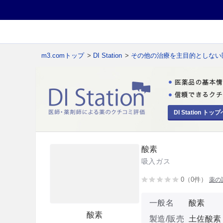
m3.comトップ
>
DI Station
>
その他の治療を主目的としない
DI Station トップ
酸素
吸入ガス
0（0件）
薬の
一般名
酸素
酸素
製造/販売
土佐酸素