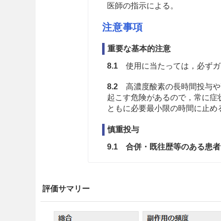
医師の指示による。
注意事項
重要な基本的注意
8.1
使用に当たっては，必ずガ
8.2
高濃度酸素の長時間投与や
起こす危険があるので，常に症
ともに必要最小限の時間に止め
慎重投与
9.1 合併・既往歴等のある患者
9.1.1 低酸素血症や高炭酸
投与に当たっては，動脈血中
評価サマリー
度から開始して炭酸ガスの体
工呼吸法の適用も考慮する。
入によって呼吸量低下又は停