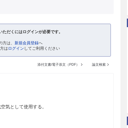
いただくにはログインが必要です。
の方は、
新規会員登録
へ
の方は
ログイン
してご利用ください
添付文書/電子添文（PDF）
論文検索
。
成空気として使用する。