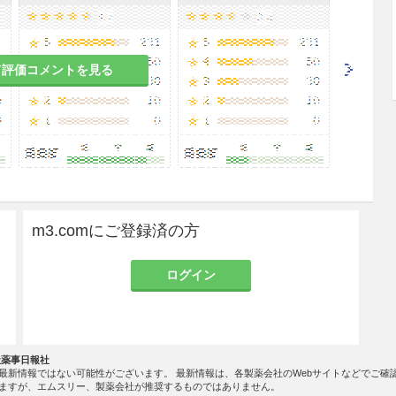
2
て評価コメントを見る
のある女性の高気圧酸素療法は，治療上の有益性が
合にのみ実施すること。
実験で催奇形性と染色体異常の誘発が報告されてい
m3.comにご登録済の方
ること。保育器中の酸素濃度は動脈血酸素分圧を測
ログイン
0〜80Torr）の範囲を保つこと。未熟児網膜症を起こすこ
社薬事日報社
最新情報ではない可能性がございます。 最新情報は、各製薬会社のWebサイトなどでご確
に止めること。酸素の投与期間が長いほど肝芽腫発
ますが、エムスリー、製薬会社が推奨するものではありません。