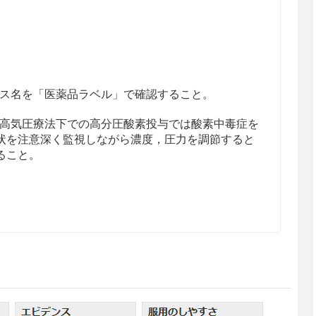
ス名を「医薬品ラベル」で確認すること。
高気圧療法下での高分圧酸素投与では酸素中毒症を
状を注意深く監視しながら濃度，圧力を調節すると
ること。
ガス血症の症状のある患者
酸素と炭酸ガスの分圧を監視しつつ，初めは25％濃
内蓄積を防ぎながら徐々に上昇させるものとし，人
また間欠的投与は避けた方がよい。高濃度酸素の吸
止，あるいはCO
ナルコーシスの状態に陥る危険性