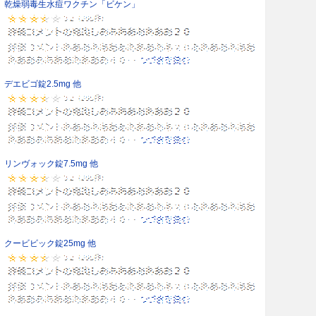
乾燥弱毒生水痘ワクチン「ビケン」
デエビゴ錠2.5mg 他
リンヴォック錠7.5mg 他
クービビック錠25mg 他