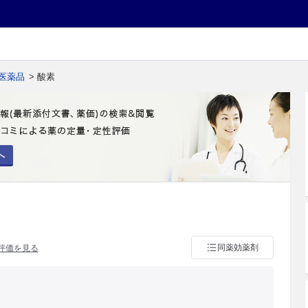
医薬品
> 酸素
へ
同薬効薬剤
評価を見る