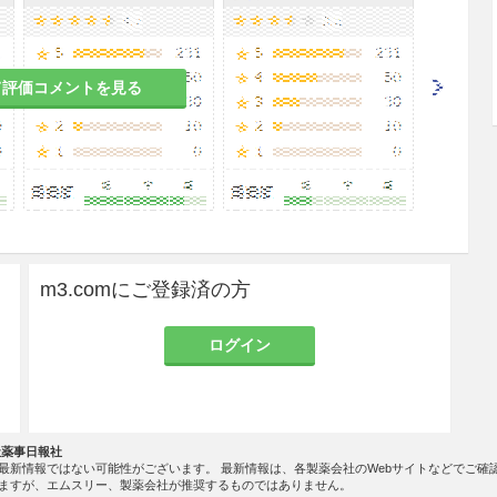
2
て評価コメントを見る
のある女性の高気圧酸素療法は，治療上の有益性が
合にのみ実施すること。
実験で催奇形性と染色体異常の誘発が報告されてい
m3.comにご登録済の方
ること。保育器中の酸素濃度は動脈血酸素分圧を測
ログイン
0〜80Torr）の範囲を保つこと。未熟児網膜症を起こすこ
社薬事日報社
最新情報ではない可能性がございます。 最新情報は、各製薬会社のWebサイトなどでご確
に止めること。酸素の投与期間が長いほど肝芽腫発
ますが、エムスリー、製薬会社が推奨するものではありません。