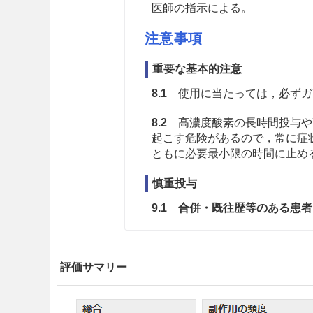
医師の指示による。
注意事項
重要な基本的注意
8.1
使用に当たっては，必ずガ
8.2
高濃度酸素の長時間投与や
起こす危険があるので，常に症
ともに必要最小限の時間に止め
慎重投与
9.1 合併・既往歴等のある患者
9.1.1 低酸素血症や高炭酸
投与に当たっては，動脈血中
評価サマリー
度から開始して炭酸ガスの体
工呼吸法の適用も考慮する。
入によって呼吸量低下又は停