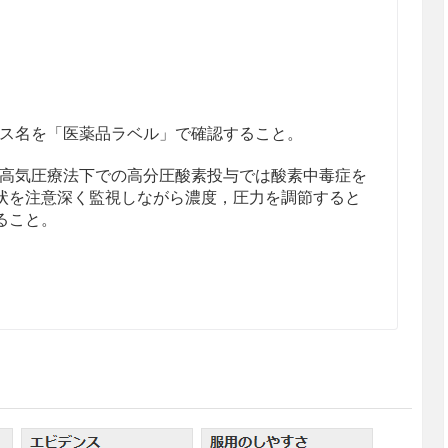
ス名を「医薬品ラベル」で確認すること。
高気圧療法下での高分圧酸素投与では酸素中毒症を
状を注意深く監視しながら濃度，圧力を調節すると
ること。
ガス血症の症状のある患者
酸素と炭酸ガスの分圧を監視しつつ，初めは25％濃
内蓄積を防ぎながら徐々に上昇させるものとし，人
また間欠的投与は避けた方がよい。高濃度酸素の吸
止，あるいはCO
ナルコーシスの状態に陥る危険性