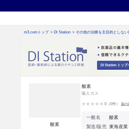
m3.comトップ
>
DI Station
>
その他の治療を主目的としない
DI Station トップ
酸素
吸入ガス
0（0件）
薬の
一般名
酸素
酸素
製造/販売
東海産業