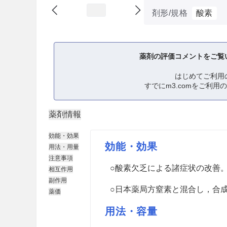
剤形/規格
酸素
薬剤の評価コメントをご覧
はじめてご利用
すでにm3.comをご利用
薬剤情報
効能・効果
効能・効果
用法・用量
注意事項
○酸素欠乏による諸症状の改善
相互作用
副作用
○日本薬局方窒素と混合し，合
薬価
用法・容量