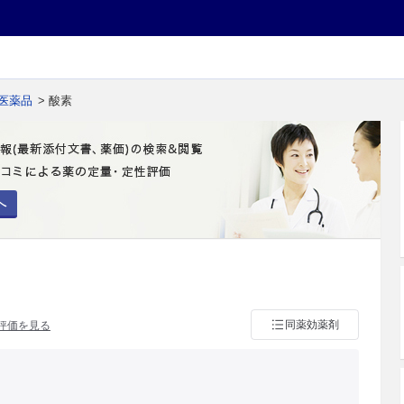
医薬品
> 酸素
へ
同薬効薬剤
評価を見る