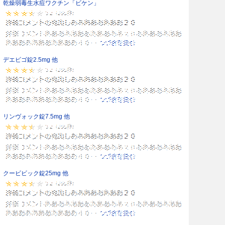
乾燥弱毒生水痘ワクチン「ビケン」
デエビゴ錠2.5mg 他
リンヴォック錠7.5mg 他
クービビック錠25mg 他