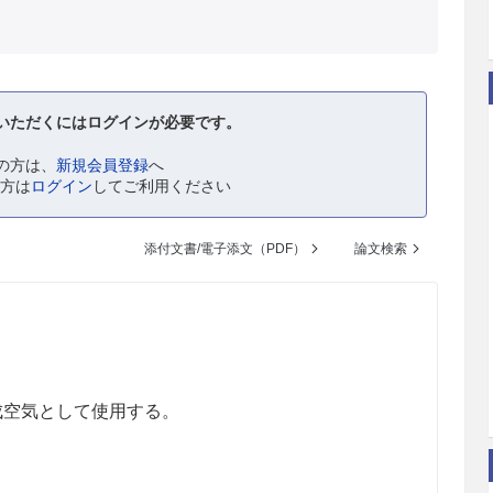
いただくにはログインが必要です。
の方は、
新規会員登録
へ
の方は
ログイン
してご利用ください
添付文書/電子添文（PDF）
論文検索
。
成空気として使用する。