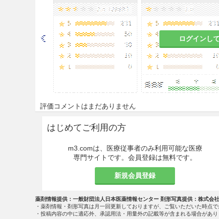
がある。
9.5 妊婦
ログインし
妊婦又は妊娠している可能性
危険を上回ると判断される場
マウスの高分圧酸素への曝露
る。
9.7 小児等
評価コメントはまだありません
9.7.1 低出生体重児，新生児
はじめてご利用の方
酸素濃度を必要最小限に止め
m3.comは、医療従事者のみ利用可能な医療
専門サイトです。会員登録は無料です。
定して8.0〜10.7kPa（6
とがある。
新規会員登録
9.7.2 超低出生体重児
薬剤情報提供：一般財団法人日本医薬情報センター 剤形写真提供：株式会
・薬剤情報・剤形写真は月一回更新しておりますが、ご覧いただいた時点で
酸素の投与期間を必要最小限
・投稿内容の中に適応外、承認用法・用量外の記載等が含まれる場合があり