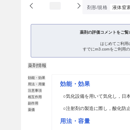
剤形/規格
液体窒
薬剤の評価コメントをご覧
はじめてご利用
すでにm3.comをご利用
薬剤情報
効能・効果
効能・効果
用法・用量
注意事項
○気化設備を用いて気化し，日
相互作用
副作用
○注射剤の製造に際し，酸化防
薬価
用法・容量