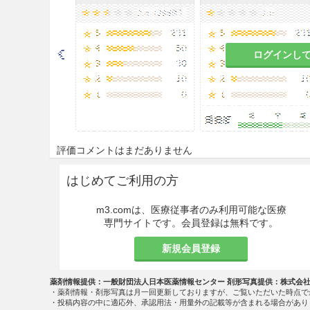
14.1.1
容器のバルブは静かに
ログインし
14.1.2
容器は粗暴な取扱いを
防止するために，安定した床
る。
14.1.3
ガスの使用は超低温容
る。
評価コメントはまだありません
14.1.4
調整器及び圧力計等は
はじめてご利用の方
14.1.5
液体窒素の温度は，−1
に特に注意する。
m3.comは、医療従事者のみ利用可能な医療
専門サイトです。会員登録は無料です。
14.1.6
液体窒素を建物内で放
新規会員登録
に十分注意する。
14.1.7
液体窒素は，気化すると
薬剤情報提供：一般財団法人日本医薬情報センター 剤形写真提供：株式会
・薬剤情報・剤形写真は月一回更新しておりますが、ご覧いただいた時点で
いよう特に注意する。
・投稿内容の中に適応外、承認用法・用量外の記載等が含まれる場合があり