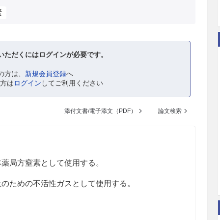
素
いただくにはログインが必要です。
の方は、
新規会員登録
へ
の方は
ログイン
してご利用ください
添付文書/電子添文（PDF）
論文検索
本薬局方窒素として使用する。
止のための不活性ガスとして使用する。