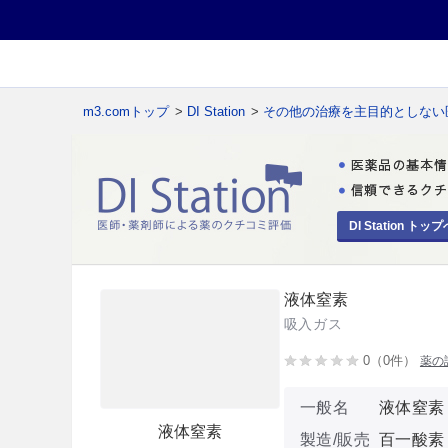
m3.comトップ
>
DI Station
>
その他の治療を主目的としない
DI Station トップ
液体窒素
吸入ガス
0（0件）
薬の
一般名
液体窒素
液体窒素
製造/販売
百一酸素