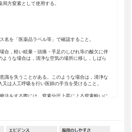
薬局方窒素として使用する。
ス名を「医薬品ラベル等」で確認すること。
場合，軽い眩暈・頭痛・手足のしびれ等の酸欠に伴
のような場合は，清浄な空気の場所に移し，しばら
意識を失うことがある。このような場合は，清浄な
入又は人工呼吸を行い医師の手当を受けること。
療法をする際には，窒素分圧上昇による窒素酔いに
気圧曝露では減圧症の危険があるので注意するこ