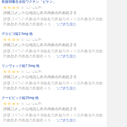
乾燥弱毒生水痘ワクチン「ビケン」
デエビゴ錠2.5mg 他
リンヴォック錠7.5mg 他
クービビック錠25mg 他