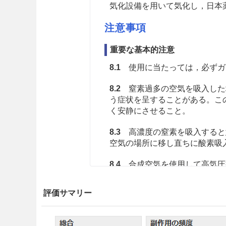
気化設備を用いて気化し，日本
注意事項
重要な基本的注意
8.1
使用に当たっては，必ずガ
8.2
窒素過多の空気を吸入した
う症状を呈することがある。こ
く安静にさせること。
8.3
高濃度の窒素を吸入すると
空気の場所に移し直ちに酸素吸
8.4
合成空気を使用して高気圧
留意するとともに，長時間の高
と。
評価サマリー
適用上の注意
14.1 薬剤調整時の注意