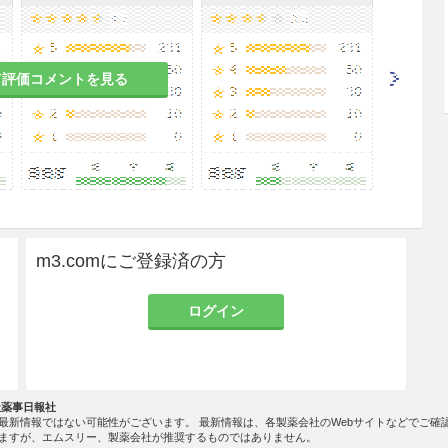
開閉する。
て評価コメントを見る
せず，転倒・転落等による衝撃及びバルブの損傷を
に倒れないように転倒防止措置をして立てて使用す
器から直接使用しないで，気化設備を経て使用す
，窒素用のものを使用する。
m3.comにご登録済の方
96℃と極めて低温であるため，凍傷等起さぬよう
ログイン
出してはならない。酸欠の危険性があるので，換気
約700倍の体積になるため，液を密閉状態にしな
社薬事日報社
最新情報ではない可能性がございます。 最新情報は、各製薬会社のWebサイトなどでご確
ますが、エムスリー、製薬会社が推奨するものではありません。