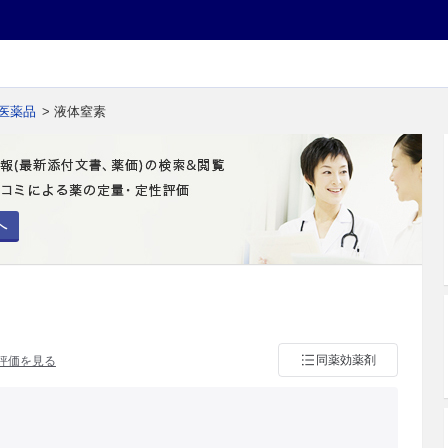
医薬品
> 液体窒素
へ
同薬効薬剤
評価を見る