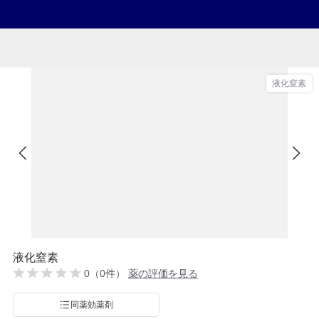
液化窒素
液化窒素
0（0件）
薬の評価を見る
同薬効薬剤