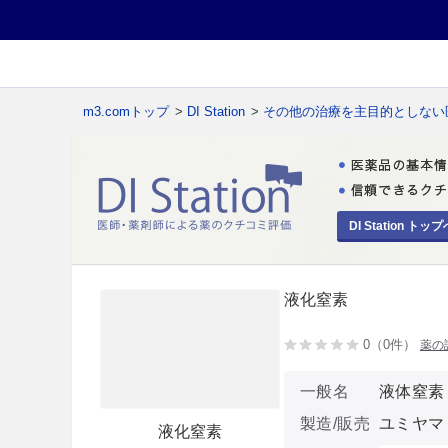
m3.comトップ
>
DI Station
>
その他の治療を主目的としない
DI Station トップ
液化窒素
0（0件）
薬の
一般名
液体窒素
製造/販売
ユミヤマ
液化窒素