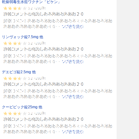
乾燥弱毒生水痘ワクチン「ビケン」
リンヴォック錠7.5mg 他
デエビゴ錠2.5mg 他
クービビック錠25mg 他