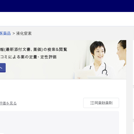
医薬品
> 液化窒素
へ
同薬効薬剤
評価を見る