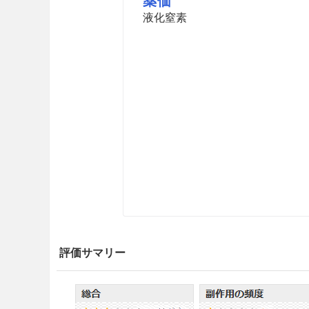
薬価
液化窒素
評価サマリー