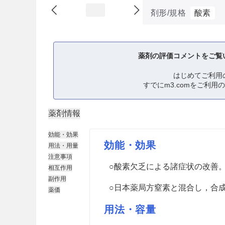
剤形/規格
酸素
薬剤の評価コメントをご覧
はじめてご利用
すでにm3.comをご利用
薬剤情報
効能・効果
効能・効果
用法・用量
注意事項
○酸素欠乏による諸症状の改善
相互作用
副作用
○日本薬局方窒素と混合し，合
薬価
用法・容量