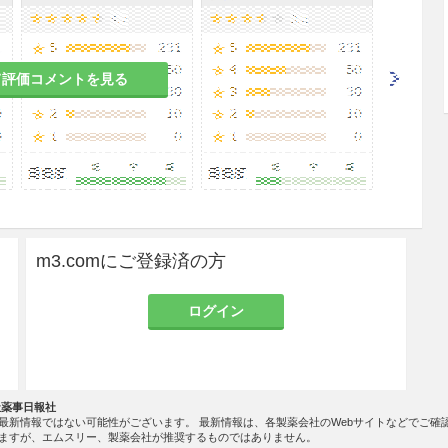
2
て評価コメントを見る
のある女性の高気圧酸素療法は，治療上の有益性が
合にのみ実施すること。
実験で催奇形性と染色体異常の誘発が報告されてい
m3.comにご登録済の方
ること。保育器中の酸素濃度は動脈血酸素分圧を測
ログイン
0〜80Torr）の範囲を保つこと。未熟児網膜症を起こすこ
社薬事日報社
最新情報ではない可能性がございます。 最新情報は、各製薬会社のWebサイトなどでご確
に止めること。酸素の投与期間が長いほど肝芽腫発
ますが、エムスリー、製薬会社が推奨するものではありません。