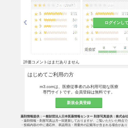
がある
。
9.5 妊婦
ログインし
妊婦又は妊娠している可能性
危険を上回ると判断される場
マウスの高分圧酸素への曝露
る
。
9.7 小児等
評価コメントはまだありません
9.7.1 低出生体重児，新生児
はじめてご利用の方
酸素濃度を必要最小限に止め
m3.comは、医療従事者のみ利用可能な医療
専門サイトです。会員登録は無料です。
定して8.0〜10.7kPa（6
とがある
。
新規会員登録
9.7.2 超低出生体重児
薬剤情報提供：一般財団法人日本医薬情報センター 剤形写真提供：株式会
・薬剤情報・剤形写真は月一回更新しておりますが、ご覧いただいた時点で
酸素の投与期間を必要最小限
・投稿内容の中に適応外、承認用法・用量外の記載等が含まれる場合があり