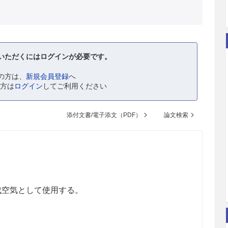
いただくにはログインが必要です。
の方は、
新規会員登録
へ
の方は
ログイン
してご利用ください
添付文書/電子添文（PDF）
論文検索
。
成空気として使用する。