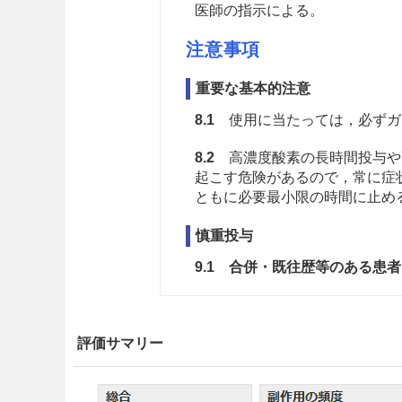
医師の指示による。
注意事項
重要な基本的注意
8.1
使用に当たっては，必ずガ
8.2
高濃度酸素の長時間投与や
起こす危険があるので，常に症
ともに必要最小限の時間に止め
慎重投与
9.1 合併・既往歴等のある患者
9.1.1 低酸素血症や高炭酸
投与に当たっては，動脈血中
評価サマリー
度から開始して炭酸ガスの体
工呼吸法の適用も考慮する。
入によって呼吸量低下又は停