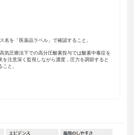
ス名を「医薬品ラベル」で確認すること。
高気圧療法下での高分圧酸素投与では酸素中毒症を
状を注意深く監視しながら濃度，圧力を調節すると
ること。
ガス血症の症状のある患者
酸素と炭酸ガスの分圧を監視しつつ，初めは25％濃
内蓄積を防ぎながら徐々に上昇させるものとし，人
また間欠的投与は避けた方がよい。高濃度酸素の吸
止，あるいはCO
ナルコーシスの状態に陥る危険性