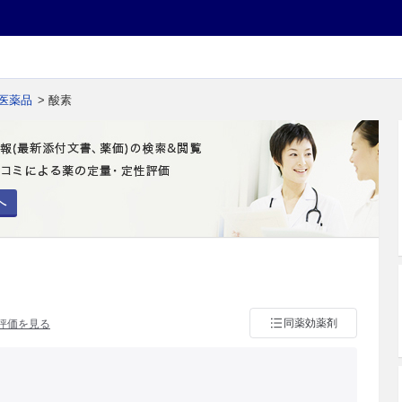
医薬品
> 酸素
へ
同薬効薬剤
評価を見る