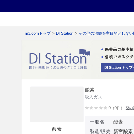
m3.comトップ
>
DI Station
>
その他の治療を主目的としない
DI Station トップ
酸素
吸入ガス
0（0件）
薬の
一般名
酸素
酸素
製造/販売
新宮酸素