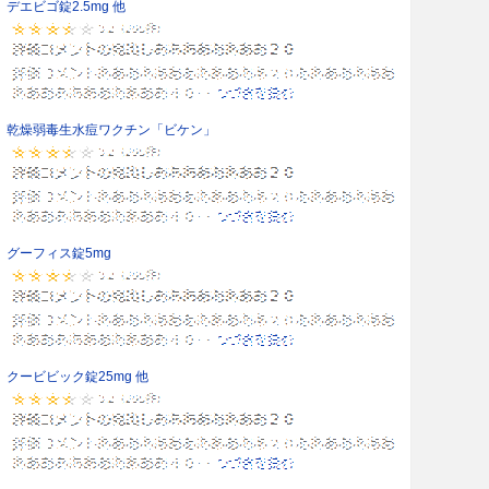
デエビゴ錠2.5mg 他
乾燥弱毒生水痘ワクチン「ビケン」
グーフィス錠5mg
クービビック錠25mg 他