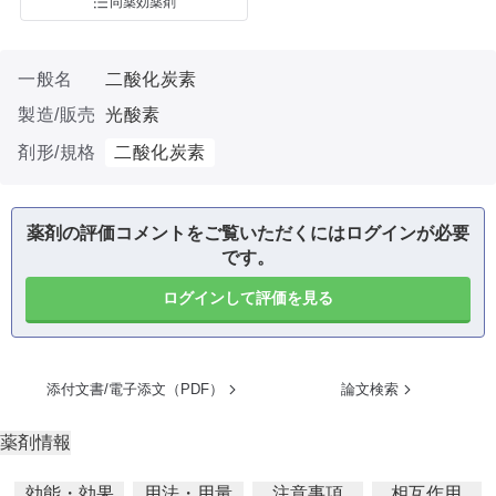
同薬効薬剤
一般名
二酸化炭素
製造/販売
光酸素
剤形/規格
二酸化炭素
薬剤の評価コメントをご覧いただくにはログインが必要
です。
ログインして評価を見る
添付文書/電子添文（PDF）
論文検索
薬剤情報
効能・効果
用法・用量
注意事項
相互作用