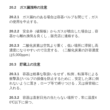
20.2 ガス漏洩時の注意
20.2.1
ガス漏れのある場合は容器バルブを閉じて，ガス
の使用を中止する。
20.2.2
安全弁（破裂板）からガスが噴出した場合は，容
器から離れ換気を良くし，販売店に連絡する。
20.2.3
二酸化炭素は空気より重く，低い場所に滞留し高
濃度になりやすいので注意する。（二酸化炭素の許容濃度
は5,000ppm
）
20.3 貯蔵上の注意
20.3.1
容器は粗暴な取扱いをせず，転倒，転落等による
衝撃及びバルブの損傷を防止するために，安定した床に倒
れないように置き，ロープ等で縛りつける，又は保管箱に
入れる。
20.3.2
容器は直射日光の当たらない場所で，常に温度4
0℃以下に保つ。