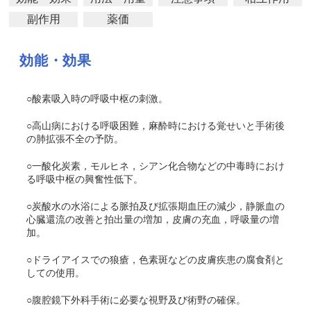
副作用
薬価
効能・効果
○酸素吸入時の呼吸中枢の刺激。
○高山病における呼吸困難，麻酔時における覚せいと手術後
の肺拡張不全の予防。
○一酸化炭素，モルヒネ，シアン化合物などの中毒時におけ
る呼吸中枢の興奮性低下。
○炭酸水の水浴による脈拍及び拡張期血圧の減少，静脈血の
心臓還流の改善と拍出量の増加，皮膚の充血，呼吸量の増
加。
○ドライアイスでの狼瘡，色素斑などの皮膚疾患の腐食剤と
しての使用。
○腹腔鏡下外科手術に必要な視野及び術野の確保。