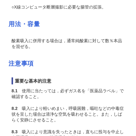
○X線コンピュータ断層撮影に必要な腸管の拡張。
用法・容量
酸素吸入に併用する場合は，通常純酸素に対して数％本品
を混ぜる。
注意事項
重要な基本的注意
8.1
使用に当たっては，必ずガス名を「医薬品ラベル」で
確認すること。
8.2
吸入により軽いめまい，呼吸困難，嘔吐などの中毒症
状を呈した場合は清浄な空気を吸わせること。また，しば
らく安静にさせること。
8.3
吸入により意識を失ったときは，直ちに投与を中止し