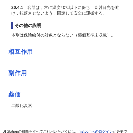
20.4.1
容器は，常に温度40℃以下に保ち，直射日光を避
け，転落させないよう，固定して安全に運搬する。
その他の説明
本剤は保険給付の対象とならない（薬価基準未収載）。
相互作用
副作用
薬価
二酸化炭素
DI Stationの機能をすべてご利用いただくには、
m3.comへのログイン
が必要で