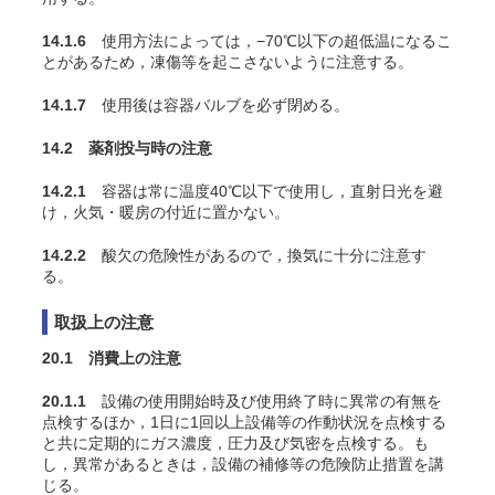
14.1.6
使用方法によっては，−70℃以下の超低温になるこ
とがあるため，凍傷等を起こさないように注意する。
14.1.7
使用後は容器バルブを必ず閉める。
14.2 薬剤投与時の注意
14.2.1
容器は常に温度40℃以下で使用し，直射日光を避
け，火気・暖房の付近に置かない。
14.2.2
酸欠の危険性があるので，換気に十分に注意す
る。
取扱上の注意
20.1 消費上の注意
20.1.1
設備の使用開始時及び使用終了時に異常の有無を
点検するほか，1日に1回以上設備等の作動状況を点検する
と共に定期的にガス濃度，圧力及び気密を点検する。も
し，異常があるときは，設備の補修等の危険防止措置を講
じる。