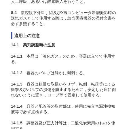
人工呼吸，あるいは酸素吸入を行うこと。
8.4
腹腔鏡下外科手術及びX線コンピュータ断層撮影時の
送気ガスとして使用する際は，該当医療機器の添付文書を
必ず参照すること。
適用上の注意
14.1 薬剤調整時の注意
14.1.1
本品は「液化ガス」のため，容器は立てて使用す
る。
14.1.2
容器のバルブは静かに開閉する。
14.1.3
容器は粗暴な取扱いをせず，転倒，転落等による
衝撃及びバルブの損傷を防止するために，安定した床に倒
れないように置き，ロープ等で固定して使用する。
14.1.4
容器と配管等の取付部は，使用に先立ち漏洩検知
液等で必ず点検する。
14.1.5
調整器及び圧力計等は，二酸化炭素用のものを使
用する。