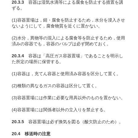
20.3.3
容器は湿気水滴等による腐食を防止する措置を講
ずる。
(1)容器置場は，錆・腐食を防止するため，水分を浸入させ
ないようにして，腐食物質を近くに置かない。
(2)水分，異物等の混入による腐食等を防止するため，使用
済みの容器でも，容器のバルブは必ず閉めておく。
20.3.4
容器は「高圧ガス容器置場」であることを明示し
た所定の場所に保管する。
(1)容器は，充
てん
容器と使用済み容器を区分して置く。
(2)種類の異なるガスの容器は区分して置く。
(3)容器置場には作業に必要な用具以外のものを置かない。
(4)容器置場には関係者以外の立入りを禁止する。
20.3.5
容器置場は必ず換気を図る（酸欠防止のため）。
20.4 移送時の注意