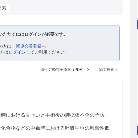
炭素
いただくにはログインが必要です。
の方は、
新規会員登録
へ
の方は
ログイン
してご利用ください
添付文書/電子添文（PDF）
論文検索
。
酔時における覚せいと手術後の肺拡張不全の予防。
ン化合物などの中毒時における呼吸中枢の興奮性低