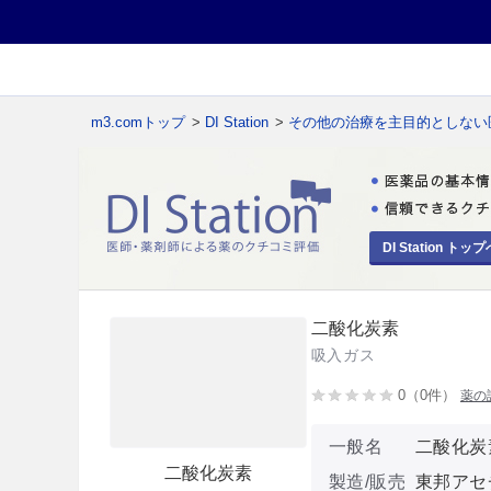
m3.comトップ
>
DI Station
>
その他の治療を主目的としない
DI Station トップ
二酸化炭素
吸入ガス
0（0件）
薬の
一般名
二酸化炭
二酸化炭素
製造/販売
東邦アセ