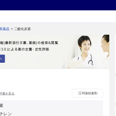
医薬品
> 二酸化炭素
へ
同薬効薬剤
評価を見る
素
チレン