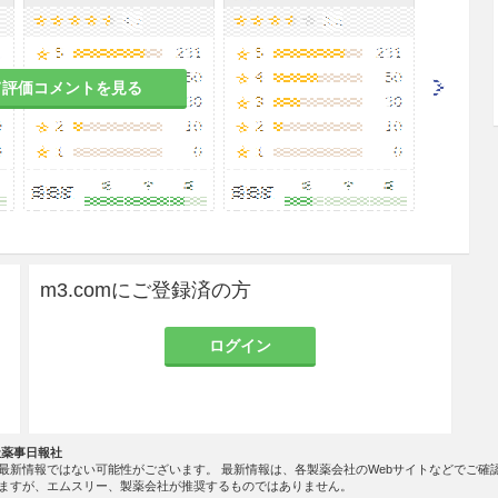
ばらく安静にさせること。
きは，直ちに投与を中止し人工呼吸，あるいは酸素
て評価コメントを見る
コンピュータ断層撮影時の送気ガスとして使用する
を必ず参照すること。
ため，容器は立てて使用する。
m3.comにご登録済の方
開閉する。
ログイン
せず，転倒，転落等による衝撃及びバルブの損傷を
に倒れないように置き，ロープ等で固定して使用す
社薬事日報社
は，使用に先立ち漏洩検知液等で必ず点検する。
最新情報ではない可能性がございます。 最新情報は、各製薬会社のWebサイトなどでご確
ますが、エムスリー、製薬会社が推奨するものではありません。