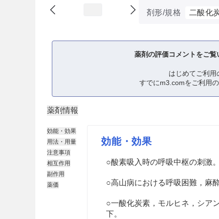
剤形/規格
二酸化
薬剤の評価コメントをご覧
はじめてご利用
すでにm3.comをご利用
薬剤情報
効能・効果
効能・効果
用法・用量
注意事項
○酸素吸入時の呼吸中枢の刺激
相互作用
副作用
○高山病における呼吸困難，麻
薬価
○一酸化炭素，モルヒネ，シア
下。