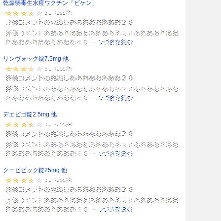
乾燥弱毒生水痘ワクチン「ビケン」
リンヴォック錠7.5mg 他
デエビゴ錠2.5mg 他
クービビック錠25mg 他