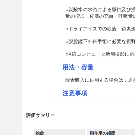
○炭酸水の水浴による脈拍及び
量の増加，皮膚の充血，呼吸量
○ドライアイスでの狼瘡，色素
○腹腔鏡下外科手術に必要な視
○X線コンピュータ断層撮影に
用法・容量
酸素吸入に併用する場合は，通
注意事項
重要な基本的注意
評価サマリー
8.1
使用に当たっては，必ずガ
8.2
吸入により軽いめまい，呼