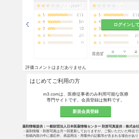
空気を吸わせること。また，し
8.3
吸入により意識を失ったと
吸入を行うこと。
ログインし
8.4
腹腔鏡下外科手術及びX線
際は，該当医療機器の添付文書
適用上の注意
14.1 薬剤調整時の注意
評価コメントはまだありません
14.1.1
本品は「液化ガス」の
はじめてご利用の方
14.1.2
容器のバルブは静かに
m3.comは、医療従事者のみ利用可能な医療
専門サイトです。会員登録は無料です。
14.1.3
容器は粗暴な取扱いを
防止するために，安定した床
新規会員登録
る。
薬剤情報提供：一般財団法人日本医薬情報センター 剤形写真提供：株式会
14.1.4
容器と配管等の取付部
・薬剤情報・剤形写真は月一回更新しておりますが、ご覧いただいた時点で
・投稿内容の中に適応外、承認用法・用量外の記載等が含まれる場合があり