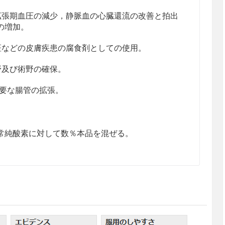
拡張期血圧の減少，静脈血の心臓還流の改善と拍出
の増加。
斑などの皮膚疾患の腐食剤としての使用。
野及び術野の確保。
必要な腸管の拡張。
常純酸素に対して数％本品を混ぜる。
ス名を「医薬品ラベル」で確認すること。
吸困難，嘔吐などの中毒症状を呈した場合は清浄な