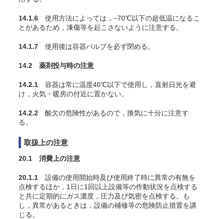
14.1.6
使用方法によっては，−70℃以下の超低温になるこ
とがあるため，凍傷等を起こさないように注意する。
14.1.7
使用後は容器バルブを必ず閉める。
14.2 薬剤投与時の注意
14.2.1
容器は常に温度40℃以下で使用し，直射日光を避
け，火気・暖房の付近に置かない。
14.2.2
酸欠の危険性があるので，換気に十分に注意す
る。
取扱上の注意
20.1 消費上の注意
20.1.1
設備の使用開始時及び使用終了時に異常の有無を
点検するほか，1日に1回以上設備等の作動状況を点検する
と共に定期的にガス濃度，圧力及び気密を点検する。も
し，異常があるときは，設備の補修等の危険防止措置を講
じる。