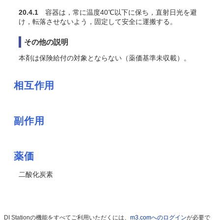
20.4.1
容器は，常に温度40℃以下に保ち，直射日光を避
け，転落させないよう，固定して安全に運搬する。
その他の説明
本剤は保険給付の対象とならない（薬価基準未収載）。
相互作用
副作用
薬価
二酸化炭素
DI Stationの機能をすべてご利用いただくには、
m3.comへのログイン
が必要で