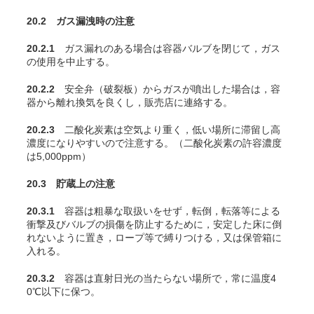
20.2 ガス漏洩時の注意
20.2.1
ガス漏れのある場合は容器バルブを閉じて，ガス
の使用を中止する。
20.2.2
安全弁（破裂板）からガスが噴出した場合は，容
器から離れ換気を良くし，販売店に連絡する。
20.2.3
二酸化炭素は空気より重く，低い場所に滞留し高
濃度になりやすいので注意する。（二酸化炭素の許容濃度
は5,000ppm
）
20.3 貯蔵上の注意
20.3.1
容器は粗暴な取扱いをせず，転倒，転落等による
衝撃及びバルブの損傷を防止するために，安定した床に倒
れないように置き，ロープ等で縛りつける，又は保管箱に
入れる。
20.3.2
容器は直射日光の当たらない場所で，常に温度4
0℃以下に保つ。