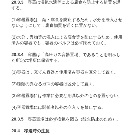
20.3.3
容器は湿気水滴等による腐食を防止する措置を講
ずる。
(1)容器置場は，錆・腐食を防止するため，水分を浸入させ
ないようにして，腐食物質を近くに置かない。
(2)水分，異物等の混入による腐食等を防止するため，使用
済みの容器でも，容器のバルブは必ず閉めておく。
20.3.4
容器は「高圧ガス容器置場」であることを明示し
た所定の場所に保管する。
(1)容器は，充
てん
容器と使用済み容器を区分して置く。
(2)種類の異なるガスの容器は区分して置く。
(3)容器置場には作業に必要な用具以外のものを置かない。
(4)容器置場には関係者以外の立入りを禁止する。
20.3.5
容器置場は必ず換気を図る（酸欠防止のため）。
20.4 移送時の注意