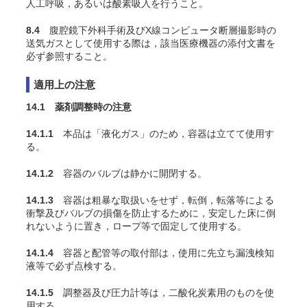
人工呼吸，あるいは酸素吸入を行うこと。
8.4
腹腔鏡下外科手術及びX線コンピュータ断層撮影時の
送気ガスとして使用する際は，該当医療機器の添付文書を
必ず参照すること。
適用上の注意
14.1 薬剤調整時の注意
14.1.1
本品は「液化ガス」のため，容器は立てて使用す
る。
14.1.2
容器のバルブは静かに開閉する。
14.1.3
容器は粗暴な取扱いをせず，転倒，転落等による
衝撃及びバルブの損傷を防止するために，安定した床に倒
れないように置き，ロープ等で固定して使用する。
14.1.4
容器と配管等の取付部は，使用に先立ち漏洩検知
液等で必ず点検する。
14.1.5
調整器及び圧力計等は，二酸化炭素用のものを使
用する。