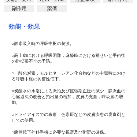
副作用
薬価
効能・効果
○酸素吸入時の呼吸中枢の刺激。
○高山病における呼吸困難，麻酔時における覚せいと手術後
の肺拡張不全の予防。
○一酸化炭素，モルヒネ，シアン化合物などの中毒時におけ
る呼吸中枢の興奮性低下。
○炭酸水の水浴による脈拍及び拡張期血圧の減少，静脈血の
心臓還流の改善と拍出量の増加，皮膚の充血，呼吸量の増
加。
○ドライアイスでの狼瘡，色素斑などの皮膚疾患の腐食剤と
しての使用。
○腹腔鏡下外科手術に必要な視野及び術野の確保。