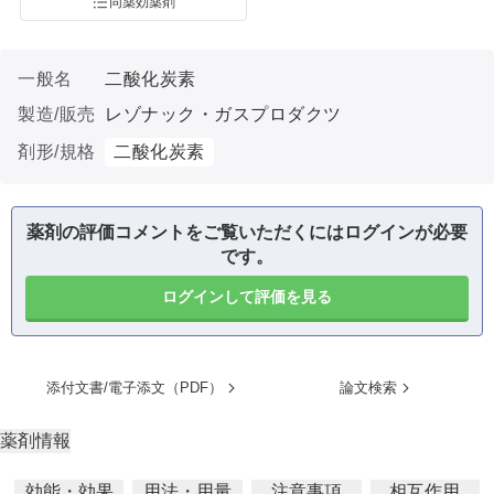
同薬効薬剤
一般名
二酸化炭素
製造/販売
レゾナック・ガスプロダクツ
剤形/規格
二酸化炭素
薬剤の評価コメントをご覧いただくにはログインが必要
です。
ログインして評価を見る
添付文書/電子添文（PDF）
論文検索
薬剤情報
効能・効果
用法・用量
注意事項
相互作用