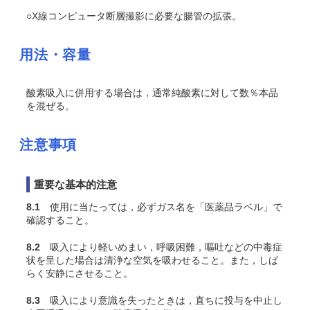
○X線コンピュータ断層撮影に必要な腸管の拡張。
用法・容量
酸素吸入に併用する場合は，通常純酸素に対して数％本品
を混ぜる。
注意事項
重要な基本的注意
8.1
使用に当たっては，必ずガス名を「医薬品ラベル」で
確認すること。
8.2
吸入により軽いめまい，呼吸困難，嘔吐などの中毒症
状を呈した場合は清浄な空気を吸わせること。また，しば
らく安静にさせること。
8.3
吸入により意識を失ったときは，直ちに投与を中止し