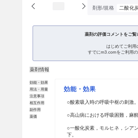
剤形/規格
二酸化
薬剤の評価コメントをご覧
はじめてご利用
すでにm3.comをご利用
薬剤情報
効能・効果
効能・効果
用法・用量
注意事項
○酸素吸入時の呼吸中枢の刺激
相互作用
副作用
○高山病における呼吸困難，麻
薬価
○一酸化炭素，モルヒネ，シア
下。