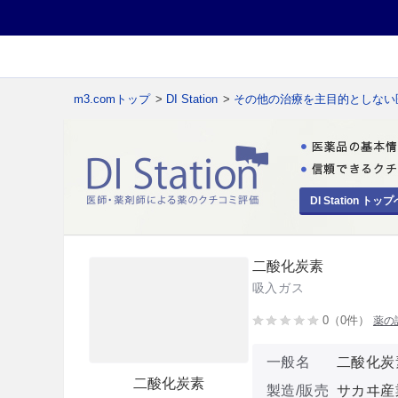
m3.comトップ
>
DI Station
>
その他の治療を主目的としない
DI Station トップ
二酸化炭素
吸入ガス
0（0件）
薬の
一般名
二酸化炭
二酸化炭素
製造/販売
サカヰ産