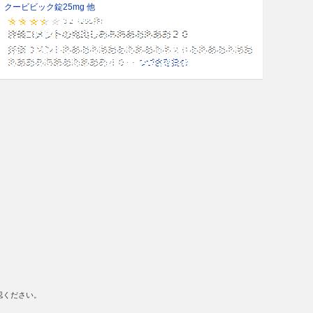
クービビック錠25mg 他
認ください。