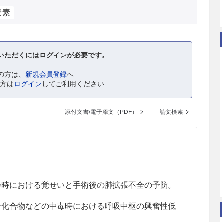
炭素
いただくにはログインが必要です。
の方は、
新規会員登録
へ
の方は
ログイン
してご利用ください
添付文書/電子添文（PDF）
論文検索
。
酔時における覚せいと手術後の肺拡張不全の予防。
ン化合物などの中毒時における呼吸中枢の興奮性低