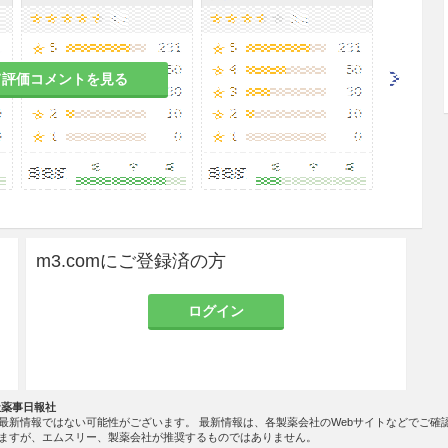
ばらく安静にさせること。
きは，直ちに投与を中止し人工呼吸，あるいは酸素
て評価コメントを見る
コンピュータ断層撮影時の送気ガスとして使用する
を必ず参照すること。
ため，容器は立てて使用する。
m3.comにご登録済の方
開閉する。
ログイン
せず，転倒，転落等による衝撃及びバルブの損傷を
に倒れないように置き，ロープ等で固定して使用す
社薬事日報社
は，使用に先立ち漏洩検知液等で必ず点検する。
最新情報ではない可能性がございます。 最新情報は、各製薬会社のWebサイトなどでご確
ますが、エムスリー、製薬会社が推奨するものではありません。