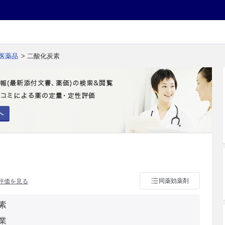
医薬品
> 二酸化炭素
へ
同薬効薬剤
評価を見る
素
業