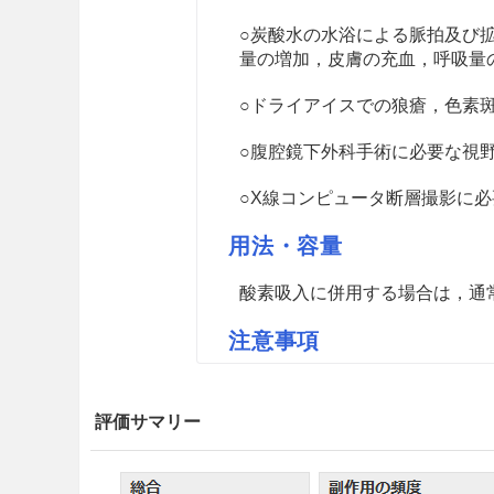
○炭酸水の水浴による脈拍及び
量の増加，皮膚の充血，呼吸量
○ドライアイスでの狼瘡，色素
○腹腔鏡下外科手術に必要な視
○X線コンピュータ断層撮影に
用法・容量
酸素吸入に併用する場合は，通
注意事項
重要な基本的注意
評価サマリー
8.1
使用に当たっては，必ずガ
8.2
吸入により軽いめまい，呼