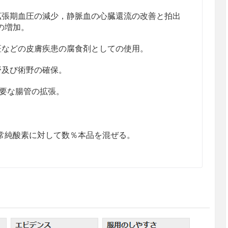
拡張期血圧の減少，静脈血の心臓還流の改善と拍出
の増加。
斑などの皮膚疾患の腐食剤としての使用。
野及び術野の確保。
必要な腸管の拡張。
常純酸素に対して数％本品を混ぜる。
ス名を「医薬品ラベル」で確認すること。
吸困難，嘔吐などの中毒症状を呈した場合は清浄な