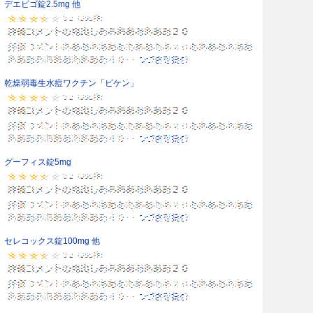
デエビゴ錠2.5mg 他
乾燥弱毒生水痘ワクチン「ビケン」
グーフィス錠5mg
セレコックス錠100mg 他