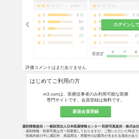
空気を吸わせること。また，し
8.3
吸入により意識を失ったと
吸入を行うこと。
ログインし
8.4
腹腔鏡下外科手術及びX線
際は，該当医療機器の添付文書
適用上の注意
14.1 薬剤調整時の注意
評価コメントはまだありません
14.1.1
本品は「液化ガス」の
はじめてご利用の方
14.1.2
容器のバルブは静かに
m3.comは、医療従事者のみ利用可能な医療
専門サイトです。会員登録は無料です。
14.1.3
容器は粗暴な取扱いを
防止するために，安定した床
新規会員登録
る。
薬剤情報提供：一般財団法人日本医薬情報センター 剤形写真提供：株式会
14.1.4
容器と配管等の取付部
・薬剤情報・剤形写真は月一回更新しておりますが、ご覧いただいた時点で
・投稿内容の中に適応外、承認用法・用量外の記載等が含まれる場合があり