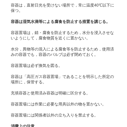
容器は，直射日光を受けない場所で，常に温度40℃以下に
保つ。
容器は湿気水滴等による腐食を防止する措置を講じる。
容器置場は，錆・腐食を防止するため，水分を浸入させな
いようにして，腐食物質を近くに置かない。
水分，異物等の混入による腐食等を防止するため，使用済
みの容器でも，容器のバルブは必ず閉めておく。
容器置場は必ず換気を図る。
容器は「高圧ガス容器置場」であることを明示した所定の
場所に，保管する。
充填容器と使用済み容器は明確に区分する。
容器置場には作業に必要な用具以外の物を置かない。
容器置場には関係者以外の立ち入りを禁止する。
消費上の注意