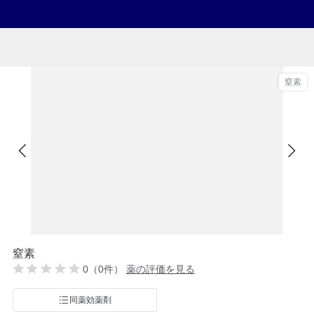
窒素
窒素
0（0件）
薬の評価を見る
同薬効薬剤