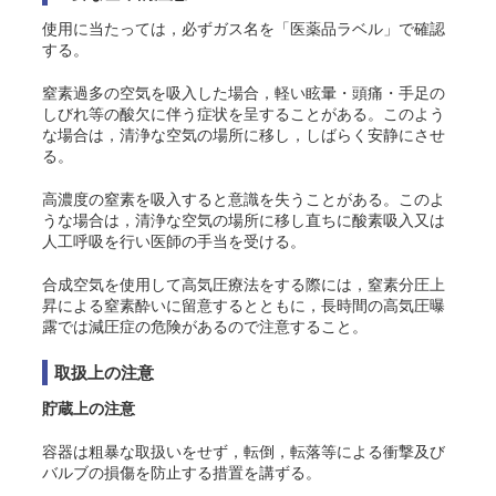
使用に当たっては，必ずガス名を「医薬品ラベル」で確認
する。
窒素過多の空気を吸入した場合，軽い眩暈・頭痛・手足の
しびれ等の酸欠に伴う症状を呈することがある。このよう
な場合は，清浄な空気の場所に移し，しばらく安静にさせ
る。
高濃度の窒素を吸入すると意識を失うことがある。このよ
うな場合は，清浄な空気の場所に移し直ちに酸素吸入又は
人工呼吸を行い医師の手当を受ける。
合成空気を使用して高気圧療法をする際には，窒素分圧上
昇による窒素酔いに留意するとともに，長時間の高気圧曝
露では減圧症の危険があるので注意すること。
取扱上の注意
貯蔵上の注意
容器は粗暴な取扱いをせず，転倒，転落等による衝撃及び
バルブの損傷を防止する措置を講ずる。