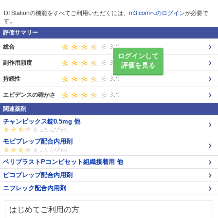
DI Stationの機能をすべてご利用いただくには、
m3.comへのログイン
が必要で
す。
評価サマリー
総合
ログインして
副作用頻度
評価を見る
持続性
エビデンスの確かさ
関連薬剤
チャンピックス錠0.5mg 他
モビプレップ配合内用剤
ベリプラストPコンビセット組織接着用 他
ピコプレップ配合内用剤
ニフレック配合内用剤
はじめてご利用の方