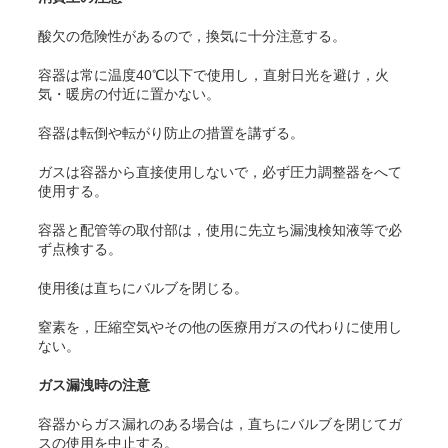
酸欠の危険性があるので，換気に十分注意する。
容器は常に温度40℃以下で使用し，直射日光を避け，火
気・暖房の付近に置かない。
容器は転倒や転がり防止の措置を講ずる。
ガスは容器から直接使用しないで，必ず圧力調整器をへて
使用する。
容器と配管等の取付部は，使用に先立ち漏洩検知液等で必
ず点検する。
使用後は直ちにバルブを閉じる。
窒素を，圧縮空気やその他の医療用ガスの代わりに使用し
ない。
ガス漏洩時の注意
容器からガス漏れのある場合は，直ちにバルブを閉じてガ
スの使用を中止する。