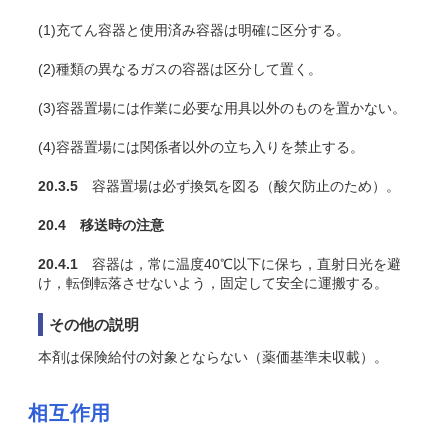
(1)充
てん
容器と使用済み容器は明確に区分する。
(2)種類の異なるガスの容器は区分して置く。
(3)容器置場には作業に必要な用具以外のものを置かない。
(4)容器置場には関係者以外の立ち入りを禁止する。
20.3.5
容器置場は必ず換気を図る（酸欠防止のため）。
20.4 移送時の注意
20.4.1
容器は，常に温度40℃以下に保ち，直射日光を避
け，転倒転落させないよう，固定して安全に運搬する。
その他の説明
本剤は保険給付の対象とならない（薬価基準未収載）。
相互作用