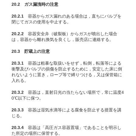
20.2 ガス漏洩時の注意
20.2.1
容器からガス漏れのある場合は，直ちにバルブを
閉じてガスの使用を中止する。
20.2.2
容器安全弁（破裂板）からガスが噴出した場合
は，容器から離れ換気を良くし，販売店に連絡する。
20.3 貯蔵上の注意
20.3.1
容器は粗暴な取扱いをせず，転倒，転落等による
衝撃及びバルブの損傷を防止するために，安定した床に倒
れないように置き，ロープ等で縛りつける，又は保管箱に
入れる。
20.3.2
容器は，直射日光の当たらない場所で，常に温度4
0℃以下に保つ。
20.3.3
容器は湿気水滴等による腐食を防止する措置を講
じる。
20.3.4
容器は「高圧ガス容器置場」であることを明示し
た所定の場所に保管する。