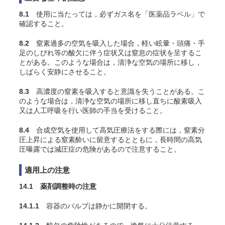
8.1
使用に当たっては，必ずガス名を「医薬品ラベル」で
確認すること。
8.2
窒素過多の空気を吸入した場合，軽い眩暈・頭痛・手
足のしびれ等の酸欠に伴う症状又は窒息の症状を呈するこ
とがある。このような場合は，清浄な空気の場所に移し，
しばらく安静にさせること。
8.3
高濃度の窒素を吸入すると意識を失うことがある。こ
のような場合は，清浄な空気の場所に移し直ちに酸素吸入
又は人工呼吸を行い医師の手当を受けること。
8.4
合成空気を使用して高気圧療法をする際には，窒素分
圧上昇による窒素酔いに留意するとともに，長時間の高気
圧曝露では減圧症の危険があるので注意すること。
適用上の注意
14.1 薬剤調整時の注意
14.1.1
容器のバルブは静かに開閉する。