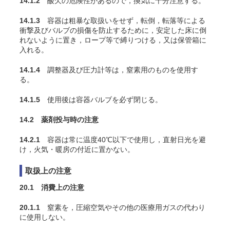
14.1.2
酸欠の危険性があるので，換気に十分注意する。
14.1.3
容器は粗暴な取扱いをせず，転倒，転落等による
衝撃及びバルブの損傷を防止するために，安定した床に倒
れないように置き，ロープ等で縛りつける，又は保管箱に
入れる。
14.1.4
調整器及び圧力計等は，窒素用のものを使用す
る。
14.1.5
使用後は容器バルブを必ず閉じる。
14.2 薬剤投与時の注意
14.2.1
容器は常に温度40℃以下で使用し，直射日光を避
け，火気・暖房の付近に置かない。
取扱上の注意
20.1 消費上の注意
20.1.1
窒素を，圧縮空気やその他の医療用ガスの代わり
に使用しない。