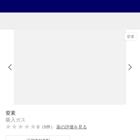
窒素
窒素
吸入ガス
0（0件）
薬の評価を見る