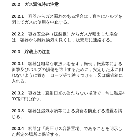
20.2 ガス漏洩時の注意
20.2.1
容器からガス漏れのある場合は，直ちにバルブを
閉じてガスの使用を中止する。
20.2.2
容器安全弁（破裂板）からガスが噴出した場合
は，容器から離れ換気を良くし，販売店に連絡する。
20.3 貯蔵上の注意
20.3.1
容器は粗暴な取扱いをせず，転倒，転落等による
衝撃及びバルブの損傷を防止するために，安定した床に倒
れないように置き，ロープ等で縛りつける，又は保管箱に
入れる。
20.3.2
容器は，直射日光の当たらない場所で，常に温度4
0℃以下に保つ。
20.3.3
容器は湿気水滴等による腐食を防止する措置を講
じる。
20.3.4
容器は「高圧ガス容器置場」であることを明示し
た所定の場所に保管する。