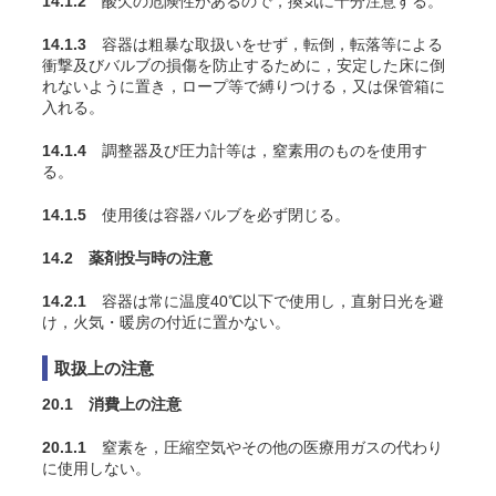
14.1.2
酸欠の危険性があるので，換気に十分注意する。
14.1.3
容器は粗暴な取扱いをせず，転倒，転落等による
衝撃及びバルブの損傷を防止するために，安定した床に倒
れないように置き，ロープ等で縛りつける，又は保管箱に
入れる。
14.1.4
調整器及び圧力計等は，窒素用のものを使用す
る。
14.1.5
使用後は容器バルブを必ず閉じる。
14.2 薬剤投与時の注意
14.2.1
容器は常に温度40℃以下で使用し，直射日光を避
け，火気・暖房の付近に置かない。
取扱上の注意
20.1 消費上の注意
20.1.1
窒素を，圧縮空気やその他の医療用ガスの代わり
に使用しない。