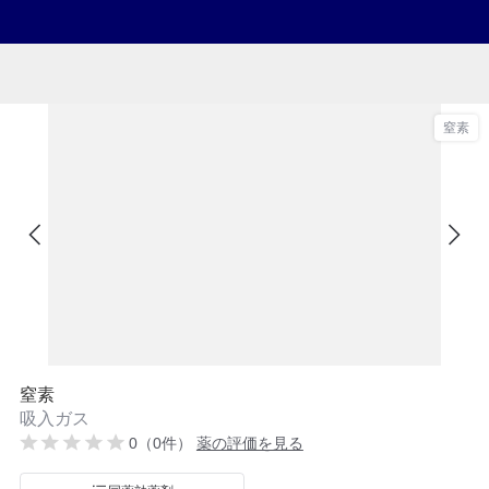
窒素
窒素
吸入ガス
0（0件）
薬の評価を見る