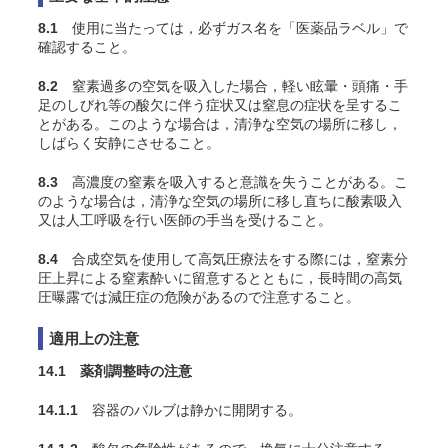
8.1
使用に当たっては，必ずガス名を「医薬品ラベル」で
確認すること。
8.2
窒素過多の空気を吸入した場合，軽い眩暈・頭痛・手
足のしびれ等の酸欠に伴う症状又は窒息の症状を呈するこ
とがある。このような場合は，清浄な空気の場所に移し，
しばらく安静にさせること。
8.3
高濃度の窒素を吸入すると意識を失うことがある。こ
のような場合は，清浄な空気の場所に移し直ちに酸素吸入
又は人工呼吸を行い医師の手当を受けること。
8.4
合成空気を使用して高気圧療法をする際には，窒素分
圧上昇による窒素酔いに留意するとともに，長時間の高気
圧曝露では減圧症の危険があるので注意すること。
適用上の注意
14.1 薬剤調整時の注意
14.1.1
容器のバルブは静かに開閉する。