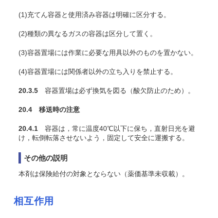
(1)充
てん
容器と使用済み容器は明確に区分する。
(2)種類の異なるガスの容器は区分して置く。
(3)容器置場には作業に必要な用具以外のものを置かない。
(4)容器置場には関係者以外の立ち入りを禁止する。
20.3.5
容器置場は必ず換気を図る（酸欠防止のため）。
20.4 移送時の注意
20.4.1
容器は，常に温度40℃以下に保ち，直射日光を避
け，転倒転落させないよう，固定して安全に運搬する。
その他の説明
本剤は保険給付の対象とならない（薬価基準未収載）。
相互作用