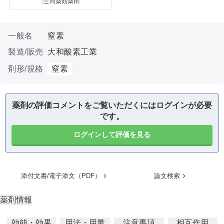
同薬効薬剤
一般名
窒素
製造/販売
大和酸素工業
剤形/規格
窒素
薬剤の評価コメントをご覧いただくにはログインが必要
です。
ログインして評価を見る
添付文書/電子添文（PDF）
論文検索
薬剤情報
効能・効果
用法・用量
注意事項
相互作用