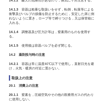
14.1.2
酸欠の危険性があるので，換気に十分注意する。
14.1.3
容器は粗暴な取扱いをせず，転倒，転落等による
衝撃及びバルブの損傷を防止するために，安定した床に倒
れないように置き，ロープ等で縛りつける，又は保管箱に
入れる。
14.1.4
調整器及び圧力計等は，窒素用のものを使用す
る。
14.1.5
使用後は容器バルブを必ず閉じる。
14.2 薬剤投与時の注意
14.2.1
容器は常に温度40℃以下で使用し，直射日光を避
け，火気・暖房の付近に置かない。
取扱上の注意
20.1 消費上の注意
20.1.1
窒素を，圧縮空気やその他の医療用ガスの代わり
に使用しない。