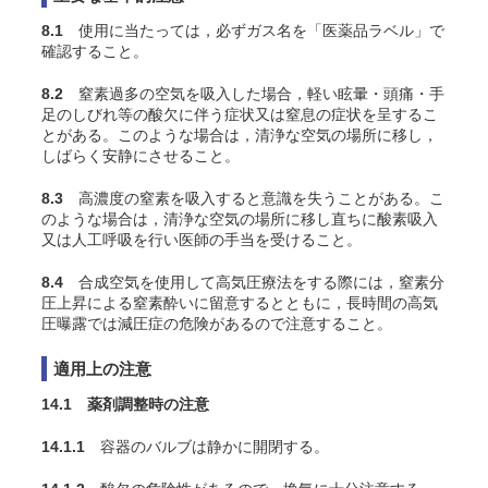
8.1
使用に当たっては，必ずガス名を「医薬品ラベル」で
確認すること。
8.2
窒素過多の空気を吸入した場合，軽い眩暈・頭痛・手
足のしびれ等の酸欠に伴う症状又は窒息の症状を呈するこ
とがある。このような場合は，清浄な空気の場所に移し，
しばらく安静にさせること。
8.3
高濃度の窒素を吸入すると意識を失うことがある。こ
のような場合は，清浄な空気の場所に移し直ちに酸素吸入
又は人工呼吸を行い医師の手当を受けること。
8.4
合成空気を使用して高気圧療法をする際には，窒素分
圧上昇による窒素酔いに留意するとともに，長時間の高気
圧曝露では減圧症の危険があるので注意すること。
適用上の注意
14.1 薬剤調整時の注意
14.1.1
容器のバルブは静かに開閉する。