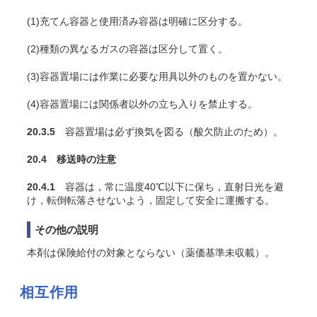
(1)充
てん
容器と使用済み容器は明確に区分する。
(2)種類の異なるガスの容器は区分して置く。
(3)容器置場には作業に必要な用具以外のものを置かない。
(4)容器置場には関係者以外の立ち入りを禁止する。
20.3.5
容器置場は必ず換気を図る（酸欠防止のため）。
20.4 移送時の注意
20.4.1
容器は，常に温度40℃以下に保ち，直射日光を避
け，転倒転落させないよう，固定して安全に運搬する。
その他の説明
本剤は保険給付の対象とならない（薬価基準未収載）。
相互作用