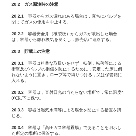
20.2 ガス漏洩時の注意
20.2.1
容器からガス漏れのある場合は，直ちにバルブを
閉じてガスの使用を中止する。
20.2.2
容器安全弁（破裂板）からガスが噴出した場合
は，容器から離れ換気を良くし，販売店に連絡する。
20.3 貯蔵上の注意
20.3.1
容器は粗暴な取扱いをせず，転倒，転落等による
衝撃及びバルブの損傷を防止するために，安定した床に倒
れないように置き，ロープ等で縛りつける，又は保管箱に
入れる。
20.3.2
容器は，直射日光の当たらない場所で，常に温度4
0℃以下に保つ。
20.3.3
容器は湿気水滴等による腐食を防止する措置を講
じる。
20.3.4
容器は「高圧ガス容器置場」であることを明示し
た所定の場所に保管する。