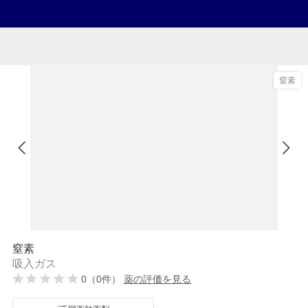
窒素
窒素
吸入ガス
0（0件）
薬の評価を見る