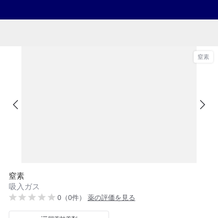
窒素
窒素
吸入ガス
0（0件）
薬の評価を見る