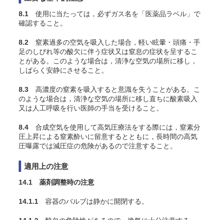
8.1
使用に当たっては，必ずガス名を「医薬品ラベル」で
確認すること。
8.2
窒素過多の空気を吸入した場合，軽い眩暈・頭痛・手
足のしびれ等の酸欠に伴う症状又は窒息の症状を呈するこ
とがある。このような場合は，清浄な空気の場所に移し，
しばらく安静にさせること。
8.3
高濃度の窒素を吸入すると意識を失うことがある。こ
のような場合は，清浄な空気の場所に移し直ちに酸素吸入
又は人工呼吸を行い医師の手当を受けること。
8.4
合成空気を使用して高気圧療法をする際には，窒素分
圧上昇による窒素酔いに留意するとともに，長時間の高気
圧曝露では減圧症の危険があるので注意すること。
適用上の注意
14.1 薬剤調整時の注意
14.1.1
容器のバルブは静かに開閉する。