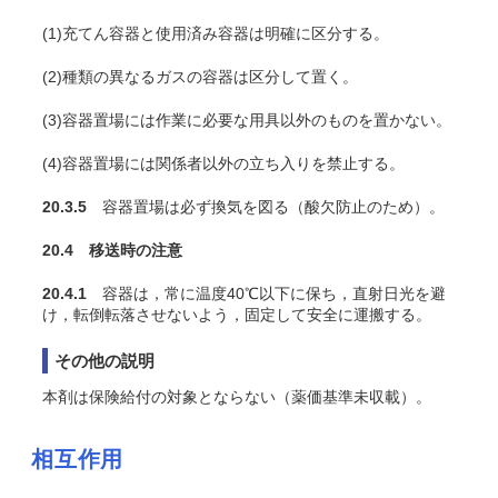
(1)充
てん
容器と使用済み容器は明確に区分する。
(2)種類の異なるガスの容器は区分して置く。
(3)容器置場には作業に必要な用具以外のものを置かない。
(4)容器置場には関係者以外の立ち入りを禁止する。
20.3.5
容器置場は必ず換気を図る（酸欠防止のため）。
20.4 移送時の注意
20.4.1
容器は，常に温度40℃以下に保ち，直射日光を避
け，転倒転落させないよう，固定して安全に運搬する。
その他の説明
本剤は保険給付の対象とならない（薬価基準未収載）。
相互作用