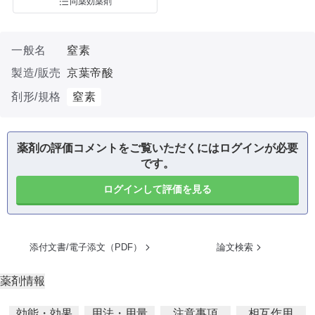
同薬効薬剤
一般名
窒素
製造/販売
京葉帝酸
剤形/規格
窒素
薬剤の評価コメントをご覧いただくにはログインが必要
です。
ログインして評価を見る
添付文書/電子添文（PDF）
論文検索
薬剤情報
効能・効果
用法・用量
注意事項
相互作用