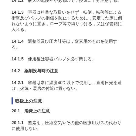
14.1.2
酸欠の危険性があるので，換気に十分注意する。
14.1.3
容器は粗暴な取扱いをせず，転倒，転落等による
衝撃及びバルブの損傷を防止するために，安定した床に倒
れないように置き，ロープ等で縛りつける，又は保管箱に
入れる。
14.1.4
調整器及び圧力計等は，窒素用のものを使用す
る。
14.1.5
使用後は容器バルブを必ず閉じる。
14.2 薬剤投与時の注意
14.2.1
容器は常に温度40℃以下で使用し，直射日光を避
け，火気・暖房の付近に置かない。
取扱上の注意
20.1 消費上の注意
20.1.1
窒素を，圧縮空気やその他の医療用ガスの代わり
に使用しない。