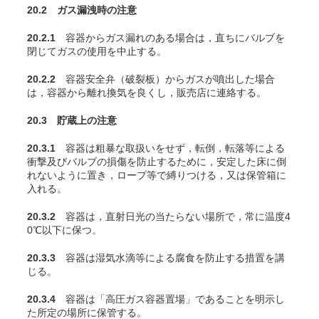
20.2 ガス漏洩時の注意
20.2.1
容器からガス漏れのある場合は，直ちにバルブを
閉じてガスの使用を中止する。
20.2.2
容器安全弁（破裂板）からガスが噴出した場合
は，容器から離れ換気を良くし，販売店に連絡する。
20.3 貯蔵上の注意
20.3.1
容器は粗暴な取扱いをせず，転倒，転落等による
衝撃及びバルブの損傷を防止するために，安定した床に倒
れないように置き，ロープ等で縛りつける，又は保管箱に
入れる。
20.3.2
容器は，直射日光の当たらない場所で，常に温度4
0℃以下に保つ。
20.3.3
容器は湿気水滴等による腐食を防止する措置を講
じる。
20.3.4
容器は「高圧ガス容器置場」であることを明示し
た所定の場所に保管する。