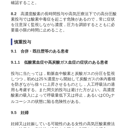
確認すること。
8.2
高濃度酸素の長時間投与や高気圧療法下での高分圧酸
素投与では酸素中毒症を起こす危険があるので，常に症状
を注意深く監視しながら濃度，圧力を調節するとともに必
要最小限の時間に止めること。
慎重投与
9.1 合併・既往歴等のある患者
9.1.1 低酸素血症や高炭酸ガス血症の症状のある患者
投与に当たっては，動脈血中酸素と炭酸ガスの分圧を監視
しつつ，初めは25％濃度から開始して炭酸ガスの体内蓄積
を防ぎながら徐々に上昇させるものとし，人工呼吸法の適
用も考慮する。また間欠的投与は避けた方がよい。高濃度
酸素の吸入によって呼吸量低下又は停止，あるいはCO
ナ
2
ルコーシスの状態に陥る危険性がある
。
9.5 妊婦
妊婦又は妊娠している可能性のある女性の高気圧酸素療法