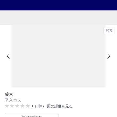
酸素
酸素
吸入ガス
0（0件）
薬の評価を見る