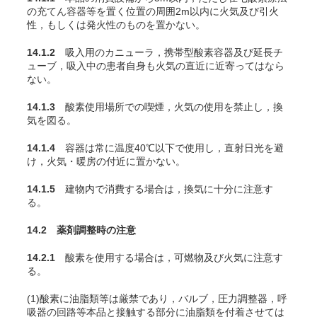
の充
てん
容器等を置く位置の周囲2m以内に火気及び引火
性，もしくは発火性のものを置かない。
14.1.2
吸入用のカニューラ，携帯型酸素容器及び延長チ
ューブ，吸入中の患者自身も火気の直近に近寄ってはなら
ない。
14.1.3
酸素使用場所での喫煙，火気の使用を禁止し，換
気を図る。
14.1.4
容器は常に温度40℃以下で使用し，直射日光を避
け，火気・暖房の付近に置かない。
14.1.5
建物内で消費する場合は，換気に十分に注意す
る。
14.2 薬剤調整時の注意
14.2.1
酸素を使用する場合は，可燃物及び火気に注意す
る。
(1)酸素に油脂類等は厳禁であり，バルブ，圧力調整器，呼
吸器の回路等本品と接触する部分に油脂類を付着させては