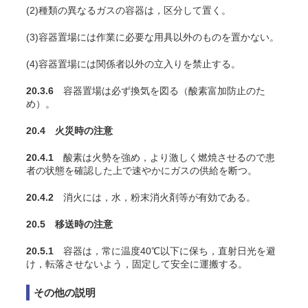
(2)種類の異なるガスの容器は，区分して置く。
(3)容器置場には作業に必要な用具以外のものを置かない。
(4)容器置場には関係者以外の立入りを禁止する。
20.3.6
容器置場は必ず換気を図る（酸素富加防止のた
め）。
20.4 火災時の注意
20.4.1
酸素は火勢を強め，より激しく燃焼させるので患
者の状態を確認した上で速やかにガスの供給を断つ。
20.4.2
消火には，水，粉末消火剤等が有効である。
20.5 移送時の注意
20.5.1
容器は，常に温度40℃以下に保ち，直射日光を避
け，転落させないよう，固定して安全に運搬する。
その他の説明