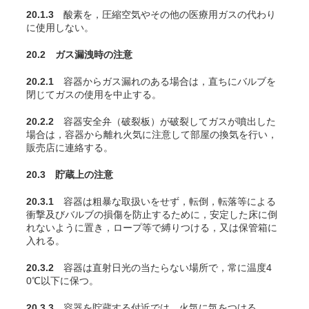
20.1.3
酸素を，圧縮空気やその他の医療用ガスの代わり
に使用しない。
20.2 ガス漏洩時の注意
20.2.1
容器からガス漏れのある場合は，直ちにバルブを
閉じてガスの使用を中止する。
20.2.2
容器安全弁（破裂板）が破裂してガスが噴出した
場合は，容器から離れ火気に注意して部屋の換気を行い，
販売店に連絡する。
20.3 貯蔵上の注意
20.3.1
容器は粗暴な取扱いをせず，転倒，転落等による
衝撃及びバルブの損傷を防止するために，安定した床に倒
れないように置き，ロープ等で縛りつける，又は保管箱に
入れる。
20.3.2
容器は直射日光の当たらない場所で，常に温度4
0℃以下に保つ。
20.3.3
容器を貯蔵する付近では，火気に気をつける。