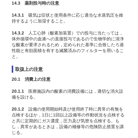
14.3 薬剤投与時の注意
14.3.1
吸気は症状と使用条件に応じ適当な水蒸気圧を維
持するように加湿すること
。
14.3.2
人工心肺（酸素加装置）での投与に当たっては，
体外循環中の血液への直接投与であるので生物学的に清浄
な酸素が要求されるため，定められた基準に合致したろ過
性能と有効面積を有する滅菌済みのフィルターを用いるこ
と。
取扱上の注意
20.1 消費上の注意
20.1.1
医療施設内の酸素の消費設備には，適切な消火設
備を設ける。
20.1.2
設備の使用開始時及び使用終了時に異常の有無を
点検するほか，1日に1回以上設備等の作動状況を点検する
と共に定期的にガス濃度，圧力及び気密を点検する。も
し，異常があるときは，設備の補修等の危険防止措置を講
じる。