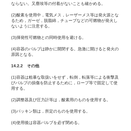
ならない。又塵埃等の付着がないことも確かめる。
(2)酸素を使用中，電気メス，レーザーメス等は発火源とな
るため，ガーゼ，脱脂綿，チューブなどの可燃物が発火し
ないように注意する
。
(3)揮発性可燃物との同時使用を避ける。
(4)容器のバルブは静かに開閉する。急激に開けると発火の
原因となる。
14.2.2 その他
(1)容器は粗暴な取扱いをせず，転倒，転落等による衝撃及
びバルブの損傷を防止するために，ロープ等で固定して使
用する。
(2)調整器及び圧力計等は，酸素用のものを使用する。
(3)パッキン類は，所定のものを使用する。
(4)使用後は容器バルブを必ず閉める。