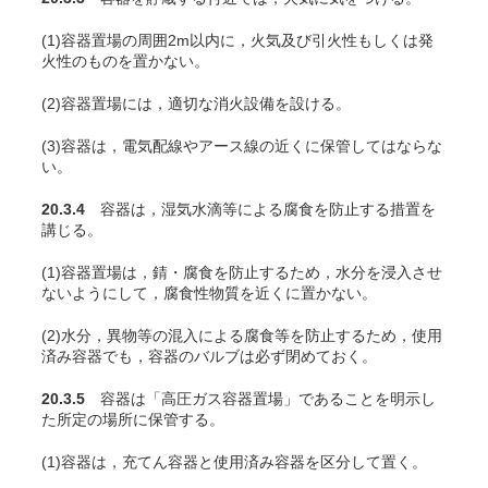
(1)容器置場の周囲2m以内に，火気及び引火性もしくは発
火性のものを置かない。
(2)容器置場には，適切な消火設備を設ける。
(3)容器は，電気配線やアース線の近くに保管してはならな
い。
20.3.4
容器は，湿気水滴等による腐食を防止する措置を
講じる。
(1)容器置場は，錆・腐食を防止するため，水分を浸入させ
ないようにして，腐食性物質を近くに置かない。
(2)水分，異物等の混入による腐食等を防止するため，使用
済み容器でも，容器のバルブは必ず閉めておく。
20.3.5
容器は「高圧ガス容器置場」であることを明示し
た所定の場所に保管する。
(1)容器は，充
てん
容器と使用済み容器を区分して置く。