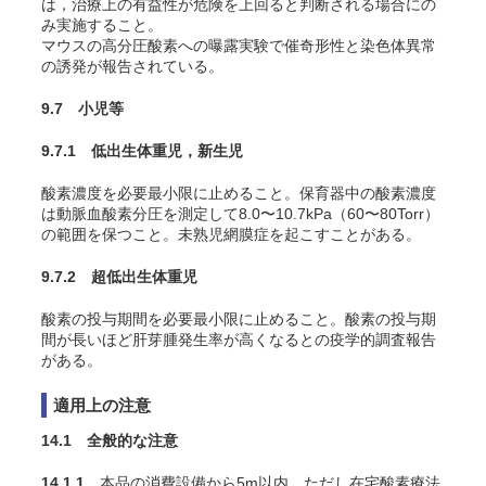
は，治療上の有益性が危険を上回ると判断される場合にの
み実施すること。
マウスの高分圧酸素への曝露実験で催奇形性と染色体異常
の誘発が報告されている
。
9.7 小児等
9.7.1 低出生体重児，新生児
酸素濃度を必要最小限に止めること。保育器中の酸素濃度
は動脈血酸素分圧を測定して8.0〜10.7kPa（60〜80Torr）
の範囲を保つこと。未熟児網膜症を起こすことがある
。
9.7.2 超低出生体重児
酸素の投与期間を必要最小限に止めること。酸素の投与期
間が長いほど肝芽腫発生率が高くなるとの疫学的調査報告
がある
。
適用上の注意
14.1 全般的な注意
14.1.1
本品の消費設備から5m以内，ただし在宅酸素療法