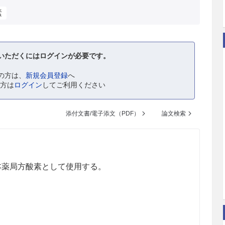
素
いただくにはログインが必要です。
の方は、
新規会員登録
へ
の方は
ログイン
してご利用ください
添付文書/電子添文（PDF）
論文検索
本薬局方酸素として使用する。
。