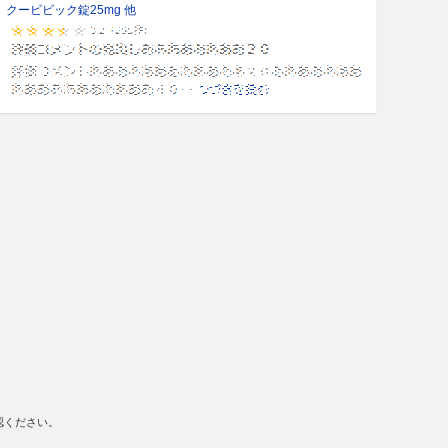
クービビック錠25mg 他
認ください。