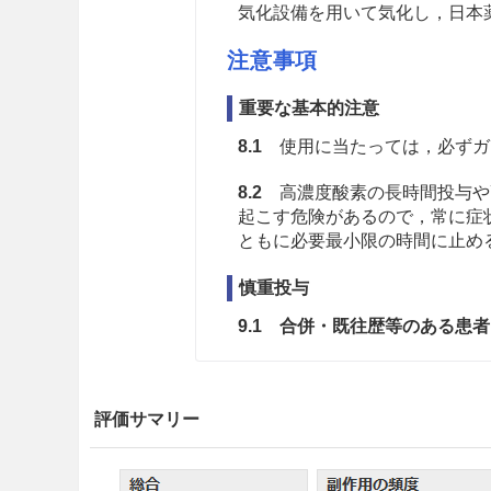
気化設備を用いて気化し，日本
注意事項
重要な基本的注意
8.1
使用に当たっては，必ずガ
8.2
高濃度酸素の長時間投与や
起こす危険があるので，常に症
ともに必要最小限の時間に止め
慎重投与
9.1 合併・既往歴等のある患者
9.1.1 低酸素血症や高炭酸
投与に当たっては，動脈血中
評価サマリー
度から開始して炭酸ガスの体
工呼吸法の適用も考慮する。
入によって呼吸量低下又は停