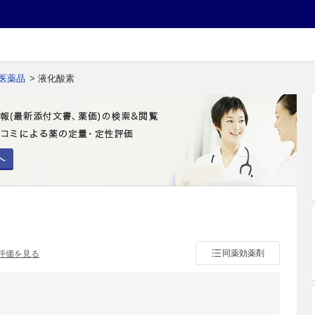
医薬品
> 液化酸素
へ
同薬効薬剤
評価を見る