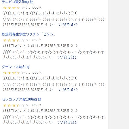
デエビゴ錠2.5mg 他
乾燥弱毒生水痘ワクチン「ビケン」
グーフィス錠5mg
セレコックス錠100mg 他