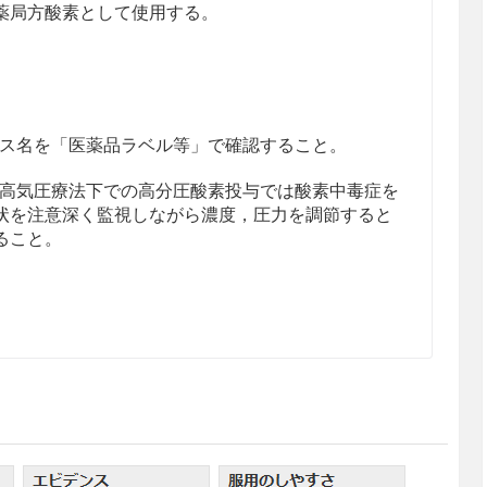
薬局方酸素として使用する。
ス名を「医薬品ラベル等」で確認すること。
高気圧療法下での高分圧酸素投与では酸素中毒症を
状を注意深く監視しながら濃度，圧力を調節すると
ること。
ガス血症の症状のある患者
酸素と炭酸ガスの分圧を監視しつつ，初めは25％濃
内蓄積を防ぎながら徐々に上昇させるものとし，人
また間欠的投与は避けた方がよい。高濃度酸素の吸
止，あるいはCO
ナルコーシスの状態に陥る危険性