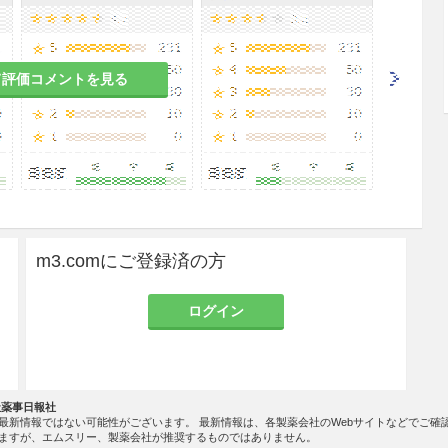
2
て評価コメントを見る
のある女性の高気圧酸素療法は，治療上の有益性が
場合にのみ実施すること。マウスの高分圧酸素への
異常の誘発が報告されている
。
m3.comにご登録済の方
ること。保育器中の酸素濃度は動脈血酸素分圧を測
0〜80Torr）の範囲を保つことが望ましい。未熟児網膜症
ログイン
芽腫発生率が高くなるとの疫学的調査報告がある
。
社薬事日報社
最新情報ではない可能性がございます。 最新情報は、各製薬会社のWebサイトなどでご確
ますが、エムスリー、製薬会社が推奨するものではありません。