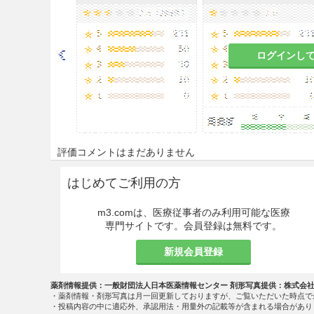
がある
。
9.5 妊婦
ログインし
妊婦又は妊娠している可能性
危険性を上回ると判断される
曝露実験で催奇形性と染色体
9.7 小児等
評価コメントはまだありません
9.7.1 低出生体重児，新生児
はじめてご利用の方
酸素濃度を必要最小限に止め
定して8.0〜10.7kPa（6
m3.comは、医療従事者のみ利用可能な医療
専門サイトです。会員登録は無料です。
を起こすことがある
。
新規会員登録
9.7.2 超低出生体重児
酸素の投与期間が長いほど肝
薬剤情報提供：一般財団法人日本医薬情報センター 剤形写真提供：株式会
・薬剤情報・剤形写真は月一回更新しておりますが、ご覧いただいた時点で
・投稿内容の中に適応外、承認用法・用量外の記載等が含まれる場合があり