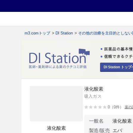
m3.comトップ
>
DI Station
>
その他の治療を主目的としない
DI Station トップ
液化酸素
吸入ガス
0（0件）
薬の
一般名
液化酸素
液化酸素
製造/販売
エバ