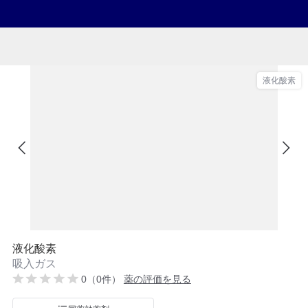
液化酸素
液化酸素
吸入ガス
0（0件）
薬の評価を見る