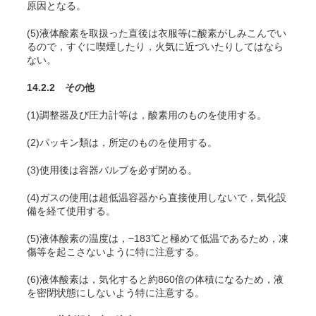
原因となる。
(5)液体酸素を取扱った直後は衣服等に酸素がしみこんでい
るので，すぐに喫煙したり，火気に近づいたりしてはなら
ない。
14.2.2 その他
(1)調整器及び圧力計等は，酸素用のものを使用する。
(2)パッキン類は，所定のものを使用する。
(3)使用後は容器バルブを必ず閉める。
(4)ガスの使用は超低温容器から直接使用しないで，気化設
備を経て使用する。
(5)液体酸素の温度は，−183℃と極めて低温であるため，凍
傷等を起こさないように特に注意する。
(6)液体酸素は，気化すると約860倍の体積になるため，液
を密閉状態にしないよう特に注意する。