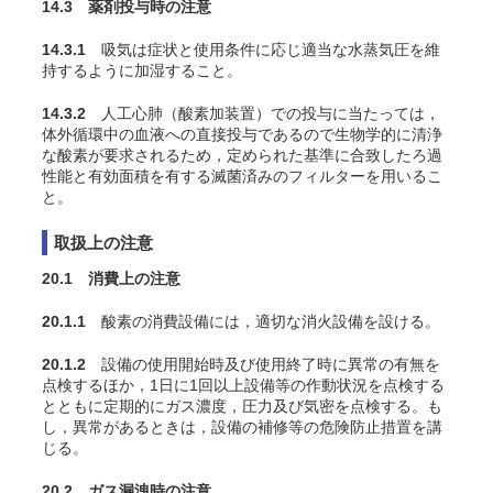
14.3 薬剤投与時の注意
14.3.1
吸気は症状と使用条件に応じ適当な水蒸気圧を維
持するように加湿すること
。
14.3.2
人工心肺（酸素加装置）での投与に当たっては，
体外循環中の血液への直接投与であるので生物学的に清浄
な酸素が要求されるため，定められた基準に合致したろ過
性能と有効面積を有する滅菌済みのフィルターを用いるこ
と。
取扱上の注意
20.1 消費上の注意
20.1.1
酸素の消費設備には，適切な消火設備を設ける。
20.1.2
設備の使用開始時及び使用終了時に異常の有無を
点検するほか，1日に1回以上設備等の作動状況を点検する
とともに定期的にガス濃度，圧力及び気密を点検する。も
し，異常があるときは，設備の補修等の危険防止措置を講
じる。
20.2 ガス漏洩時の注意