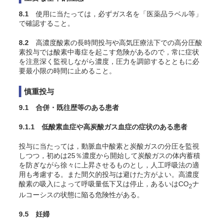
8.1
使用に当たっては，必ずガス名を「医薬品ラベル等」
で確認すること。
8.2
高濃度酸素の長時間投与や高気圧療法下での高分圧酸
素投与では酸素中毒症を起こす危険があるので，常に症状
を注意深く監視しながら濃度，圧力を調節するとともに必
要最小限の時間に止めること。
慎重投与
9.1 合併・既往歴等のある患者
9.1.1 低酸素血症や高炭酸ガス血症の症状のある患者
投与に当たっては，動脈血中酸素と炭酸ガスの分圧を監視
しつつ，初めは25％濃度から開始して炭酸ガスの体内蓄積
を防ぎながら徐々に上昇させるものとし，人工呼吸法の適
用も考慮する。また間欠的投与は避けた方がよい。高濃度
酸素の吸入によって呼吸量低下又は停止，あるいはCO
ナ
2
ルコーシスの状態に陥る危険性がある
。
9.5 妊婦