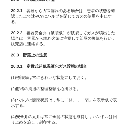
20.2.1
容器からガス漏れのある場合は，患者の状態を確
認した上で速やかにバルブを閉じてガスの使用を中止す
る。
20.2.2
容器安全弁（破裂板）が破裂してガスが噴出した
場合は，容器から離れ火気に注意して部屋の換気を行い，
販売店に連絡する。
20.3 貯蔵上の注意
20.3.1 定置式超低温液化ガス貯槽の場合
(1)標識類は常にきれいな状態にしておく。
(2)貯槽の周辺の整理整頓を心掛ける。
(3)バルブの開閉状態は，常に「開」，「閉」を表示板で表
示する。
(4)安全弁の元弁は常に全開の状態を維持し，ハンドルは回
り止めを施し，封印する。