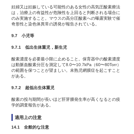
妊婦又は妊娠している可能性のある女性の高気圧酸素療法
は，治療上の有益性が危険性を上回ると判断される場合に
のみ実施すること。マウスの高分圧酸素への曝露実験で催
奇形性と染色体異常の誘発が報告されている
。
9.7 小児等
9.7.1 低出生体重児，新生児
酸素濃度を必要最小限に止めること。保育器中の酸素濃度
は動脈血酸素分圧を測定して8.0〜10.7kPa（60〜80Torr）
の範囲を保つことが望ましい。未熟児網膜症を起こすこと
がある
。
9.7.2 超低出生体重児
酸素の投与期間が長いほど肝芽腫発生率が高くなるとの疫
学的調査報告がある
。
適用上の注意
14.1 全般的な注意