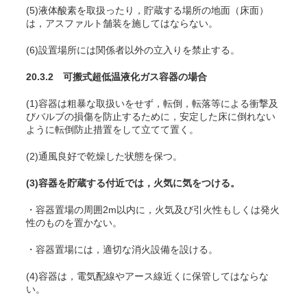
(5)液体酸素を取扱ったり，貯蔵する場所の地面（床面）
は，アスファルト舗装を施してはならない。
(6)設置場所には関係者以外の立入りを禁止する。
20.3.2 可搬式超低温液化ガス容器の場合
(1)容器は粗暴な取扱いをせず，転倒，転落等による衝撃及
びバルブの損傷を防止するために，安定した床に倒れない
ように転倒防止措置をして立てて置く。
(2)通風良好で乾燥した状態を保つ。
(3)容器を貯蔵する付近では，火気に気をつける。
・容器置場の周囲2m以内に，火気及び引火性もしくは発火
性のものを置かない。
・容器置場には，適切な消火設備を設ける。
(4)容器は，電気配線やアース線近くに保管してはならな
い。