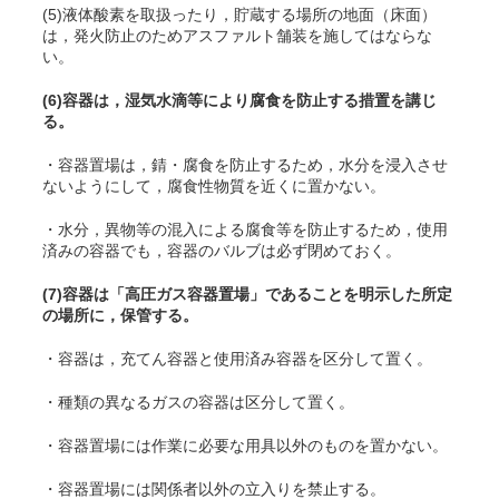
(5)液体酸素を取扱ったり，貯蔵する場所の地面（床面）
は，発火防止のためアスファルト舗装を施してはならな
い。
(6)容器は，湿気水滴等により腐食を防止する措置を講じ
る。
・容器置場は，錆・腐食を防止するため，水分を浸入させ
ないようにして，腐食性物質を近くに置かない。
・水分，異物等の混入による腐食等を防止するため，使用
済みの容器でも，容器のバルブは必ず閉めておく。
(7)容器は「高圧ガス容器置場」であることを明示した所定
の場所に，保管する。
・容器は，充
てん
容器と使用済み容器を区分して置く。
・種類の異なるガスの容器は区分して置く。
・容器置場には作業に必要な用具以外のものを置かない。
・容器置場には関係者以外の立入りを禁止する。