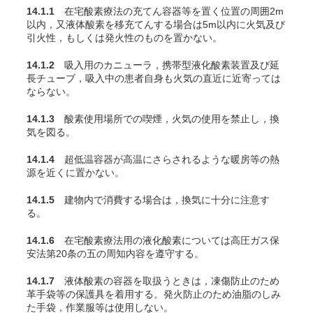
14.1.1
在宅酸素療法の充
てん
容器等を置く位置の周囲2m
以内，又液体酸素を移充
てん
する場合は5m以内に火気及び
引火性，もしくは発火性のものを置かない。
14.1.2
吸入用のカニューラ，携帯型液化酸素装置及び延
長チューブ，吸入中の患者自身も火気の直近に近寄っては
ならない。
14.1.3
酸素使用場所での喫煙，火気の使用を禁止し，換
気を図る。
14.1.4
超低温容器が高温にさらされるような暖房等の熱
源を近くに置かない。
14.1.5
建物内で消費する場合は，換気に十分に注意す
る。
14.1.6
在宅酸素療法用の液化酸素については高圧ガス保
安法第20条の五の周知内容を遵守する。
14.1.7
液体酸素の容器を取扱うときは，凍傷防止のため
革手袋等の保護具を着用する。発火防止のため油脂のしみ
た手袋，作業服等は使用しない。