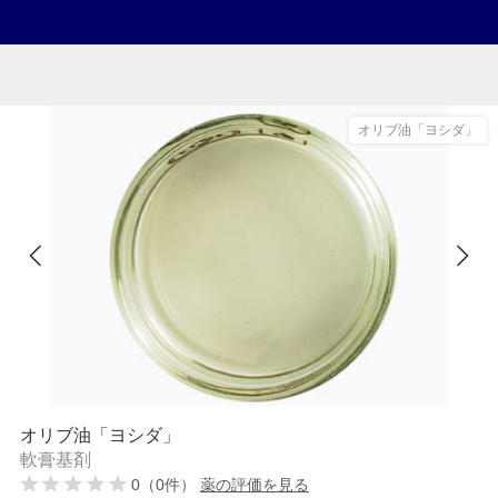
オリブ油「ヨシダ」
オリブ油「ヨシダ」
軟膏基剤
0（0件）
薬の評価を見る