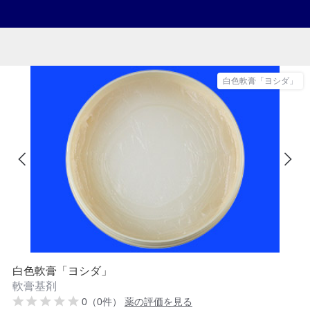
白色軟膏「ヨシダ」
白色軟膏「ヨシダ」
軟膏基剤
0（0件）
薬の評価を見る