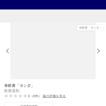
単軟膏「ヨシダ」
単軟膏「ヨシダ」
軟膏基剤
0（0件）
薬の評価を見る