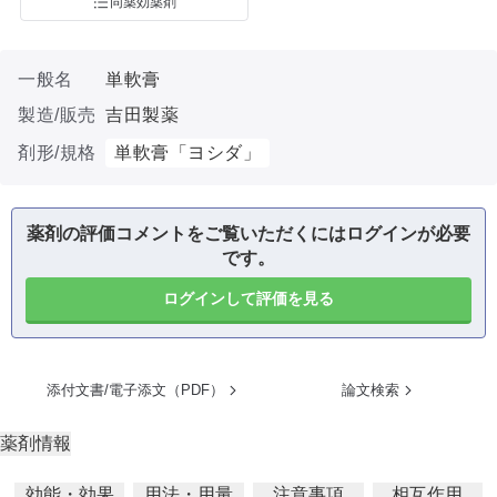
同薬効薬剤
一般名
単軟膏
製造/販売
吉田製薬
剤形/規格
単軟膏「ヨシダ」
薬剤の評価コメントをご覧いただくにはログインが必要
です。
ログインして評価を見る
添付文書/電子添文（PDF）
論文検索
薬剤情報
効能・効果
用法・用量
注意事項
相互作用