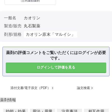
同薬効薬剤
一般名
カオリン
製造/販売
丸石製薬
剤形/規格
カオリン原末「マルイシ」
薬剤の評価コメントをご覧いただくにはログインが必要
です。
ログインして評価を見る
添付文書/電子添文（PDF）
論文検索
薬剤情報
効能・効果
用法・用量
注意事項
相互作用