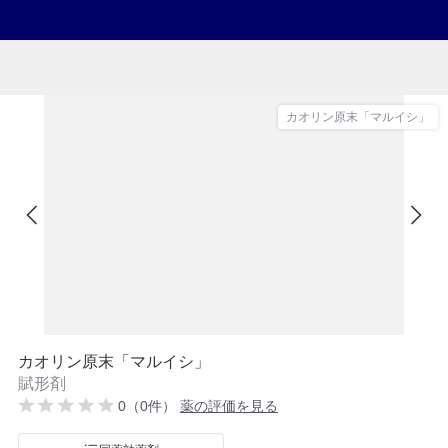
カオリン原末「マルイシ」
カオリン原末「マルイシ」
賦形剤
0（0件）
薬の評価を見る