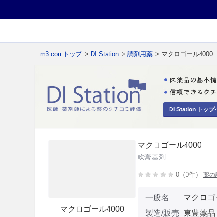
m3.comトップ
>
DI Station
>
調剤用薬
> マクロゴール4000
DI Station トップ
マクロゴール4000
軟膏基剤
0（0件）
薬の
一般名
マクロゴー
マクロゴール4000
製造/販売
東豊薬品