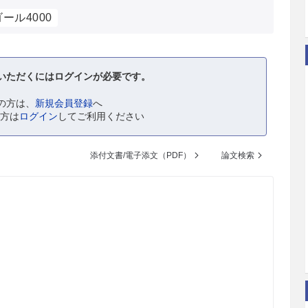
ール4000
いただくにはログインが必要です。
の方は、
新規会員登録
へ
の方は
ログイン
してご利用ください
添付文書/電子添文（PDF）
論文検索
。
。