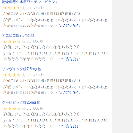
乾燥弱毒生水痘ワクチン「ビケン」
デエビゴ錠2.5mg 他
リンヴォック錠7.5mg 他
クービビック錠25mg 他