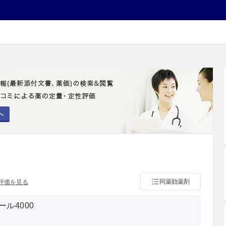
へ
同薬効薬剤
評価を見る
ル4000