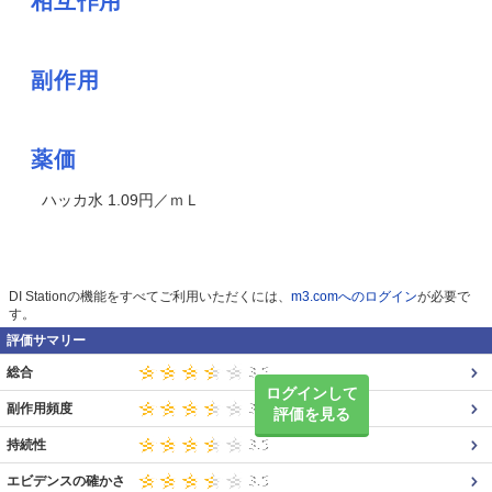
相互作用
副作用
薬価
ハッカ水 1.09円／ｍＬ
DI Stationの機能をすべてご利用いただくには、
m3.comへのログイン
が必要で
す。
評価サマリー
総合
ログインして
副作用頻度
評価を見る
持続性
エビデンスの確かさ