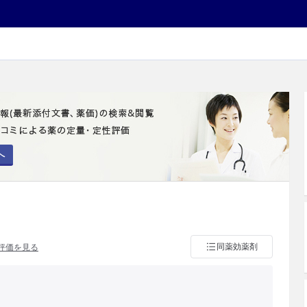
へ
同薬効薬剤
評価を見る