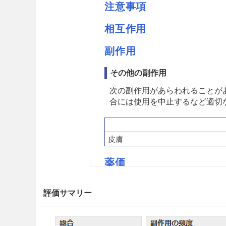
注意事項
相互作用
副作用
その他の副作用
次の副作用があらわれることが
合には使用を中止するなど適切
皮膚
薬価
白色軟膏 2.34円／ｇ
評価サマリー