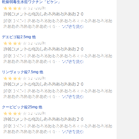
乾燥弱毒生水痘ワクチン「ビケン」
デエビゴ錠2.5mg 他
リンヴォック錠7.5mg 他
クービビック錠25mg 他