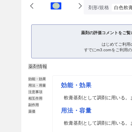
剤形/規格
白色軟
薬剤の評価コメントをご覧
はじめてご利用
すでにm3.comをご利用
薬剤情報
効能・効果
効能・効果
用法・用量
注意事項
軟膏基剤として調剤に用いる。
相互作用
副作用
用法・容量
薬価
軟膏基剤として調剤に用いる。