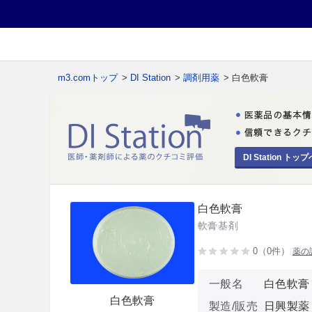
m3.comトップ
>
DI Station
>
調剤用薬
> 白色軟膏
DI Station トップ
白色軟膏
軟膏基剤
0（0件）
薬の
一般名
白色軟膏
白色軟膏
製造/販売
日興製薬