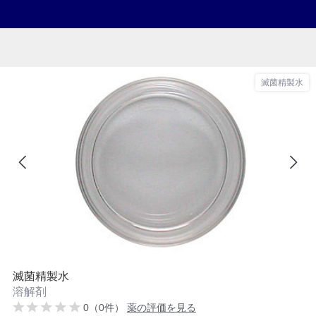
滅菌精製水
滅菌精製水
溶解剤
0（0件）
薬の評価を見る