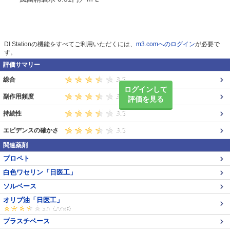
DI Stationの機能をすべてご利用いただくには、
m3.comへのログイン
が必要で
す。
評価サマリー
総合
ログインして
副作用頻度
評価を見る
持続性
エビデンスの確かさ
関連薬剤
プロペト
白色ワセリン「日医工」
ソルベース
オリブ油「日医工」
プラスチベース