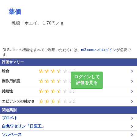
薬価
乳糖「ホエイ」 1.76円／ｇ
DI Stationの機能をすべてご利用いただくには、
m3.comへのログイン
が必要で
す。
評価サマリー
総合
ログインして
副作用頻度
評価を見る
持続性
エビデンスの確かさ
関連薬剤
プロペト
白色ワセリン「日医工」
ソルベース